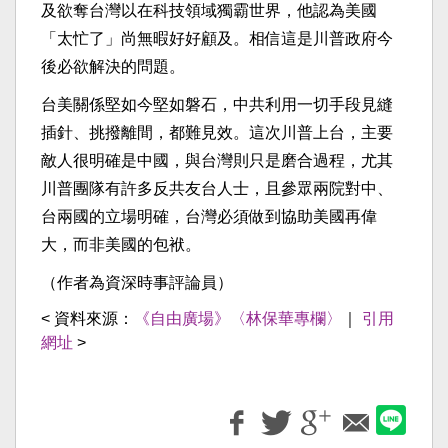
及欲奪台灣以在科技領域獨霸世界，他認為美國
「太忙了」尚無暇好好顧及。相信這是川普政府今
後必欲解決的問題。
台美關係堅如今堅如磐石，中共利用一切手段見縫
插針、挑撥離間，都難見效。這次川普上台，主要
敵人很明確是中國，與台灣則只是磨合過程，尤其
川普團隊有許多反共友台人士，且參眾兩院對中、
台兩國的立場明確，台灣必須做到協助美國再偉
大，而非美國的包袱。
（作者為資深時事評論員）
< 資料來源：
《自由廣場》〈林保華專欄〉
｜
引用
網址
>