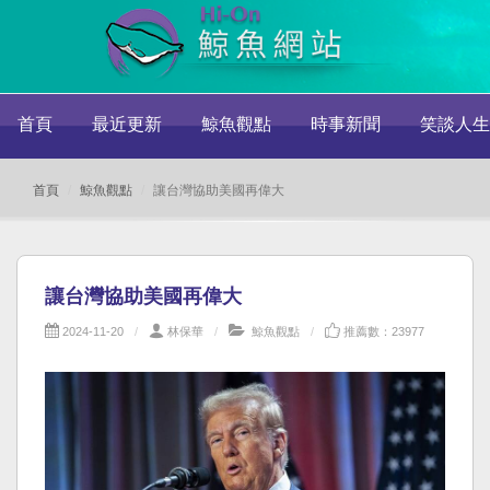
首頁
最近更新
鯨魚觀點
時事新聞
笑談人生
首頁
鯨魚觀點
讓台灣協助美國再偉大
讓台灣協助美國再偉大
2024-11-20
林保華
鯨魚觀點
推薦數：23977