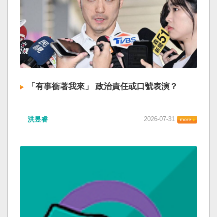
「有事衝著我來」 政治責任或口號表演？
洪昱睿
2026-07-31