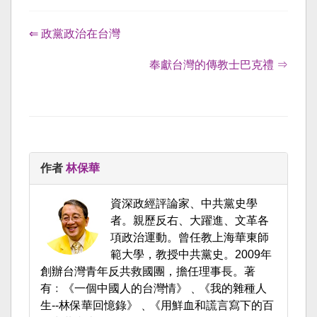
⇐ 政黨政治在台灣
奉獻台灣的傳教士巴克禮 ⇒
作者
林保華
資深政經評論家、中共黨史學
者。親歷反右、大躍進、文革各
項政治運動。曾任教上海華東師
範大學，教授中共黨史。2009年
創辦台灣青年反共救國團，擔任理事長。著
有﹕《一個中國人的台灣情》﹑《我的雜種人
生--林保華回憶錄》﹑《用鮮血和謊言寫下的百