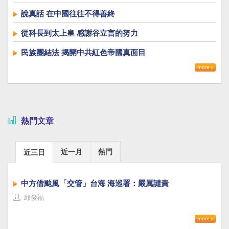
說真話 在中國往往不得善終
從科長到太上皇 感謝谷立言的努力
民族團結法 揭開中共紅色帝國真面目
熱門文章
近一月
熱門
近三日
中方借颱風「交管」台海 海巡署：嚴厲譴責
邱俊福