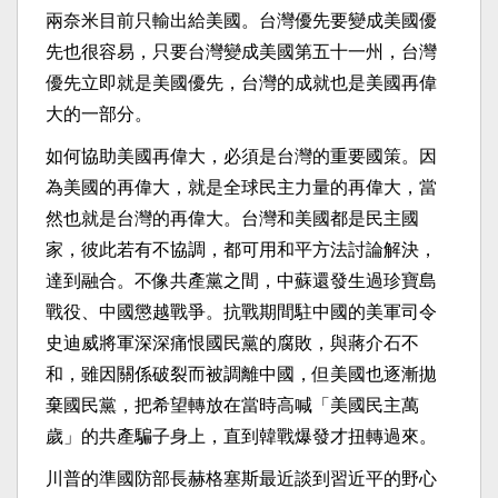
兩奈米目前只輸出給美國。台灣優先要變成美國優
先也很容易，只要台灣變成美國第五十一州，台灣
優先立即就是美國優先，台灣的成就也是美國再偉
大的一部分。
如何協助美國再偉大，必須是台灣的重要國策。因
為美國的再偉大，就是全球民主力量的再偉大，當
然也就是台灣的再偉大。台灣和美國都是民主國
家，彼此若有不協調，都可用和平方法討論解決，
達到融合。不像共產黨之間，中蘇還發生過珍寶島
戰役、中國懲越戰爭。抗戰期間駐中國的美軍司令
史迪威將軍深深痛恨國民黨的腐敗，與蔣介石不
和，雖因關係破裂而被調離中國，但美國也逐漸拋
棄國民黨，把希望轉放在當時高喊「美國民主萬
歲」的共產騙子身上，直到韓戰爆發才扭轉過來。
川普的準國防部長赫格塞斯最近談到習近平的野心