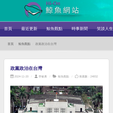
首頁
最近更新
鯨魚觀點
時事新聞
笑談人生
首頁
鯨魚觀點
政黨政治在台灣
政黨政治在台灣
2024-11-20
李敏勇
鯨魚觀點
推薦數：24832