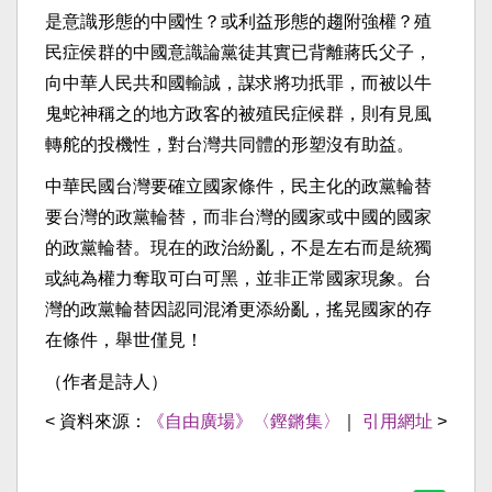
是意識形態的中國性？或利益形態的趨附強權？殖
民症侯群的中國意識論黨徒其實已背離蔣氏父子，
向中華人民共和國輸誠，謀求將功扺罪，而被以牛
鬼蛇神稱之的地方政客的被殖民症候群，則有見風
轉舵的投機性，對台灣共同體的形塑沒有助益。
中華民國台灣要確立國家條件，民主化的政黨輪替
要台灣的政黨輪替，而非台灣的國家或中國的國家
的政黨輪替。現在的政治紛亂，不是左右而是統獨
或純為權力奪取可白可黑，並非正常國家現象。台
灣的政黨輪替因認同混淆更添紛亂，搖晃國家的存
在條件，舉世僅見！
（作者是詩人）
< 資料來源：
《自由廣場》〈鏗鏘集〉
｜
引用網址
>