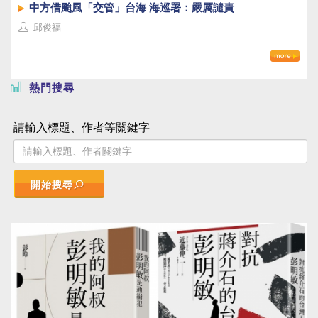
中方借颱風「交管」台海 海巡署：嚴厲譴責
邱俊福
熱門搜尋
請輸入標題、作者等關鍵字
開始搜尋