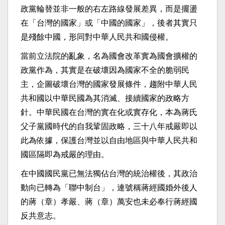
政黨輪替並非一般的右左路線發展差異，而是擺盪
在「台灣的國家」或「中國的國家」，後者其實只
是殘餘中國，形同對中華人民共和國侵權。
當前立法院的亂象，名為國會改革實為國會擴權的
政黨作為，其實是在破壞因為國家不全的脆弱民
主，企圖破壞台灣的國家發展條件，趨附中華人民
共和國以中華民國為其消滅、接續國家的政略方
針。中華民國在台灣的實在化或實存化，本為蔣氏
父子黨國時代的自我鞏固政略，三十八年戒嚴即以
此為依據，保護台灣並以自由地區與中華人民共和
國區隔即為戒嚴的理由。
在中國國民黨已無法獨佔台灣的統治權後，其政治
動向已轉為「聯中制台」，連號稱蔣經國婚外後人
的蔣（章）孝嚴、蔣（章）萬安也未必奉行蔣經國
反共意志。