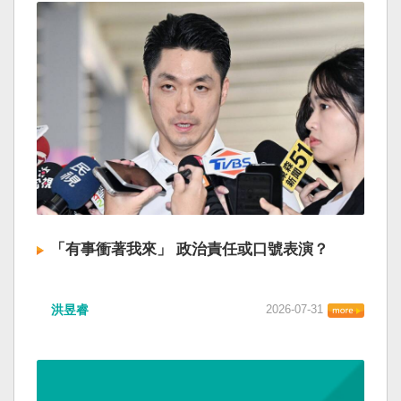
「有事衝著我來」 政治責任或口號表演？
洪昱睿
2026-07-31