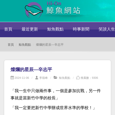
首頁
最近更新
鯨魚觀點
時事新聞
笑談人生
首頁
鯨魚觀點
燦爛的星辰—辛志平
燦爛的星辰—辛志平
2024-11-06
李筱峰
鯨魚觀點
推薦數：9306
「我一生中只做兩件事，一個是參加抗戰，另一件
事就是當新竹中學的校長」
「我一定要把新竹中學辦成世界水準的學校！」