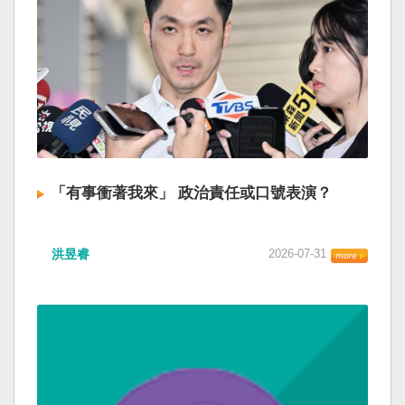
「有事衝著我來」 政治責任或口號表演？
洪昱睿
2026-07-31