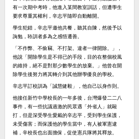
有一次期中考時，他進入某間教室訓話，但遭學生
要求尊重其權利，辛志平隨即自動離開。
學生犯錯，辛志平邀他共餐，聽其自陳，然後予以
誨勉，聆訓者多為之感悟遷善。
「不作弊、不偷竊、不打架。違者一律開除。」，
他說「開除學生是不得已的手段，目的在整個校風
的維持，絕不是對那少數學生的放棄。」他曾在開
除學生後努力將其轉介到其他辦學優良的學校。
辛志平訂校訓為「誠慧健毅」，他自己以身作則。
他接任新竹中學校長的一年多後，台灣爆發二二八
事件，有一些抗議過激的民眾遇「外省人」就毆
打，但是深受學生愛戴的辛志平，受到學生保護，
未受傷害；而保護他的學生當中，有人被軍憲逮
補，辛校長也出面擔保，促使憲兵隊將其釋放。