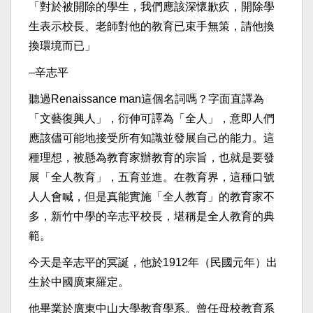
「對於被開除的學生，我們應該深懷歉疚，開除學
生表示校長、老師對他的教育已束手無策，請他換
換環境而已」
–辛志平
聽過Renaissance man這個名詞嗎？字面直譯為
「文藝復興人」，衍伸可譯為「全人」，意即人們
應該儘可能地接受所有知識並發展自己的能力。這
種理想，被懸為教育家辦教育的宗旨，也就是要發
展「全人教育」，五育並進。在教育界，這種口號
人人會喊，但是真能實施「全人教育」的教育家不
多，新竹中學的辛志平校長，堪稱是全人教育的典
範。
今天是辛志平的冥誕，他於1912年（民國元年）出
生於中國廣東羅定。
他畢業於廣東中山大學教育學系。曾任母校教育系