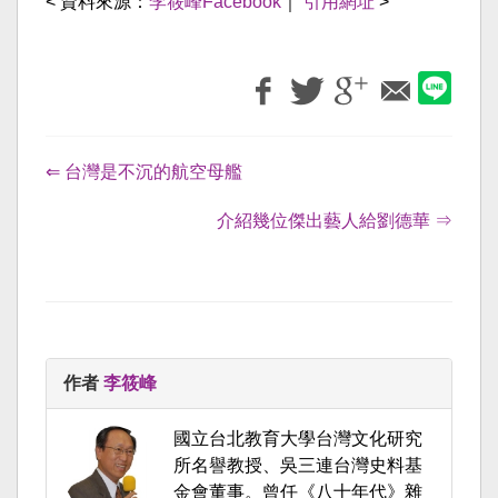
< 資料來源：
李筱峰Facebook
｜
引用網址
>
⇐ 台灣是不沉的航空母艦
介紹幾位傑出藝人給劉德華 ⇒
作者
李筱峰
國立台北教育大學台灣文化研究
所名譽教授、吳三連台灣史料基
金會董事。曾任《八十年代》雜