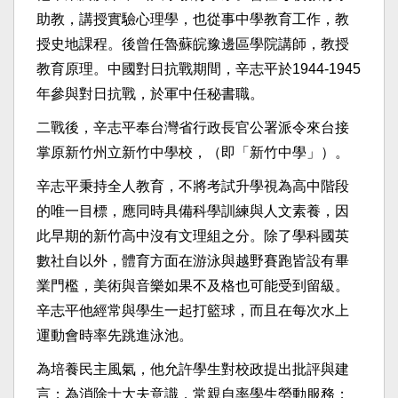
助教，講授實驗心理學，也從事中學教育工作，教
授史地課程。後曾任魯蘇皖豫邊區學院講師，教授
教育原理。中國對日抗戰期間，辛志平於1944-1945
年參與對日抗戰，於軍中任秘書職。
二戰後，辛志平奉台灣省行政長官公署派令來台接
掌原新竹州立新竹中學校，（即「新竹中學」）。
辛志平秉持全人教育，不將考試升學視為高中階段
的唯一目標，應同時具備科學訓練與人文素養，因
此早期的新竹高中沒有文理組之分。除了學科國英
數社自以外，體育方面在游泳與越野賽跑皆設有畢
業門檻，美術與音樂如果不及格也可能受到留級。
辛志平他經常與學生一起打籃球，而且在每次水上
運動會時率先跳進泳池。
為培養民主風氣，他允許學生對校政提出批評與建
言；為消除士大夫意識，常親自率學生勞動服務；