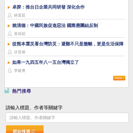
卓揆：推台日企業共同研發 深化合作
林薏茹
賴清德：中國民族促進惡法 國際應團結反制
黃靖媗
從熊本震災看台灣防災：避難不只是撤離，更是生活保障
洪昱睿
如果一九四五年八一五台灣獨立了
李敏勇
熱門搜尋
請輸入標題、作者等關鍵字
開始搜尋