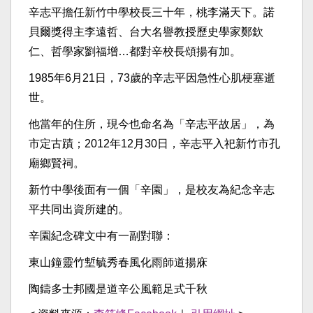
辛志平擔任新竹中學校長三十年，桃李滿天下。諾
貝爾獎得主李遠哲、台大名譽教授歷史學家鄭欽
仁、哲學家劉福增…都對辛校長頌揚有加。
1985年6月21日，73歲的辛志平因急性心肌梗塞逝
世。
他當年的住所，現今也命名為「辛志平故居」，為
市定古蹟；2012年12月30日，辛志平入祀新竹市孔
廟鄉賢祠。
新竹中學後面有一個「辛園」，是校友為紀念辛志
平共同出資所建的。
辛園紀念碑文中有一副對聯：
東山鐘靈竹塹毓秀春風化雨師道揚庥
陶鑄多士邦國是道辛公風範足式千秋