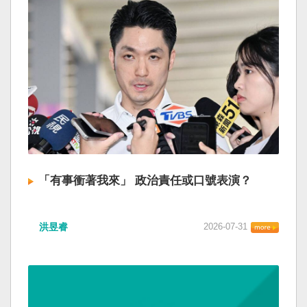
「有事衝著我來」 政治責任或口號表演？
洪昱睿
2026-07-31