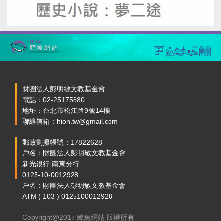
財團法人彭明敏文教基金會
電話：02-25175680
地址：台北市松江路9號14樓
聯絡信箱：hion.tw@gmail.com
郵政劃撥帳號：17822628
戶名：財團法人彭明敏文教基金會
新光銀行 南東分行
0125-10-0012928
戶名：財團法人彭明敏文教基金會
ATM ( 103 ) 0125100012928
Copyright@2017 鯨魚網站 版權所有