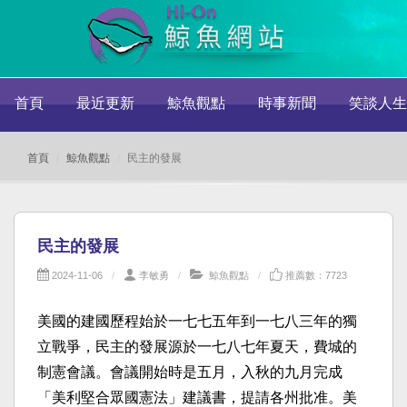
首頁
最近更新
鯨魚觀點
時事新聞
笑談人生
首頁
鯨魚觀點
民主的發展
民主的發展
2024-11-06
李敏勇
鯨魚觀點
推薦數：7723
美國的建國歷程始於一七七五年到一七八三年的獨
立戰爭，民主的發展源於一七八七年夏天，費城的
制憲會議。會議開始時是五月，入秋的九月完成
「美利堅合眾國憲法」建議書，提請各州批准。美