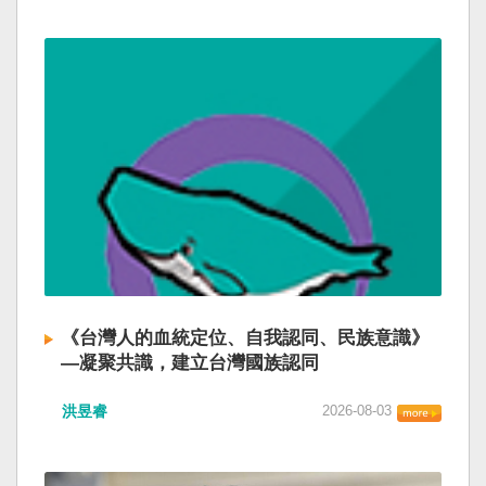
《台灣人的血統定位、自我認同、民族意識》
—凝聚共識，建立台灣國族認同
洪昱睿
2026-08-03