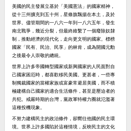
美國的民主發展立基於「美國憲法」的國家精神，
從十三州擴充到五十州，星條旗飄揚在本土，及於
世界。儘管期間的一八六一年到一八六五年，發生
南北戰爭，幾近分裂，但最終維繫了一個廢除奴隸
制，推動經濟的現代化，走向更文明的國家。標榜
國家「民有、民治、民享」的林肯，成為開國元勳
之後最令人崇敬的總統。
世界上許多帝國轉型國家或新興國家的人民面對自
己國家困厄時，都喜歡移民美國。更甚者，一些專
制獨裁國家的當權家族或富豪常避居美國，而不積
極建構自己國家的適合生活條件，甚至是壓迫者的
共犯。戒嚴時期的台灣，黨政軍特權力圈就氾濫著
這種投機現象。
不努力建構民主的政治條件，卻嚮往他國的民主環
境。世界上許多國陷於這種情境，反映民主的文化