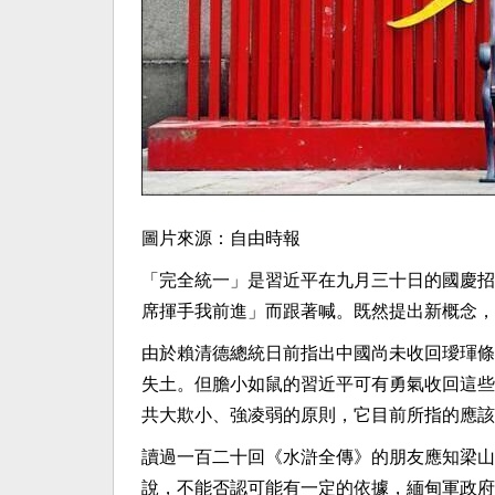
圖片來源：自由時報
「完全統一」是習近平在九月三十日的國慶招
席揮手我前進」而跟著喊。既然提出新概念，
由於賴清德總統日前指出中國尚未收回璦琿條
失土。但膽小如鼠的習近平可有勇氣收回這些
共大欺小、強凌弱的原則，它目前所指的應該
讀過一百二十回《水滸全傳》的朋友應知梁山
說，不能否認可能有一定的依據，緬甸軍政府