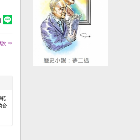
說 ⇒
師範
的台