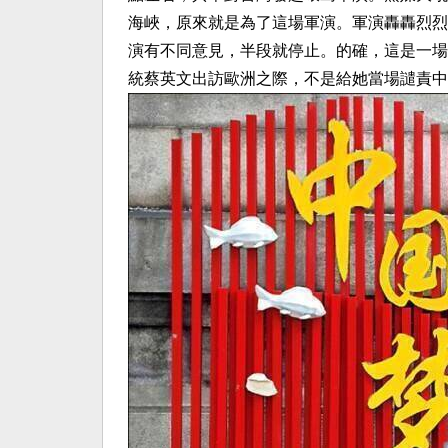
海峽，原來就是為了這場軍演。軍演轟轟烈烈
演有不同意見，半段就停止。的確，這是一場
統蔡英文出訪歐洲之際，不是給她當場譴責中