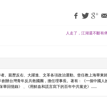
人走了，江湖還不斷有傳
學者。親歷反右、大躍進、文革各項政治運動。曾任教上海華東
9年創辦台灣青年反共救國團，擔任理事長。著有﹕《一個中國人
保華回憶錄》﹑《用鮮血和謊言寫下的百年中共黨史》......