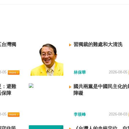
五台灣獨
習獨裁的難處和大清洗
8-05
林保華
2026-08-05
災：避難
國共兩黨是中國民主化的
活保障
障礙
8-05
李筱峰
2026-08-03
要守住民
《台灣人的血統定位、自