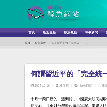
首頁
最近更新
鯨魚觀點
時事新聞
首頁
鯨魚觀點
何謂習近平的「完全統一」？
何謂習近平的「完全統
2024-10-16
林保華
鯨魚觀點
推薦
十月十四日新的一週開始，中國廣大股民期盼
點左右，共軍對台灣發起環島軍演。黨媒大吼