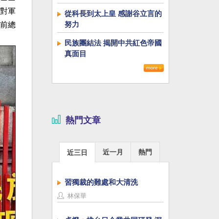
對軍
從科長到太上皇 感謝谷立言的
努力
前總
民族團結法 揭開中共紅色帝國
真面目
熱門文章
近一月
熱門
近三日
習獨裁的難處和大清洗
林保華