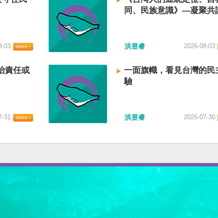
同、民族意識》—凝聚共
建立台灣國族認同
8-03
洪昱睿
2026-08-03
治責任或
一面旗幟，看見台灣的民
驗
7-31
洪昱睿
2026-07-30