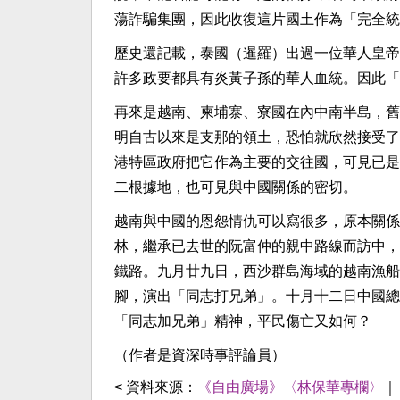
蕩詐騙集團，因此收復這片國土作為「完全統
歷史還記載，泰國（暹羅）出過一位華人皇帝
許多政要都具有炎黃子孫的華人血統。因此「
再來是越南、柬埔寨、寮國在內中南半島，舊
明自古以來是支那的領土，恐怕就欣然接受了
港特區政府把它作為主要的交往國，可見已是
二根據地，也可見與中國關係的密切。
越南與中國的恩怨情仇可以寫很多，原本關係
林，繼承已去世的阮富仲的親中路線而訪中，
鐵路。九月廿九日，西沙群島海域的越南漁船
腳，演出「同志打兄弟」。十月十二日中國總
「同志加兄弟」精神，平民傷亡又如何？
（作者是資深時事評論員）
< 資料來源：
《自由廣場》〈林保華專欄〉