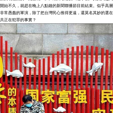
開始不久，就趕在晚上八點鐘的新聞聯播節目前結束。似乎高層
非常愚蠢的軍演，除了把台灣民心推得更遠，還莫名其妙的選在
共正在犯罪的事實？