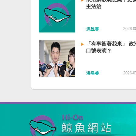
主法治
洪昱睿
2026-0
「有事衝著我來」 政
口號表演？
洪昱睿
2026-0