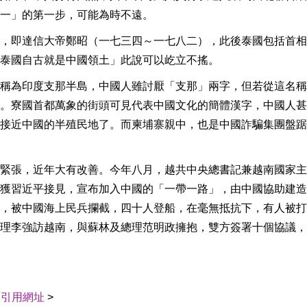
一」的第一步，可能為時不遠。
，即達信大帝鄭昭（一七三四～一七八二），此後泰國包括首相
泰國自古就是中國領土」此說可以屹立不搖。
稱為印度支那半島，中國人雖討厭「支那」兩字，但若從這名稱
。寮國首都萬象的街頭可見代表中國文化的簡體漢字，中國人甚
接近中國的半殖民地了。而柬埔寨親中，也是中國詐騙集團盤踞
緊張，近年大有改善。今年八月，越共中央總書記兼越南國家主
獲習近平接見，宣布加入中國的「一帶一路」，由中國協助建造
，被中國海上民兵攔截，四十人登船，在毫無抵抗下，有人被打
理李強訪越南，與蘇林及總理范明政擁抱，雙方簽署十個協議，
｜
引用網址
>