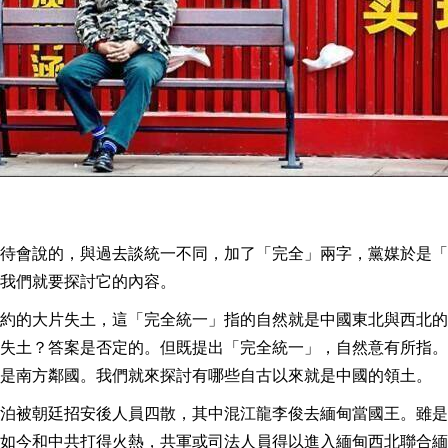
待會說的，與過去談統一不同，加了「完全」兩字，黨媒於是「
我們就要探討它的內容。
約的大片失土，這「完全統一」指的自然就是中國東北與西北的
失土？答案是否定的。但既提出「完全統一」，自然意有所指。
是南方鄰國。我們就來探討有哪些自古以來就是中國的領土。
泊被朝廷招安後人員四散，其中混江龍李俊去緬甸當國王。雖是
如今和中共打得火熱，共軍或司法人員得以進入緬甸西北聯合緬