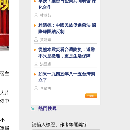
卓揆：推台日企業共同研發 深
化合作
林薏茹
賴清德：中國民族促進惡法 國
際應團結反制
黃靖媗
從熊本震災看台灣防災：避難
不只是撤離，更是生活保障
洪昱睿
習主
如果一九四五年八一五台灣獨
立了
李敏勇
大片
依中
熱門搜尋
小
請輸入標題、作者等關鍵字
軍掃