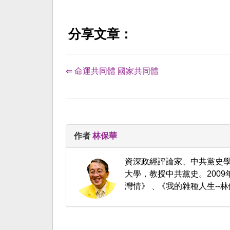
分享文章：
⇐ 命運共同體 國家共同體
作者
林保華
資深政經評論家、中共黨史
大學，教授中共黨史。200
灣情》﹑《我的雜種人生--林