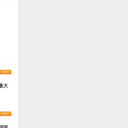
最大
我認