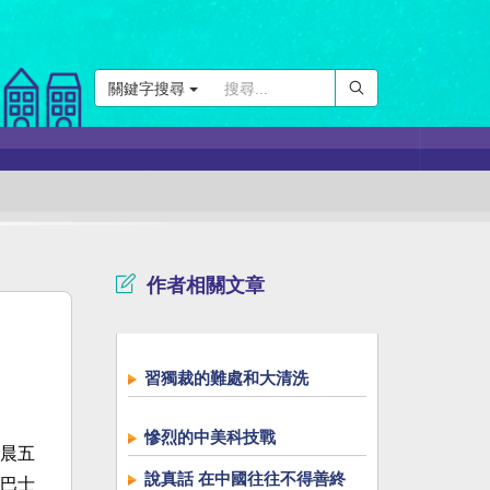
關鍵字搜尋
作者相關文章
習獨裁的難處和大清洗
慘烈的中美科技戰
晨五
說真話 在中國往往不得善終
巴士