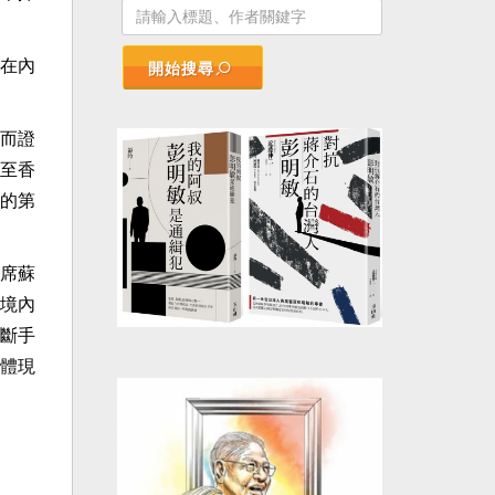
在內
開始搜尋
而證
至香
的第
席蘇
境內
斷手
體現