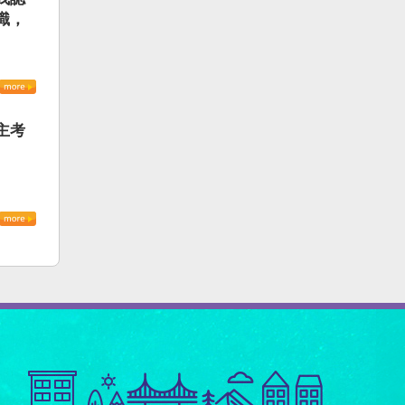
識，
主考