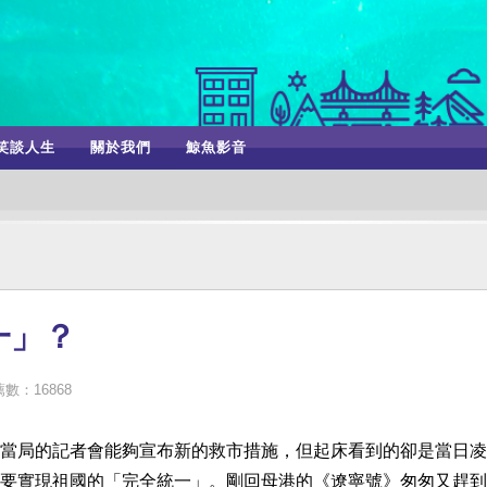
笑談人生
關於我們
鯨魚影音
一」？
數：16868
當局的記者會能夠宣布新的救市措施，但起床看到的卻是當日凌
要實現祖國的「完全統一」。剛回母港的《遼寧號》匆匆又趕到