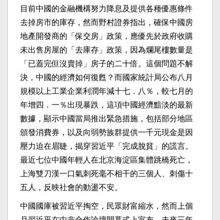
目前中國的金融機構努力降息及提供各種優惠條件
去掉房市的庫存，然而野村證券指出，確保中國房
地產開發商的「保交房」政策，應優先於政府收購
未出售房屋的「去庫存」政策，因為爛尾樓數量是
「已蓋完但沒賣掉」房子的二十倍。這個問題不解
決，中國的經濟如何復甦？而國家統計局公布八月
規模以上工業企業利潤年減十七．八％，較七月的
年增四．一％出現暴跌，這項中國經濟黯淡的最新
數據，顯示中國當局推出緊急措施，包括部分地區
頒發消費券，以及向弱勢族群提供一千元現金是因
壓力迫在眉睫，揭穿習近平「完成脫貧」的謊言。
最近七位中國年輕人在北京海淀區集體跳橋死亡，
上海雙刀漢一口氣刺死毫不相干的三個人、刺傷十
五人，反映社會的動盪不安。
中國國庫被習近平掏空，民眾財富縮水，然而上個
月習近平在中非合作論壇開幕式上宣布，未來三年