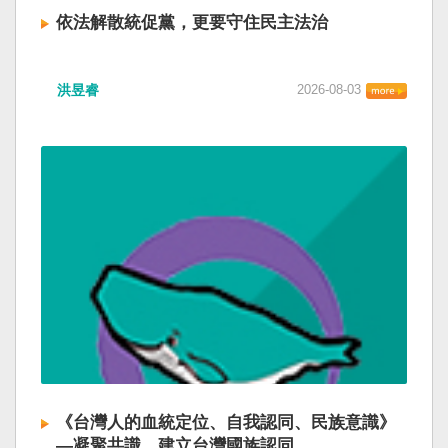
依法解散統促黨，更要守住民主法治
洪昱睿
2026-08-03
《台灣人的血統定位、自我認同、民族意識》
—凝聚共識，建立台灣國族認同