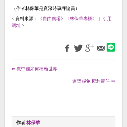
（作者林保華是資深時事評論員）
< 資料來源：
《自由廣場》〈林保華專欄〉
｜
引用
網址
>
⇐ 教中國如何稱霸世界
選舉罷免 權利責任 ⇒
作者
林保華