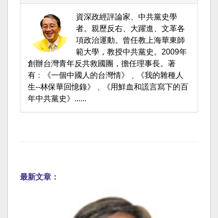
資深政經評論家、中共黨史學
者。親歷反右、大躍進、文革各
項政治運動。曾任教上海華東師
範大學，教授中共黨史。2009年
創辦台灣青年反共救國團，擔任理事長。著
有﹕《一個中國人的台灣情》﹑《我的雜種人
生--林保華回憶錄》﹑《用鮮血和謊言寫下的百
年中共黨史》......
最新文章：