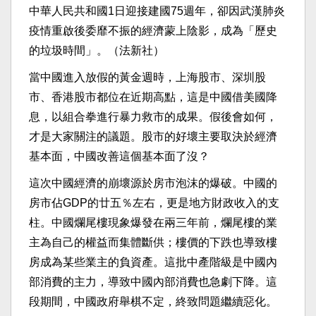
中華人民共和國1日迎接建國75週年，卻因武漢肺炎
疫情重啟後委靡不振的經濟蒙上陰影，成為「歷史
的垃圾時間」。（法新社）
當中國進入放假的黃金週時，上海股市、深圳股
市、香港股市都位在近期高點，這是中國借美國降
息，以組合拳進行暴力救市的成果。假後會如何，
才是大家關注的議題。股市的好壞主要取決於經濟
基本面，中國改善這個基本面了沒？
這次中國經濟的崩壞源於房市泡沫的爆破。中國的
房市佔GDP的廿五％左右，更是地方財政收入的支
柱。中國爛尾樓現象爆發在兩三年前，爛尾樓的業
主為自己的權益而集體斷供；樓價的下跌也導致樓
房成為某些業主的負資產。這批中產階級是中國內
部消費的主力，導致中國內部消費也急劇下降。這
段期間，中國政府舉棋不定，終致問題繼續惡化。