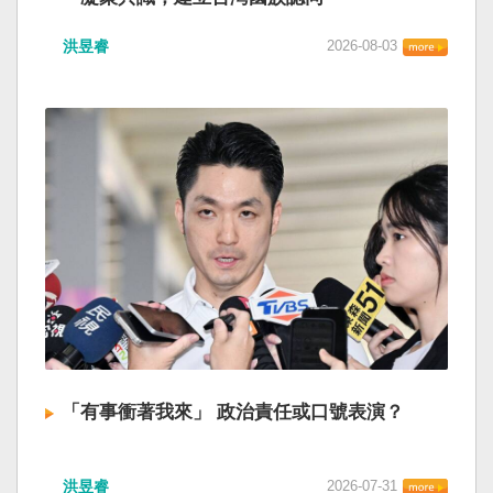
洪昱睿
2026-08-03
「有事衝著我來」 政治責任或口號表演？
洪昱睿
2026-07-31