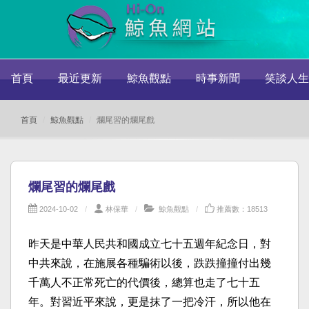
首頁
最近更新
鯨魚觀點
時事新聞
笑談人生
首頁
鯨魚觀點
爛尾習的爛尾戲
爛尾習的爛尾戲
2024-10-02
林保華
鯨魚觀點
推薦數：18513
昨天是中華人民共和國成立七十五週年紀念日，對
中共來說，在施展各種騙術以後，跌跌撞撞付出幾
千萬人不正常死亡的代價後，總算也走了七十五
年。對習近平來說，更是抹了一把冷汗，所以他在