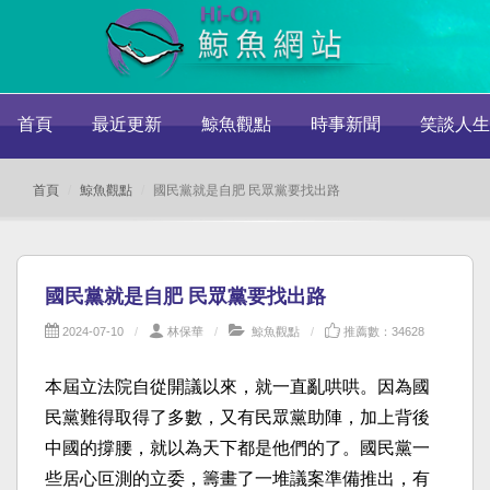
首頁
最近更新
鯨魚觀點
時事新聞
笑談人生
首頁
鯨魚觀點
國民黨就是自肥 民眾黨要找出路
國民黨就是自肥 民眾黨要找出路
2024-07-10
林保華
鯨魚觀點
推薦數：34628
本屆立法院自從開議以來，就一直亂哄哄。因為國
民黨難得取得了多數，又有民眾黨助陣，加上背後
中國的撐腰，就以為天下都是他們的了。國民黨一
些居心叵測的立委，籌畫了一堆議案準備推出，有