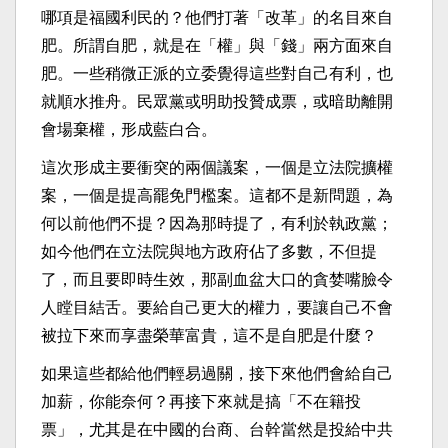
哪項是福國利民的？他們打著「改革」的名目來自
肥。所謂自肥，就是在「權」與「錢」兩方面來自
肥。一些稍微正派的立委覺得這些對自己有利，也
就順水推舟。民眾黨或明助投贊成票，或暗助離開
會場棄權，形成藍白合。
這次形成主要衝突的兩個議案，一個是立法院擴權
案，一個是提高罷免門檻案。這都不是新問題，為
何以前他們不提？因為那時提了，有利於執政黨；
如今他們在立法院與地方政府佔了多數，不但提
了，而且要即時生效，那副血盆大口的貪婪嘴臉令
人瞠目結舌。要給自己更大的權力，要讓自己不會
被拉下來而享盡榮華富貴，這不是自肥是什麼？
如果這些都給他們輕易過關，接下來他們會給自己
加薪，你能奈何？再接下來就是搞「不在籍投
票」，尤其是在中國的台商、台幹當然是投給中共