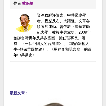
作者
林保華
資深政經評論家、中共黨史學
者。親歷反右、大躍進、文革各
項政治運動。曾任教上海華東師
範大學，教授中共黨史。2009年
創辦台灣青年反共救國團，擔任理事長。著
有﹕《一個中國人的台灣情》﹑《我的雜種人
生--林保華回憶錄》﹑《用鮮血和謊言寫下的百
年中共黨史》......
最新文章：