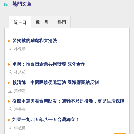
熱門文章
近一月
熱門
近三日
習獨裁的難處和大清洗
林保華
卓揆：推台日企業共同研發 深化合作
林薏茹
賴清德：中國民族促進惡法 國際應團結反制
黃靖媗
從熊本震災看台灣防災：避難不只是撤離，更是生活保障
洪昱睿
如果一九四五年八一五台灣獨立了
李敏勇