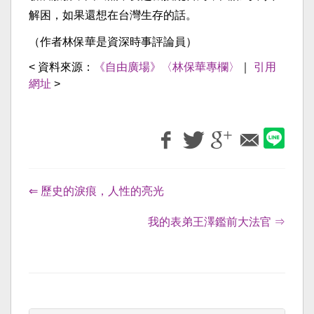
解困，如果還想在台灣生存的話。
（作者林保華是資深時事評論員）
< 資料來源：
《自由廣場》〈林保華專欄〉
｜
引用
網址
>
⇐ 歷史的淚痕，人性的亮光
我的表弟王澤鑑前大法官 ⇒