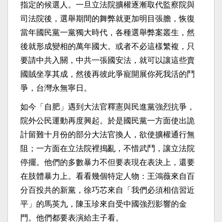
指定的候選人。一旦立法院擴權逐漸取代監察院與
司法院後，選舉期間的舞弊就更加明目張膽，恢復
當年國民黨一黨獨大時代，各種選舉弊案叢生，然
後就形成變相的萬年國大。或者不必這樣繁複，只
要請中共入關，中共一張國安法，就可以讓這些賣
國賊坐享其成，然後再彼此爭寵開展你死我活的鬥
爭，台灣永無寧日。
如今「自肥」遇到大法官釋憲與民進黨強烈抗爭，
院外公民運動再度興起。於是國民黨一方面使出詭
計留難十月份的部分大法官換人，欲使擴權通行無
阻；一方面在立法院裡搗亂，不惜武鬥，讓立法院
停擺。他們的多數暴力不但要表現在表決上，還要
在肢體暴力上。看看幾個特定人物：王鴻薇來自百
分百投共的新黨，徐巧芯來自「我們必須相信習近
平」的馬英九，陳玉珍來自受中國強烈影響的金
門。他們都要表演給主子看。