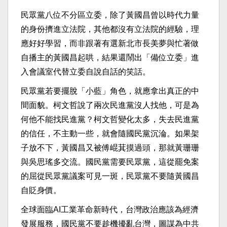
民眾黨八位不分區立委，除了黃國昌曾以時代力量
的身份擠進立法院，其他都沒有立法院的經驗，理
應好好學習，而非跟著有選新北市長美夢與忙著做
自播主的黃國昌起哄，結果還鬧出「備位立委」進
入會議室代替立委自說自話的笑話。
民眾黨若要擺脫「小藍」角色，就應拿出真正的中
間面貌。柯文哲說了兩次民進黨沒人找他，可是為
何他不能找民進黨？柯文哲變化太多，失去民進黨
的信任，不主動一些，就會隨國民黨沉淪。如果架
子放不下，黃國昌又被傅崐萁摸過頭，那就黃珊珊
與吳思瑤多交流。國民黨需要民眾黨，這從罷免案
的屈從民眾黨議案可見一斑，民眾黨不要隨黃國昌
自貶身價。
全球面臨AI工業革命新時代，台灣政治應該為經濟
發展服務，國民黨不要趁機擾亂台灣，圖謀為中共