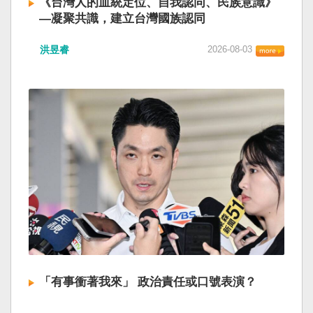
《台灣人的血統定位、自我認同、民族意識》
—凝聚共識，建立台灣國族認同
洪昱睿
2026-08-03
「有事衝著我來」 政治責任或口號表演？