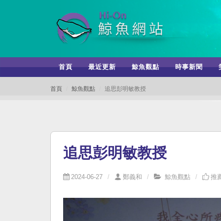
首頁
最近更新
鯨魚觀點
時事新聞
首頁
鯨魚觀點
追思彭明敏教授
追思彭明敏教授
2024-06-27
鄭義和
鯨魚觀點
推薦