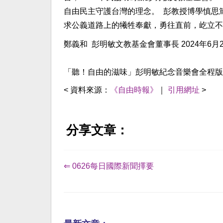
自由民主守護台灣的理念。 彭教授博學慎思
求公義道路上的犧牲奉獻，勇往直前，屹立
鄭義和 彭明敏文教基金會董事長 2024年6月
「聽！自由的滋味」彭明敏紀念音樂會全程版：https://w
< 資料來源：
《自由時報》
｜
引用網址
>
分享文章：
⇐ 0626每日國際新聞擇要