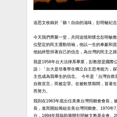
追思文收錄於「聽！自由的滋味」彭明敏紀
今天我們齊聚一堂，共同追憶和懷念彭明敏教
位堅定的民主運動領袖，他以一生的奉獻和貢
他始終堅持著自己的信念，為台灣的民主之
我是1958年台大法律系畢業，彭教授是國
說：「台大是培養學生獨立自主思考能力，探
主也成為我畢生的信念。 今年是「台灣自救
自救宣言」而被定罪。在被軟禁期間，冒著生
而努力。
我則在1963年底出任美東台灣同鄉會會長，
長，進而開始籌組全美台灣同鄉會。1970年
台，1994年我協助籌辦彭明敏文教基金會。