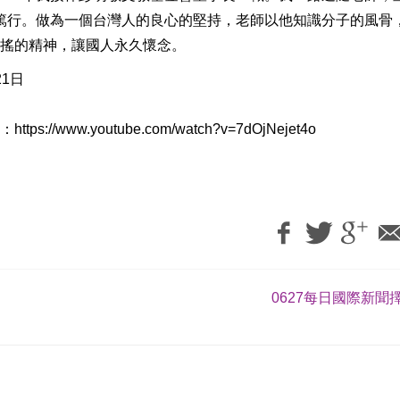
篤行。做為一個台灣人的良心的堅持，老師以他知識分子的風骨
不搖的精神，讓國人永久懷念。
21日
ww.youtube.com/watch?v=7dOjNejet4o
0627每日國際新聞