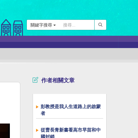
關鍵字搜尋
作者相關文章
彭教授是我人生道路上的啟蒙
者
從曹長青新書看高市早苗和中
國封鎖