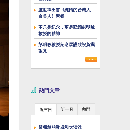
盧世祥出書《純情的台灣人—
台美人》聚餐
不只是紀念，更是延續彭明敏
教授的精神
彭明敏教授紀念展謹致祝賀與
敬意
熱門文章
近一月
熱門
近三日
習獨裁的難處和大清洗