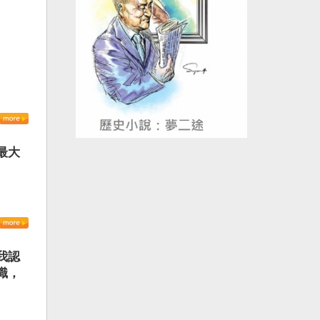
最大
我認
識，