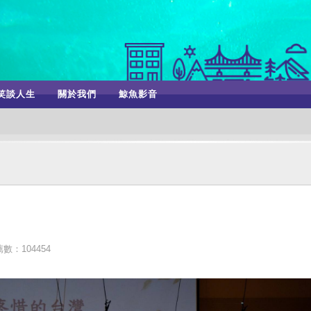
笑談人生
關於我們
鯨魚影音
數：104454