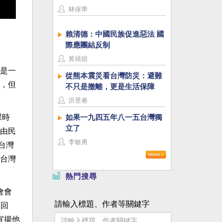
林保華
賴清德：中國民族促進惡法 國
際應團結反制
黃靖媗
是一
從熊本震災看台灣防災：避難
，但
不只是撤離，更是生活保障
洪昱睿
如果一九四五年八一五台灣獨
課時
立了
由民
李敏勇
台灣
台灣
熱門搜尋
會會
請輸入標題、作者等關鍵字
師回
宣揚他