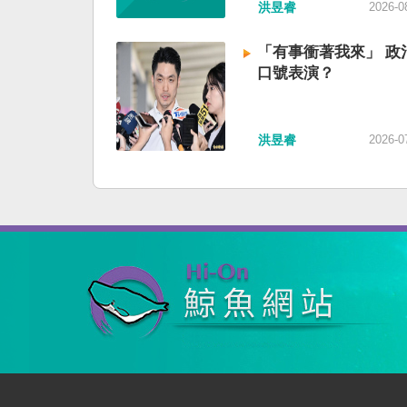
洪昱睿
2026-0
「有事衝著我來」 政
口號表演？
洪昱睿
2026-0