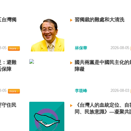
五台灣獨
習獨裁的難處和大清洗
8-05
林保華
2026-08-05
災：避難
國共兩黨是中國民主化的
活保障
障礙
8-05
李筱峰
2026-08-03
要守住民
《台灣人的血統定位、自
同、民族意識》—凝聚共
建立台灣國族認同