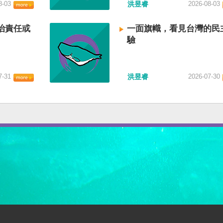
8-03
洪昱睿
2026-08-03
治責任或
一面旗幟，看見台灣的民
驗
7-31
洪昱睿
2026-07-30