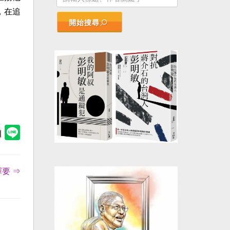
，在追
開始搜尋
擇要 ⇒