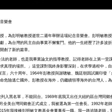
念音樂會
授，為彭明敏教授逝世二週年舉辦這場紀念音樂會。彭明敏教授
獻，為台灣的民主自由事業不懈奮鬥。他的一生經歷了許多波折
路開創了新的篇章。
際公法的老師，也是我畢業論文的指導教授。記得老師在上第一堂
求真理的場所。」這堂課對我終身影響深刻，在求學過程中，自
宣言」六十周年。1964年彭教授與謝聰敏、魏廷朝因試圖印發「
命危險逃亡國外。彭教授在海外，仍繼續領導海外的台灣人，為
被列入黑名單，不能回台。1969年底我又出任大紐約區台灣同鄉
7月全美台灣同鄉會正式成立，我被選為第一任會長。1992年老
2015年我接棒彭明敏文教基金會董事長一職。我一路追隨老師，