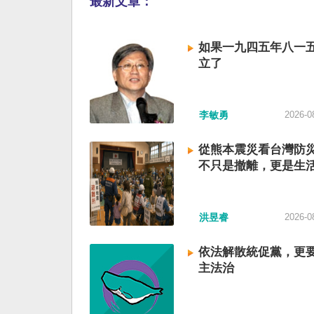
最新文章：
如果一九四五年八一
立了
李敏勇
2026-0
從熊本震災看台灣防
不只是撤離，更是生
洪昱睿
2026-0
依法解散統促黨，更
主法治