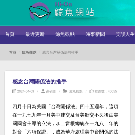
首頁
最近更新
鯨魚觀點
時事新聞
笑談人生
首頁
鯨魚觀點
感念台灣關係法的推手
感念台灣關係法的推手
2024-04-09
高碩泰
鯨魚觀點
推薦數：43055
四月十日為美國「台灣關係法」四十五週年，這項
在一九七九年一月美中建交及台美斷交不久後由美
國國會主導的立法，加上雷根總統在一九八二年的
對台「六項保證」，成為華府處理美中台關係的法