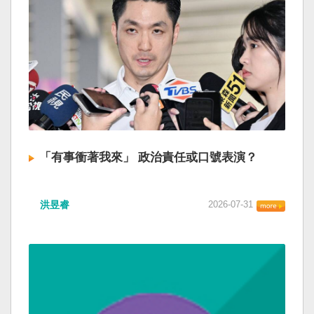
「有事衝著我來」 政治責任或口號表演？
洪昱睿
2026-07-31