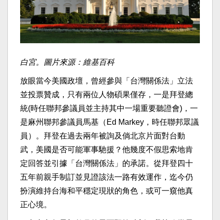
白宮。圖片來源：維基百科
放眼當今美國政壇，曾經參與「台灣關係法」立法
並投票贊成，只有兩位人物碩果僅存，一是拜登總
統(時任聯邦參議員並主持其中一場重要聽證會)，一
是麻州聯邦參議員馬基（Ed Markey，時任聯邦眾議
員）。拜登在過去兩年被詢及倘北京片面對台動
武，美國是否可能軍事馳援？他幾度不假思索地肯
定回答並引據「台灣關係法」的承諾。從拜登四十
五年前親手制訂並見證該法一路有效運作，迄今仍
扮演維持台海和平穩定現狀的角色，或可一窺他真
正心境。