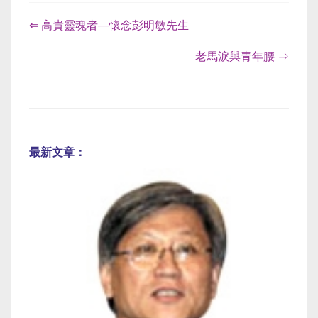
⇐ 高貴靈魂者—懷念彭明敏先生
老馬淚與青年腰 ⇒
最新文章：