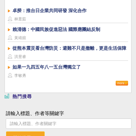
卓揆：推台日企業共同研發 深化合作
林薏茹
賴清德：中國民族促進惡法 國際應團結反制
黃靖媗
從熊本震災看台灣防災：避難不只是撤離，更是生活保障
洪昱睿
如果一九四五年八一五台灣獨立了
李敏勇
熱門搜尋
請輸入標題、作者等關鍵字