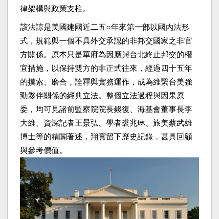
律架構與政策支柱。
該法諒是美國建國近二五○年來第一部以國內法形
式，規範與一個不具外交承認的非邦交國家之非官
方關係。原本只是華府為因應與台北終止邦交的權
宜措施，以保持雙方的非正式往來，經過四十五年
的摸索、磨合，詮釋與實務運作，成為維繫台美強
勁夥伴關係的經典立法。整個立法過程與因果原
委，均可見諸前監察院院長錢復、海基會董事長李
大維、資深記者王景弘、學者裘兆琳、旅美蔡武雄
博士等的精闢著述，翔實留下歷史記錄，甚具回顧
與參考價值。