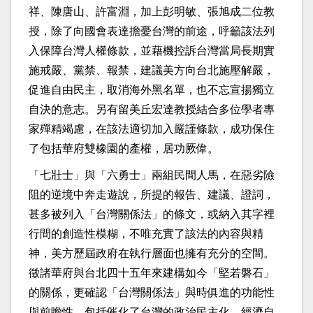
祥、陳唐山、許富淵，加上彭明敏、張旭成二位教
授，除了向國會表達擔憂台灣的前途，呼籲該法列
入保障台灣人權條款，並藉機控訴台灣當局長期實
施戒嚴、黨禁、報禁，建議美方向台北施壓解嚴，
促進自由民主，取消海外黑名單，也不忘宣揚獨立
自決的意志。另有留美丘宏達教授結合多位學者專
家殫精竭慮，在該法適切加入嚴謹條款，成功保住
了包括華府雙橡園的產權，居功厥偉。
「七壯士」與「六勇士」兩組民間人馬，在惡劣險
阻的逆境中奔走遊說，所提的報告、建議、證詞，
甚多被列入「台灣關係法」的條文，或納入其字裡
行間的創造性模糊，不唯充實了該法的內容與精
神，美方歷屆政府在執行層面也擁有充分的空間。
徵諸華府與台北四十五年來建構如今「堅若磐石」
的關係，更確認「台灣關係法」與時俱進的功能性
與前瞻性，包括催化了台灣的政治民主化、經濟自