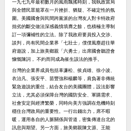
一九七九年最初數月的風雨飄搖時刻，我執政當局
與全體民眾籠罩在一片挫折、猶疑、不確定性的氛
圍。美國國會與民間跨黨派的台灣友人對卡特政府
拙劣的斷交做法深感義憤填膺之餘，也積極主導制
訂一項彌補性的立法。除了我政府要員投入交涉、
談判，尚有民間企業界「七壯士」僕僕風塵趕往華
府遊說，加上旅美鄉親「六勇士」出席國會聽證會
慷慨陳詞， 不約而同成為催生該法的推手。
台灣的企業界成員包括辜濂松、侯貞雄、徐小波、
衣治凡、張安平、苗豐強和楊麟等，肩負著非傳統
緊急遊說的重任，結合友台的美國團體，設法影響
立法，尤其必須保障台灣的國防安全、軍購需求、
社會安定與經濟繁榮，同時向美方強調在危機時刻
穩住台灣政局的重要性。一行出錢出力，席不暇
暖，運用各自的人脈關係與管道，密集傳達台北的
訊息與期望。另一方面，旅美鄉親陳文源、王能