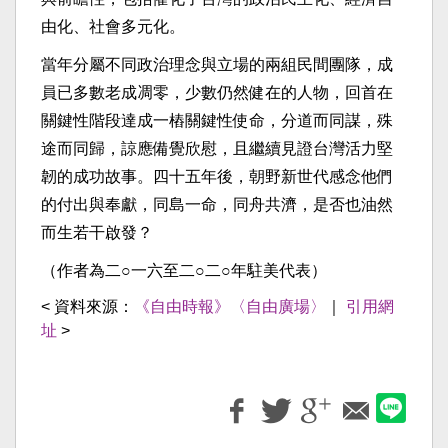
由化、社會多元化。
當年分屬不同政治理念與立場的兩組民間團隊，成
員已多數老成凋零，少數仍然健在的人物，回首在
關鍵性階段達成一樁關鍵性使命，分道而同謀，殊
途而同歸，諒應備覺欣慰，且繼續見證台灣活力堅
韌的成功故事。四十五年後，朝野新世代感念他們
的付出與奉獻，同島一命，同舟共濟，是否也油然
而生若干啟發？
（作者為二○一六至二○二○年駐美代表）
< 資料來源：
《自由時報》〈自由廣場〉
｜
引用網
址
>