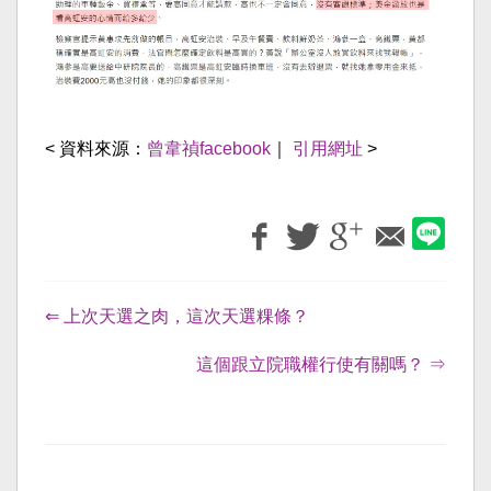
< 資料來源：
曾韋禎facebook
｜
引用網址
>
⇐ 上次天選之肉，這次天選粿條？
這個跟立院職權行使有關嗎？ ⇒