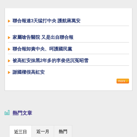
聯合報連3天猛打中央 護航蔣萬安
家屬嗆告醫院 又是出自聯合報
聯合報卸責中央、呵護國民黨
被高虹安抹黑2年多的李俊俋沉冤昭雪
謝國樑很高虹安
熱門文章
近一月
熱門
近三日