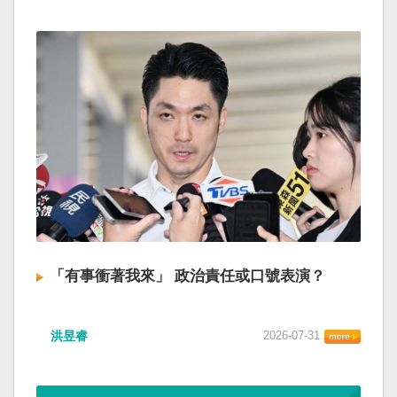
「有事衝著我來」 政治責任或口號表演？
洪昱睿
2026-07-31