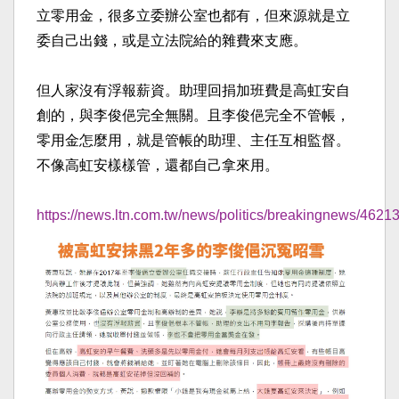
立零用金，很多立委辦公室也都有，但來源就是立
委自己出錢，或是立法院給的雜費來支應。
但人家沒有浮報薪資。助理回捐加班費是高虹安自
創的，與李俊俋完全無關。且李俊俋完全不管帳，
零用金怎麼用，就是管帳的助理、主任互相監督。
不像高虹安樣樣管，還都自己拿來用。
https://news.ltn.com.tw/news/politics/breakingnews/4621