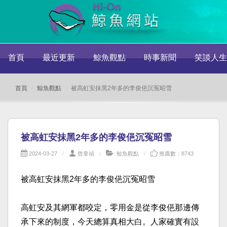
首頁
最近更新
鯨魚觀點
時事新聞
笑談人生
首頁
鯨魚觀點
被高虹安抹黑2年多的李俊俋沉冤昭雪
被高虹安抹黑2年多的李俊俋沉冤昭雪
2024-03-27
曾韋禎
鯨魚觀點
推薦數：8743
被高虹安抹黑2年多的李俊俋沉冤昭雪
高虹安及其網軍都咬定，零用金是從李俊俋那邊傳
承下來的制度，今天總算真相大白。人家確實有設