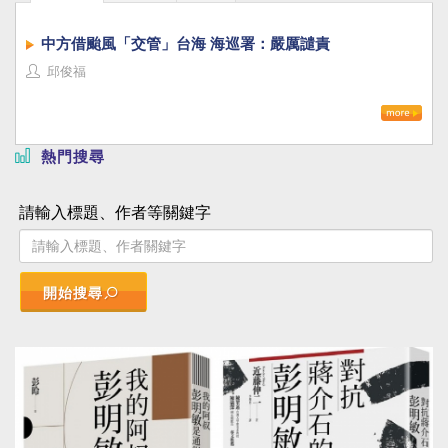
中方借颱風「交管」台海 海巡署：嚴厲譴責
邱俊福
熱門搜尋
請輸入標題、作者等關鍵字
開始搜尋