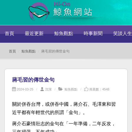
首頁
最近更新
鯨魚觀點
時事新聞
笑談人生
首頁
鯨魚觀點
蔣毛習的傳世金句
蔣毛習的傳世金句
2024-03-25
沈潔
鯨魚觀點
推薦數：4548
關於併吞台灣，或併吞中國，蔣介石、毛澤東和習
近平都有年輕世代的所謂「金句」。
蔣介石豪情壯志的金句在「一年準備，二年反攻，
三年掃蕩，五年成功」。