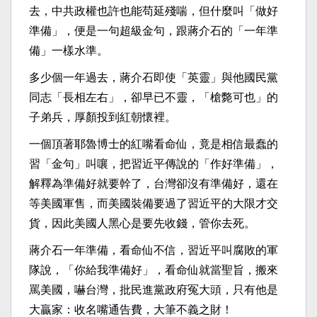
去，中共政權也許也能苟延殘喘，但什麼叫「做好
準備」，便是一句超級金句，跟蔣介石的「一年準
備」一樣水準。
多少個一年過去，蔣介石即使「英靈」與他國民黨
同志「長相左右」，卻早已不靈，「槍斃可也」的
子弟兵，厚顏投到紅朝懷裡。
一個頂著耶魯博士的紅嘴看命仙，竟是相信最蠢的
習「金句」叫嚷，把習近平傳說的「作好準備」，
解釋為準備好就要幹了，台灣卻沒有準備好，還在
等美國軍售，而美國裝備要過了習近平的大限才交
貨，因此美國人黑心是要先收錢，管你去死。
蔣介石一年準備，看命仙不信，習近平叫腐敗的軍
隊說，「你給我準備好」，看命仙就當聖旨，搬來
罵美國，嚇台灣，批民進黨政府冤大頭，只有他是
大贏家：收名嘴通告費，大筆不義之財！