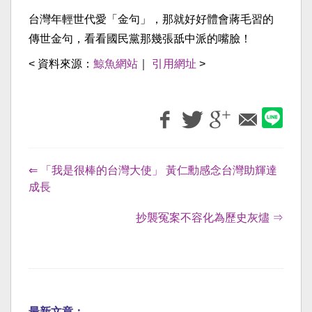
台灣年輕世代愛「金句」，那就好好體會蔣毛習的
傳世金句，看看國民黨那幾張舐中派的嘴臉！
< 資料來源：
鯨魚網站
｜
引用網址
>
⇐ 「我是很棒的台灣大使」 黃仁勳感念台灣助輝達
成長
抄襲冤案不容化為歷史灰燼 ⇒
最新文章：