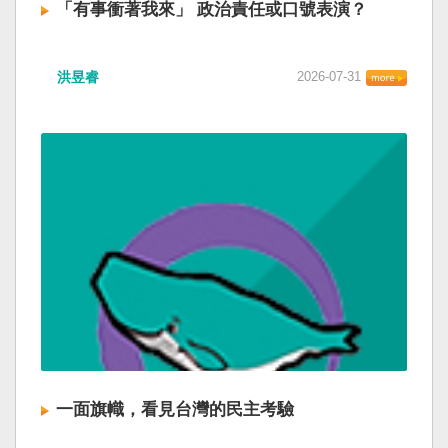
「有事衝著我來」 政治責任或口號表演？
洪昱睿
2026-07-31
一面旗幟，看見台灣的民主考驗