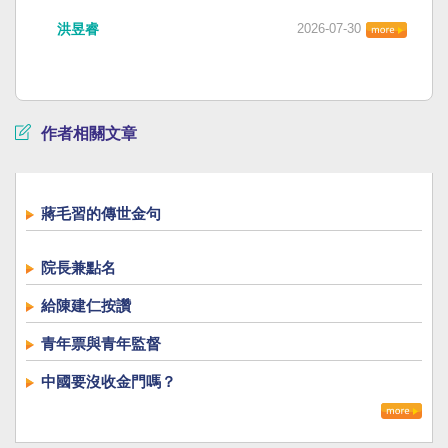
洪昱睿
2026-07-30
作者相關文章
蔣毛習的傳世金句
院長兼點名
給陳建仁按讚
青年票與青年監督
中國要沒收金門嗎？