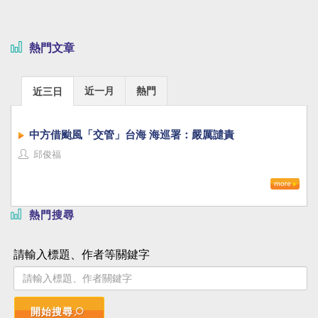
熱門文章
近一月
熱門
近三日
中方借颱風「交管」台海 海巡署：嚴厲譴責
邱俊福
熱門搜尋
請輸入標題、作者等關鍵字
開始搜尋