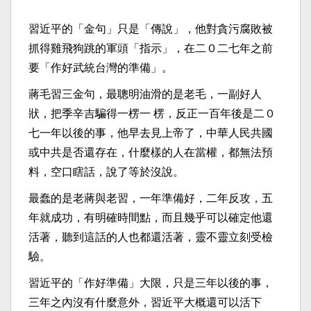
習近平的「金句」只是「傳說」，他對貪污腐敗被
抓得雞飛狗跳的軍頭「指示」，在二０二七年之前
要「作好武統台灣的準備」。
蔣毛習三金句，最聰明油滑的是老毛，一副好人
狀，把季辛吉騙得一楞一 楞，反正一百年後是二０
七一年以後的事，他早去見上帝了，中華人民共國
或中共是否還存在，什麼樣的人在當權，都無法預
料，空口瞎話，說了等於沒說。
最蠢的是老蔣與老習，一年準備好，二年反攻，五
年就成功，有明確時間點，而且幾乎可以確定他還
活著，聽到這話的人也都還活著，靈不靈立刻受檢
驗。
習近平的「作好準備」大限，只是三年以後的事，
三年之內沒有什麼意外，習近平大概還可以活下