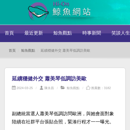
首頁
最近更新
鯨魚觀點
時事新聞
笑談人生
首頁
鯨魚觀點
延續穩健外交 蕭美琴低調訪美歐
延續穩健外交 蕭美琴低調訪美歐
2024-03-25
陳永昌
鯨魚觀點
推薦數：3182
副總統當選人蕭美琴低調訪問歐洲，與她會面對象
陸續在社群平台張貼合照，緊湊行程才一一曝光。