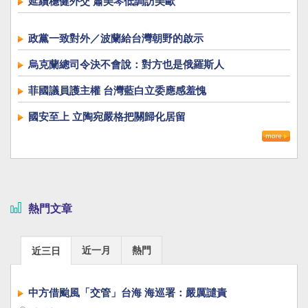
延續穩健外交 蕭美琴低調訪美歐
政黨一致對外／波蘭給台灣朝野的啟示
烏克蘭總司令決不會說：對方也是俄羅斯人
菲國議員護主權 台灣藍白立委應感羞愧
國安至上 立陶宛嚴格把關歸化居留
熱門文章
近一月
熱門
近三日
中方借颱風「交管」台海 海巡署：嚴厲譴責