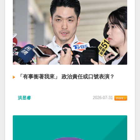
「有事衝著我來」 政治責任或口號表演？
洪昱睿
2026-07-31