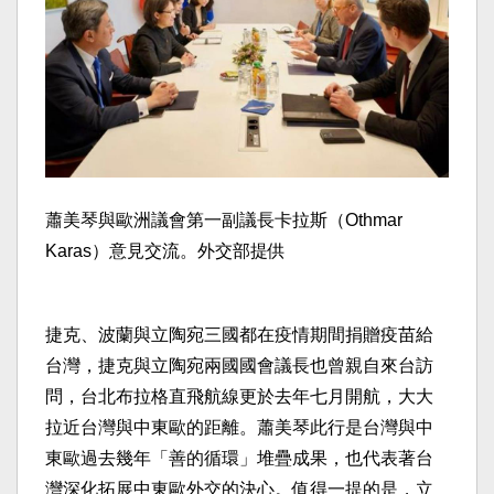
蕭美琴與歐洲議會第一副議長卡拉斯（Othmar
Karas）意見交流。外交部提供
捷克、波蘭與立陶宛三國都在疫情期間捐贈疫苗給
台灣，捷克與立陶宛兩國國會議長也曾親自來台訪
問，台北布拉格直飛航線更於去年七月開航，大大
拉近台灣與中東歐的距離。蕭美琴此行是台灣與中
東歐過去幾年「善的循環」堆疊成果，也代表著台
灣深化拓展中東歐外交的決心。值得一提的是，立