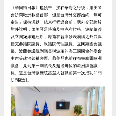
《華爾街日報》也預告，接在華府之行後，蕭美琴
會訪問歐洲數國首都，但是台灣外交部始終「無可
奉告」保持沉默。結束行程返台前，我外交部終於
對外說明：蕭美琴足跡遍及捷克布拉格、波蘭華沙
及立陶宛維爾紐斯，應邀在智庫發表演講之外並與
捷克參議院議長、眾議院代理議長、立陶宛國會議
長、波蘭參議院副議長與波羅的海三國國會外委會
主席等政治領袖碰面。蕭美琴也前往布魯塞爾歐洲
議會，見到第一副議長及超過卅位的歐洲議會議
員。這是台灣副總統當選人就職前第一次成功叩門
訪問歐洲。