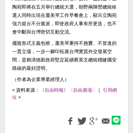
陶宛即將在五月舉行總統大選，朝野兩陣營總統候
選人同時出現在蕭美琴工作早餐會上，顯示立陶宛
強力挺台不分黨派，即使政府人事有所更迭，也不
會中斷與台灣密切互動交流。
擺脫形式主義包袱，蕭美琴秉持不挑釁、不冒進的
一貫立場，一步一腳印拓展台灣實質外交發展空
間，是賴清德新政府堅定延續蔡英文總統穩健國安
路線的最好證明。
（作者為企業專業經理人）
< 資料來源：
《自由時報》〈自由廣場〉
｜
引用網
址
>