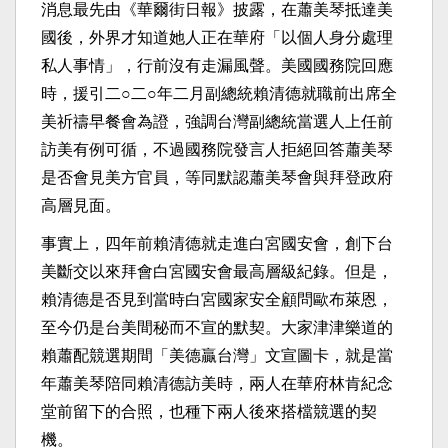
消息最先由《華爾街日報》披露，在蕭美琴抵達美
國後，外界才知道她人正在華府「以個人身分處理
私人事情」，行前沒有走漏風聲。美國國務院回應
時，援引二○二○年二月副總統賴清德就職前出席全
美祈禱早餐會為證，強調台灣副總統當選人上任前
訪美有例可循，不過國務院發言人拒絕回答蕭美琴
是否會見美方官員，等同默認蕭美琴會與拜登政府
高層見面。
事實上，四年前賴清德就走進白宮國安會，創下台
美斷交以來拜會白宮國安會最高層級紀錄。但是，
賴清德是否見到當時白宮國家安全顧問歐布萊恩，
至今仍是台美間秘而不宣的默契。大家津津樂道的
賴蕭配競選期間「美德贏台灣」文宣圖卡，就是當
年蕭美琴陪同賴清德訪美時，兩人在華府林肯紀念
堂前留下的合照，也種下兩人後來搭檔競選的契
機。