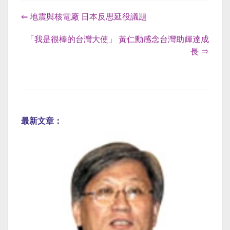
⇐ 地震與核電廠 日本反思延役議題
「我是很棒的台灣大使」 黃仁勳感念台灣助輝達成
長 ⇒
最新文章：