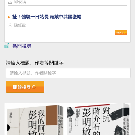
邱俊福
扯！體驗一日站長 頭戴中共國徽帽
陳鈺馥
熱門搜尋
請輸入標題、作者等關鍵字
開始搜尋