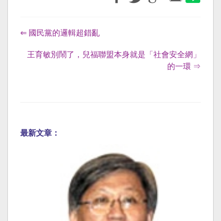
⇐ 國民黨的邏輯超錯亂
王育敏別鬧了，兒福聯盟本身就是「社會安全網」
的一環 ⇒
最新文章：