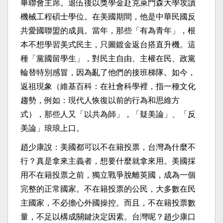
畢聯會主席。退伍後以獎學金赴克萊門森大學攻讀
機械工程碩士學位。在美國期間，他是中華民國反
共愛國聯盟的成員。當年，那些「有為青年」，根
本不想學習美式民主，只圖鍍金返台搭直升機。這
種「黨國留學生」，對民主自由、主權在民、政黨
輪替特別感冒，因為亂了他們的接班梯隊。如今，
返祖現象（維基百科：在社會科學裡，指一種文化
趨勢，例如：現代人恢復以前的行為和思維方
式），那些人又「以共為師」，「疑美論」、「反
美論」琅琅上口。
趙少康說：美國都可以不在籍投票，台灣為什麼不
行？真是拿來主義者，想要什麼就拿來用。美國採
用不在籍投票之前，獨立戰爭脫離英國，成為一個
完整的正常國家。不在籍投票的公民，大多數在民
主國家，不必擔心外國操控。而且，不在籍投票數
量，不足以構成關鍵決定因素。台灣呢？趙少康口