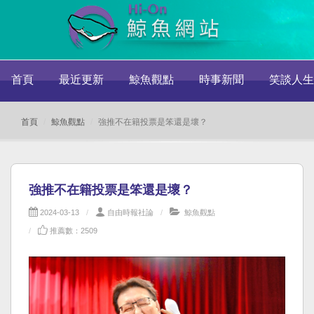
首頁
最近更新
鯨魚觀點
時事新聞
笑談人生
首頁
鯨魚觀點
強推不在籍投票是笨還是壞？
強推不在籍投票是笨還是壞？
2024-03-13
自由時報社論
鯨魚觀點
推薦數：2509