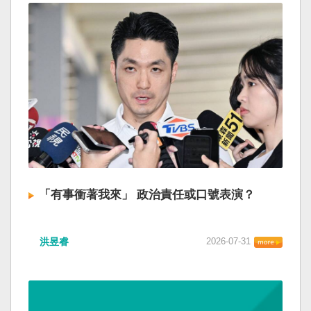
「有事衝著我來」 政治責任或口號表演？
洪昱睿
2026-07-31