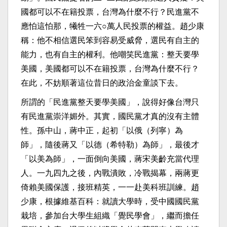
國都可以不在籍投票，台灣為什麼不行？民進黨不
應怕這怕那，犧牲一六○萬人民投票的權益。趙少康
稱：他不相信選民笨到容易受威脅，選民有自主的
能力，也有自主的權利。他嘲笑民進黨：整天要學
美國，美國都可以不在籍投票，台灣為什麼不行？
在此，不妨順著這位昔日的政治金童談下去。
所謂的「民進黨整天要學美國」，說得好像台灣只
有民進黨崇洋媚外。其實，國民黨才真的沒有主體
性。孫中山，蔣中正，起初「以俄（列寧）為
師」，隨後蔣又「以德（希特勒）為師」，最後才
「以美為師」，一面倒向美國，蔣宋美齡充當代理
人。一九四九之後，內戰潰敗，冷戰揭幕，兩蔣更
倚賴美國保護，接班精英，一一赴美科班訓練。趙
少康，根據維基百科：就讀大學時，受中國國民黨
栽培，參加台大學生組織「覺民學會」，繼而擔任