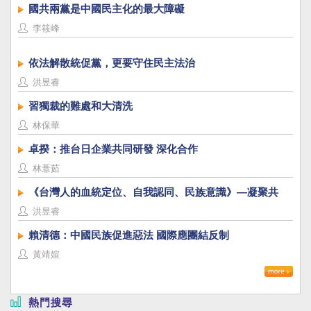
國共兩黨是中國民主化的最大障礙
李筱峰
依法解散統促黨，更要守住民主法治
洪昱睿
習獨裁的難處和大清洗
林保華
卓揆：推台日企業共同研發 深化合作
林薏茹
《台灣人的血統定位、自我認同、民族意識》—凝聚共
識，建立台灣國族認同
洪昱睿
賴清德：中國民族促進惡法 國際應團結反制
黃靖媗
熱門搜尋