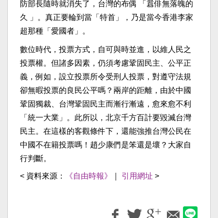
防部長隨時就消失了，台灣的布偶 「囂俳無落魄的
久 」。真正要輪到當「特首」，乃是當今香港李家
超那種「愛國者」。
數位時代，投票方式，自可與時並進，以維人民之
投票權。但諸多因素，仍須考慮鞏固民主、公平正
義，例如，設立投票所令受刑人投票，對遵守法規
卻無暇投票的良民公平嗎？兩岸的距離，由於中國
鞏固獨裁、台灣鞏固民主而漸行漸遠，愈來愈不利
「統一大業」。此所以，北京千方百計要毀滅台灣
民主。在這樣的客觀條件下，還能強推台灣公民在
中國不在籍投票嗎！趙少康們是笨還是壞？大家自
行判斷。
< 資料來源：
《自由時報》
｜
引用網址
>