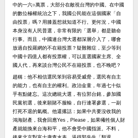
中的一六○萬票，大部分在敵視台灣的中國。在中國
的數位極權統治之下，我國公民能在這個國家「自
由投票」嗎？用膝蓋想就知道不行。更何況，中國
本身沒有人民普選，非常有限的「選舉」都是聽命
行事。而且，中國連台灣大選都深層介入了，哪會
放過自投羅網的不在籍投票？疑難雜症，至少等到
中國十四億人都有投票權，可以直選國家主席、全
國人代，再來談台灣公民不在籍投票，也不晚吧？
趙稱：他不相信選民笨到容易受威脅，選民有自主
的能力，也有自主的權利。政治金童，年過七十似
乎有點健忘。這次總統大選，有位郭台銘，參加國
民黨初選，後來願賭不服輸，自行連署參選，一副
打死不退的氣概。他還撂話：如果中共要沒收我的
鴻海財產，我會回應Yes，Please，如果犧牲個人財
產就能換來台海和平，他不會受中國指派。不料，
後來北京對富士康查水表，逼得郭先生「類退