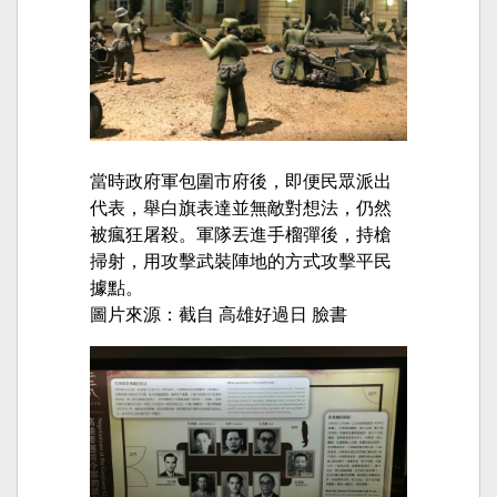
當時政府軍包圍市府後，即便民眾派出
代表，舉白旗表達並無敵對想法，仍然
被瘋狂屠殺。軍隊丟進手榴彈後，持槍
掃射，用攻擊武裝陣地的方式攻擊平民
據點。
圖片來源：截自 高雄好過日 臉書