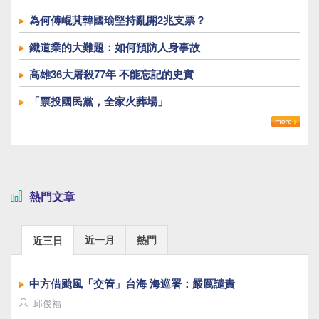
為何傅崐萁韓國瑜堅持亂開2兆支票？
鐵道業的大難題：如何預防人身事故
高雄36大屠殺77年 不能忘記的史實
「票投國民黨，全家火葬場」
熱門文章
近一月
熱門
近三日
中方借颱風「交管」台海 海巡署：嚴厲譴責
邱俊福