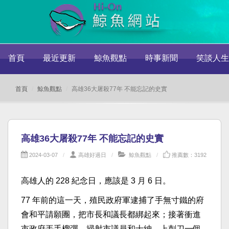
首頁
最近更新
鯨魚觀點
時事新聞
笑談人生
首頁
鯨魚觀點
高雄36大屠殺77年 不能忘記的史實
高雄36大屠殺77年 不能忘記的史實
2024-03-07
高雄好過日
鯨魚觀點
推薦數：3192
高雄人的 228 紀念日，應該是 3 月 6 日。
77 年前的這一天，殖民政府軍逮捕了手無寸鐵的府
會和平請願團，把市長和議長都綁起來；接著衝進
市政府丟手榴彈、掃射市議員和士紳，上刺刀一個