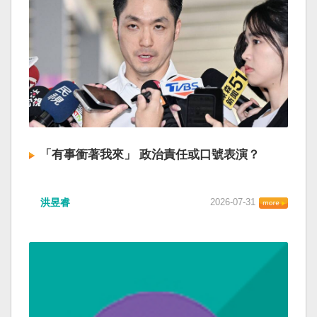
「有事衝著我來」 政治責任或口號表演？
洪昱睿
2026-07-31