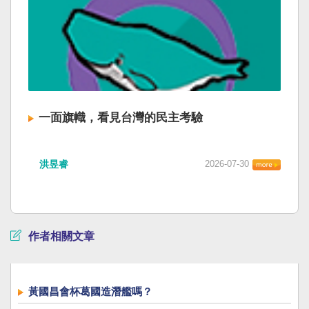
一面旗幟，看見台灣的民主考驗
洪昱睿
2026-07-30
作者相關文章
黃國昌會杯葛國造潛艦嗎？