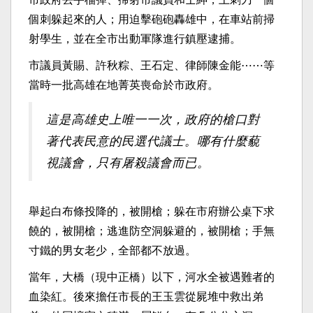
個刺躲起來的人；用迫擊砲砲轟雄中，在車站前掃
射學生，並在全市出動軍隊進行鎮壓逮捕。
市議員黃賜、許秋粽、王石定、律師陳金能⋯⋯等
當時一批高雄在地菁英喪命於市政府。
這是高雄史上唯一一次，政府的槍口對
著代表民意的民選代議士。哪有什麼藐
視議會，只有屠殺議會而已。
舉起白布條投降的，被開槍；躲在市府辦公桌下求
饒的，被開槍；逃進防空洞躲避的，被開槍；手無
寸鐵的男女老少，全部都不放過。
當年，大橋（現中正橋）以下，河水全被遇難者的
血染紅。後來擔任市長的王玉雲從屍堆中救出弟