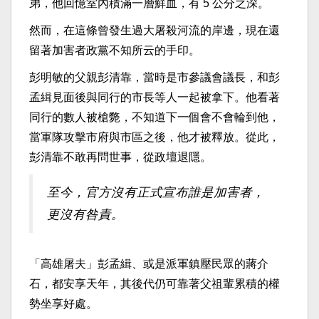
弟，他回憶室內積滿一層鮮血，有 5 公分之深。
然而，在這條曾發生過大屠殺河流的岸邊，現在還
留著加害者政黨不知所云的手印。
彭明敏的父親彭清靠，當時是市參議會議長，和彭
孟緝見面後與同行的市長等人一起被拿下。他看著
同行的數人被槍斃，不知道下一個會不會輪到他，
當軍隊攻擊市府與市區之後，他才被釋放。從此，
彭清靠不敢再問世事，從政壇退隱。
至今，官方沒有正式宣布誰是加害者，
更沒有咎責。
「高雄屠夫」彭孟緝、或是派軍鎮壓民眾的蔣介
石，都安享天年，其後代仍可靠著父祖輩累積的權
勢坐享好處。