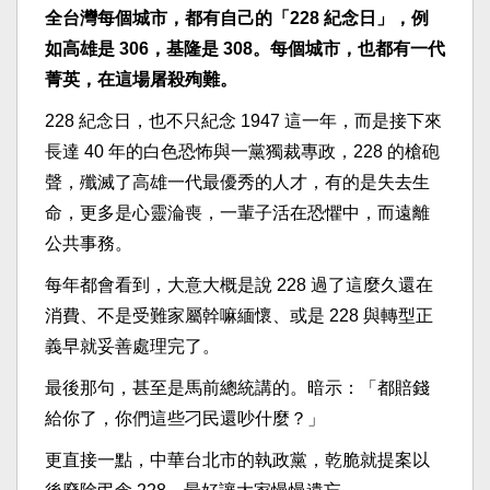
全台灣每個城市，都有自己的「228 紀念日」，例
如高雄是 306，基隆是 308。每個城市，也都有一代
菁英，在這場屠殺殉難。
228 紀念日，也不只紀念 1947 這一年，而是接下來
長達 40 年的白色恐怖與一黨獨裁專政，228 的槍砲
聲，殲滅了高雄一代最優秀的人才，有的是失去生
命，更多是心靈淪喪，一輩子活在恐懼中，而遠離
公共事務。
每年都會看到，大意大概是說 228 過了這麼久還在
消費、不是受難家屬幹嘛緬懷、或是 228 與轉型正
義早就妥善處理完了。
最後那句，甚至是馬前總統講的。暗示：「都賠錢
給你了，你們這些刁民還吵什麼？」
更直接一點，中華台北市的執政黨，乾脆就提案以