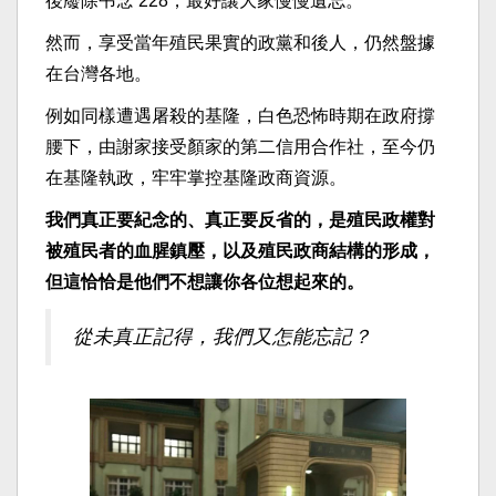
後廢除弔念 228，最好讓大家慢慢遺忘。
然而，享受當年殖民果實的政黨和後人，仍然盤據
在台灣各地。
例如同樣遭遇屠殺的基隆，白色恐怖時期在政府撐
腰下，由謝家接受顏家的第二信用合作社，至今仍
在基隆執政，牢牢掌控基隆政商資源。
我們真正要紀念的、真正要反省的，是殖民政權對
被殖民者的血腥鎮壓，以及殖民政商結構的形成，
但這恰恰是他們不想讓你各位想起來的。
從未真正記得，我們又怎能忘記？