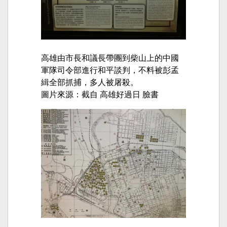
高雄由市長和議長帶團到柴山上的中國
軍隊司令部進行和平談判，不料被彭孟
緝全部抓捕，多人被屠殺。
圖片來源：截自 高雄好過日 臉書