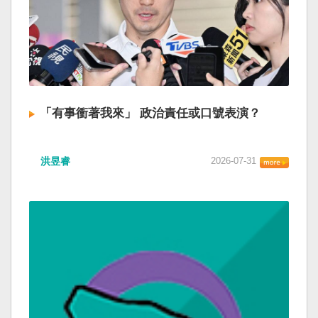
「有事衝著我來」 政治責任或口號表演？
洪昱睿
2026-07-31