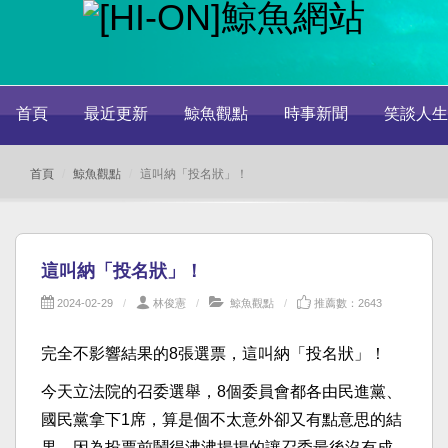
首頁
最近更新
鯨魚觀點
時事新聞
笑談人生
首頁
鯨魚觀點
這叫納「投名狀」！
這叫納「投名狀」！
2024-02-29
林俊憲
鯨魚觀點
推薦數：2643
完全不影響結果的8張選票，這叫納「投名狀」！
今天立法院的召委選舉，8個委員會都各由民進黨、
國民黨拿下1席，算是個不太意外卻又有點意思的結
果，因為投票前鬧得沸沸揚揚的讓召委最後沒有成