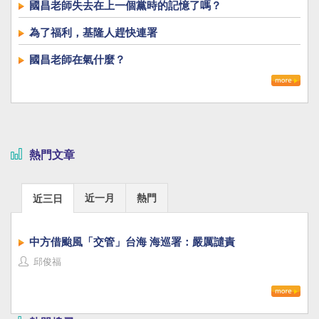
國昌老師失去在上一個黨時的記憶了嗎？
為了福利，基隆人趕快連署
國昌老師在氣什麼？
熱門文章
近一月
熱門
近三日
中方借颱風「交管」台海 海巡署：嚴厲譴責
邱俊福