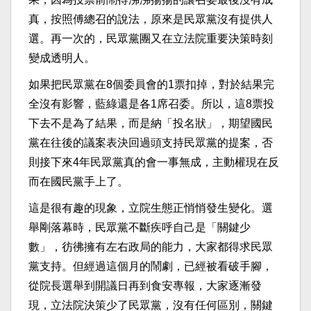
真，按照傅總召的說法，原來是民眾黨沒有提供人
選。再一次的，民眾黨團又在立法院重要決策時刻
變成透明人。
如果把民眾黨在8個委員會的1票扣掉，對於結果完
全沒有影響，藍綠還是各1席召委。所以，這8票投
下去不是為了結果，而是納「投名狀」，期望國民
黨在往後的議案表決回過頭支持民眾黨的提案，否
則接下來4年民眾黨真的會一事無成，主動權現在反
而在國民黨手上了。
這是很有趣的現象，立院生態正悄悄發生變化。選
舉剛落幕時，民眾黨不斷疾呼自己是「關鍵少
數」，彷彿擁有左右政局的能力，大家都得求民眾
黨支持。但經過這個月的鬧劇，已經被看破手腳，
從院長選舉到開議日再到食安專報，大家逐漸發
現，立法院決策少了民眾黨，沒有任何區別，關鍵