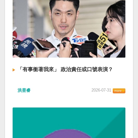
「有事衝著我來」 政治責任或口號表演？
洪昱睿
2026-07-31