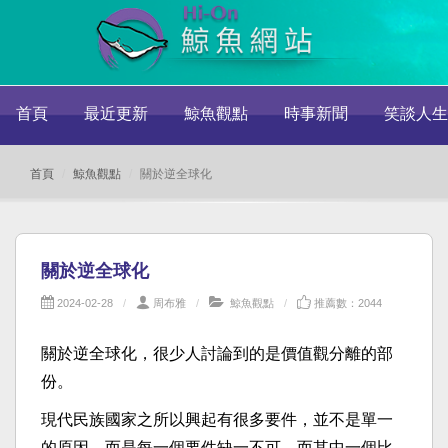
首頁
最近更新
鯨魚觀點
時事新聞
笑談人生
首頁
鯨魚觀點
關於逆全球化
關於逆全球化
2024-02-28
周布雅
鯨魚觀點
推薦數：2044
關於逆全球化，很少人討論到的是價值觀分離的部
份。
現代民族國家之所以興起有很多要件，並不是單一
的原因，而是每一個要件缺一不可，而其中一個比