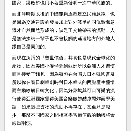
國家，梁啟超也用不著重新發明一次中華民族的。
而北洋時期以後的中國能夠逐漸建立民族意識，也
是因為交通建設的發展加上對外戰爭的同仇敵愾意
識才自然而然形成的，缺乏了交通帶來的流動，人
是無法接納一輩子也不會接觸的遙遠地方的外地人
跟自己是同胞的。
而現在所謂的『普世價值』其實也是現代全球化的
產物，因為美國小麥傾銷到亞洲所以亞洲人才習慣
而且接受了麵包，因為麵包在台灣與日本韓國普及
所以你在看日劇韓劇時對日本韓式的西點產生憧憬
而主動瞭解日韓文化，因為好萊塢與可口可樂的流
行使得亞洲國家覺得美國音樂服飾酷炫屌炸而學美
語，如果這些貨物的流動不再存在，甚至只是減
少，那麼不同國家之間相互學習價值觀的動機將會
嚴重削弱。