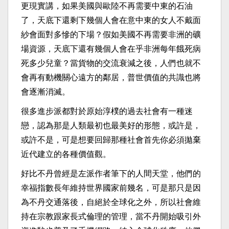
更現實講，如果美國與歐陸不再需要中東的石油
了，天底下還剩下幾個人會在意中東的女人不戴面
紗會面對多慘的下場？假如美國不再需要非洲的礦
場資源，天底下還有幾個人會在乎非洲每年餓死病
死多少兒童？當貨物的交流衰減之後，人們也就不
會再有動機關心遠方的鄰居，普世價值的共識也將
會逐漸消滅。
很多進步派都對於原始淳樸的過去社會有一種迷
戀，認為那是人類最初也最美好的形態，或許是，
或許不是，可是想要回歸那種社會首先你必須拋棄
近代建立的各種價值觀。
好比不丹曾經是左派作者筆下的人間天堂，他們的
幸福指數長年維持世界國家前幾名，可是那只是因
為不丹交通落後，自絕於全球化之外，所以社會維
持在宗教跟家長式倫理的管理，當不丹開始吸引外