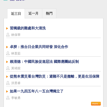
近一月
熱門
近三日
習獨裁的難處和大清洗
林保華
卓揆：推台日企業共同研發 深化合作
林薏茹
賴清德：中國民族促進惡法 國際應團結反制
黃靖媗
從熊本震災看台灣防災：避難不只是撤離，更是生活保障
洪昱睿
如果一九四五年八一五台灣獨立了
李敏勇