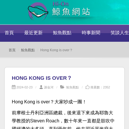
首頁
最近更新
鯨魚觀點
時事新聞
笑談人生
首頁
鯨魚觀點
Hong Kong is over？
HONG KONG IS OVER？
2024-02-23
謝金河
鯨魚觀點
推薦數：2352
Hong Kong is over？大家吵成一團！
前摩根士丹利亞洲區總裁，後來退下來成為耶魯大
學教授的Steven Roach，數十年來一直都是鼓吹中
國經濟的大多頭，直到兩年前，他在習近平政府大