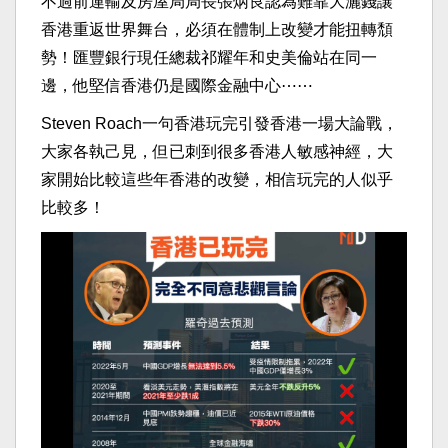
不過前運輸及房屋局局長張炳良認為難靠大灑錢讓
香港重返世界舞台，必須在體制上改變才能扭轉頹
勢！匯豐銀行現任總裁祁耀年和史美倫站在同一
邊，他堅信香港仍是國際金融中心⋯⋯
Steven Roach一句香港玩完引發香港一場大論戰，
大家各執己見，但已刺到很多香港人敏感神經，大
家開始比較這些年香港的改變，相信玩完的人似乎
比較多！