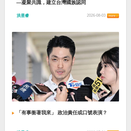
—凝聚共識，建立台灣國族認同
洪昱睿
2026-08-03
「有事衝著我來」 政治責任或口號表演？