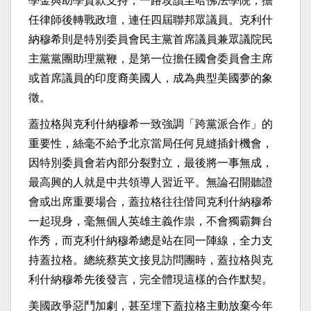
學金與助學貸款支持，一路攻讀至哈佛法學院，擔
任律師後轉戰政壇，連任四屆聯邦眾議員。克利什
納穆希則是特別委員會民主黨首席議員兼眾議院民
主黨黨團助理黨鞭，是第一位擔任國會委員會主席
或首席議員的印度裔美國人，成為典型美國夢的象
徵。
蓋拉格與克利什納穆希一致強調「跨黨派合作」的
重要性，絲毫不給予北京當局任何見縫插針機會，
因特別委員會若內部分裂對立，最後將一事無成，
最高興的人就是中共領導人習近平。無論召開聽證
會或出席重要場合，蓋拉格往往偕同克利什納穆希
一起現身，毫無個人英雄主義作祟，不會獨霸舞台
作秀，而克利什納穆希總是站在同一陣線，全力支
持蓋拉格。總統蔡英文接見訪問團時，蓋拉格與克
利什納穆希先後發言，完全體現這樣的合作默契。
美國政爭惡鬥加劇，甚至埋下蓋拉格主動放棄今年