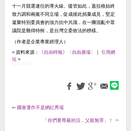
十一月競選連任的導火線。儘管如此，蓋拉格始終
致力調和兩黨不同立場，促成彼此捐棄成見，堅定
凝聚特別委員會的強力抗中共識，在一團混亂中眾
議院是難得特例，是台灣立委效法的榜樣。
（作者是企業專業經理人）
< 資料來源：
《自由時報》〈自由廣場〉
｜
引用網
址
>
⇐ 國會運作不是網紅秀場
「你們要尊嚴的活，父親無罪」！ ⇒