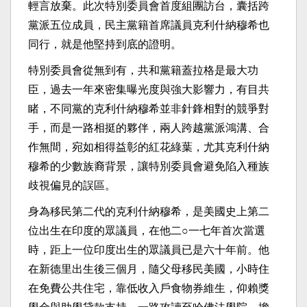
輕言放棄。此次特別委員會首度組團訪台，囊括跨
黨派五位成員，民主黨籍首席議員克利什納穆希也
同行，就是他堅持到底的證明。
特別委員會從無到有，共和黨籍蓋拉格是最大功
臣，過去一年來密集曝光度與強大影響力，有目共
睹，不同黨的克利什納穆希並非針鋒相對的競爭對
手，而是一路相挺的夥伴，兩人跨越黨派鴻溝、合
作無間，宛如相得益彰的紅花綠葉，尤其克利什納
穆希的少數族裔背景，讓特別委員會避免陷入種族
歧視偏見的誤區。
身為移民第二代的克利什納穆希，是美國史上第二
位出生在印度的眾議員，在他二○一七年首次當選
時，距上一位印度出生的眾議員已是六十年前。他
在新德里出生後三個月，隨父母移民美國，小時住
在免費公共住宅，靠低收入戶食物券維生，仰賴獎