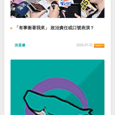
「有事衝著我來」 政治責任或口號表演？
洪昱睿
2026-07-31