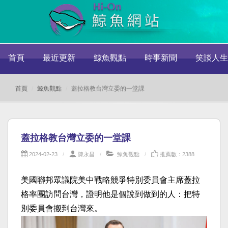
首頁
最近更新
鯨魚觀點
時事新聞
笑談人生
首頁
鯨魚觀點
蓋拉格教台灣立委的一堂課
蓋拉格教台灣立委的一堂課
2024-02-23
陳永昌
鯨魚觀點
推薦數：2388
美國聯邦眾議院美中戰略競爭特別委員會主席蓋拉
格率團訪問台灣，證明他是個說到做到的人：把特
別委員會搬到台灣來。