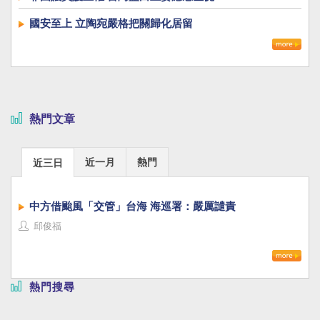
國安至上 立陶宛嚴格把關歸化居留
熱門文章
近一月
熱門
近三日
中方借颱風「交管」台海 海巡署：嚴厲譴責
邱俊福
熱門搜尋