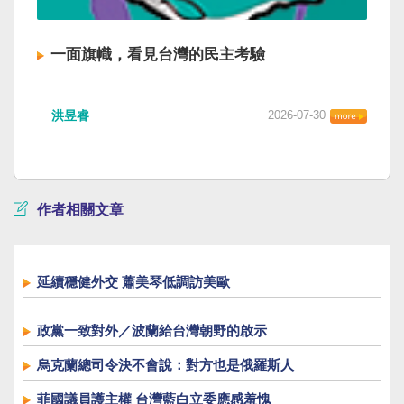
一面旗幟，看見台灣的民主考驗
洪昱睿
2026-07-30
作者相關文章
延續穩健外交 蕭美琴低調訪美歐
政黨一致對外／波蘭給台灣朝野的啟示
烏克蘭總司令決不會說：對方也是俄羅斯人
菲國議員護主權 台灣藍白立委應感羞愧