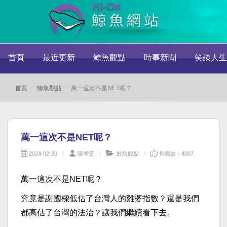
首頁
最近更新
鯨魚觀點
時事新聞
笑談人生
首頁
鯨魚觀點
萬一這次不是NET呢？
萬一這次不是NET呢？
2024-02-20
陳增芝
鯨魚觀點
推薦數：4007
萬一這次不是NET呢？
究竟是謝國樑低估了台灣人的雞婆指數？還是我們
都高估了台灣的法治？讓我們繼續看下去。