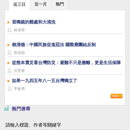
近一月
熱門
近三日
習獨裁的難處和大清洗
林保華
賴清德：中國民族促進惡法 國際應團結反制
黃靖媗
從熊本震災看台灣防災：避難不只是撤離，更是生活保障
洪昱睿
如果一九四五年八一五台灣獨立了
李敏勇
熱門搜尋
請輸入標題、作者等關鍵字