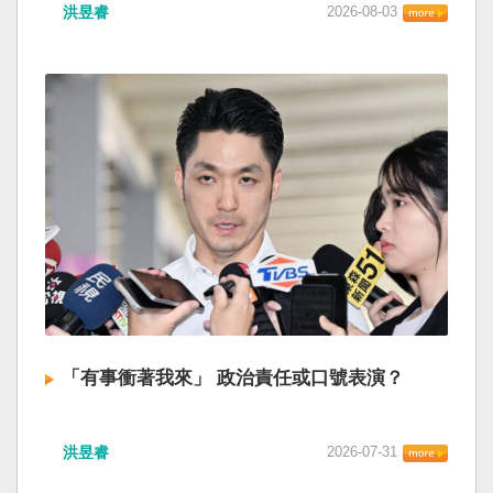
洪昱睿
2026-08-03
「有事衝著我來」 政治責任或口號表演？
洪昱睿
2026-07-31