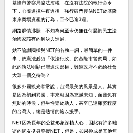
基隆市警察局違法濫權，在沒有法院的執行命令
下，心虛選擇午夜過後，強行破門侵佔NET於基隆
東岸商場資產的行為，至今已逾3週。
網路群情沸騰，不知為何至今仍無任何屬於民主法
治國家該有的解決與進展。
姑不論謝國樑與NET的各執一詞，最簡單的一件
事，依憲法必須「依法行政」的基隆市警察局，如
此的執法明顯已屬違法濫權，難道政府不必給社會
大眾一個交待嗎？
很多外國觀光客常說，台灣最美的風景是人。其實
是因為初到異國，本來就因為充滿未知，而難免有
無助的時候，但生性樂於助人，甚至已達雞婆程度
的台灣人，總是熱情的施以援手。
NET因為長年的公益形象深植人心，因此有許多雞
婆的網友挺身聲援NET，但是，如果換成是其他無