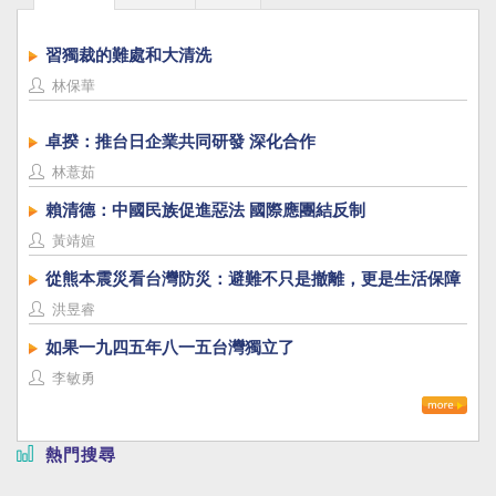
習獨裁的難處和大清洗
林保華
卓揆：推台日企業共同研發 深化合作
林薏茹
賴清德：中國民族促進惡法 國際應團結反制
黃靖媗
從熊本震災看台灣防災：避難不只是撤離，更是生活保障
洪昱睿
如果一九四五年八一五台灣獨立了
李敏勇
熱門搜尋