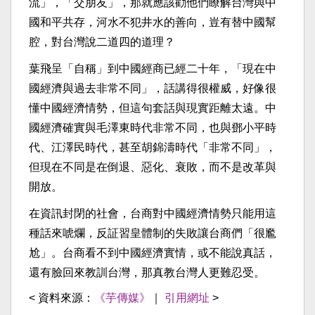
流」，「交朋友」，那就應該勸他們瞭解台灣與中
國和平共存，河水不犯井水的善向，豈有替中國幫
腔，對台灣說二道四的道理？
葉飛呈「自稱」到中國經商已經二十年，「現在中
國經濟與過去非常不同」，話講得很權威，好像很
懂中國經濟情勢，但這句套話與現實距離太遠。中
國經濟確實與毛澤東時代非常不同，也與鄧小平時
代、江澤民時代，甚至胡錦濤時代「非常不同」，
但現在不同是在倒退、惡化、衰敗，而不是改革與
開放。
在資訊封閉的社會，台商對中國經濟情勢只能用這
種話來唬爛，反証習皇體制的失敗讓台商們「很尷
尬」。台商看不到中國經濟實情，或不能說真話，
還有臉回來教訓台灣，那真教台灣人更難忍受。
< 資料來源：
《芋傳媒》
｜
引用網址
>