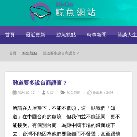
首頁
最近更新
鯨魚觀點
時事新聞
笑談人生
首頁
鯨魚觀點
難道要多說台商語言？
難道要多說台商語言？
2024-02-17
沈潔
鯨魚觀點
推薦數：3498
所謂在人屋簷下，不能不低頭，這一點我們「知
道」在中國台商的處境，但我們並不能認同，更不
能接受。有個別台商，為賺中國市場的錢而跪下
去，台灣不能因為他們要賺錢而不發聲，甚至跟他