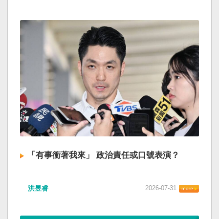
「有事衝著我來」 政治責任或口號表演？
洪昱睿
2026-07-31