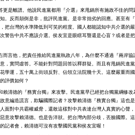
回答更是離譜。他說民進黨都用『介選』來甩鍋所有施政不佳的問
知。反而顛倒是非，批評民進黨。是非常拙劣的回應。甚至有『
，把台灣的水準降低到可笑的程度。國人都能認知中共介選的嚴
次警告中共不應該介選。侯友宜是眼瞎耳聾還是心盲？或者是把
左右而言他，把責任推給民進黨執政八年，為什麼不通過『兩岸協
意，實問虛答。不能針對問題回答以釋群疑。而且有甩鍋民進黨
花學運，五十萬上街頭反對、佔領立法院幾十天。這麼嚴重而國
的評價如何？
，和賴清德的『務實台獨』來攻擊。民進黨早已經把台獨黨綱修改
故意編造謊言，欺騙國際記者？攻擊賴清德『務實台獨』這也是
人面對中共霸權威脅，還敢這樣對中共表達台灣人真實的心聲，
惡意攻擊賴清德。也是告洋狀。把台灣內部分歧，丟臉國際。這
的記者會，賴清德可沒有攻擊國民黨和侯友宜喔！