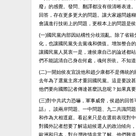
廢』的感覺。發問、翻譯都沒有很清晰表達。
回答，存在更多更大的問題。讓大家越問越糊
會議進行技術上的問題，更根本上的問題是侯
(一)國民黨內部因結構性分歧混亂。除了省
化，也讓國民黨失去黨魂和價值。增加整合的
讓國民黨人莫衷一是，連侯康自己的論述都站
們不能認清自己身在何處，魂何所依。不知道
(二)一開始侯友宜說他和趙少康都不是傳統
去年為了選黨主席才重回國民黨。這是要說甚
他們要向國際記者傳達甚麼訊息呢？如果真要
(三)對中共武力恐嚇，軍事威脅，侯趙的回
話』。談兩岸問題、一中問題、九二共識問題
和作為大相逕庭。看起來只是在選前表現對中
對國外記者想要了解這組候選人的政治傾向，
歐洲和日本，對台灣政情非常了解。他們難道