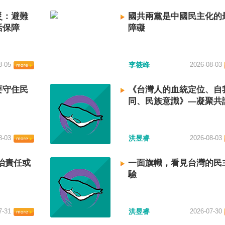
災：避難
國共兩黨是中國民主化的
活保障
障礙
8-05
李筱峰
2026-08-03
要守住民
《台灣人的血統定位、自
同、民族意識》—凝聚共
建立台灣國族認同
8-03
洪昱睿
2026-08-03
治責任或
一面旗幟，看見台灣的民
驗
7-31
洪昱睿
2026-07-30