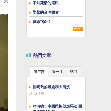
一天
不知死活的選民
變態的台灣國會
莫非宿命？
熱門文章
近一月
熱門
近三日
習獨裁的難處和大清洗
林保華
賴清德：中國民族促進惡法 國