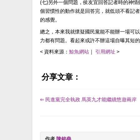
(七)另外一個問題，侯友宜回答記者時的神
個習慣性的動作就是回答完，就低頭不看記者
的感覺。
總之，本來我就懷疑國民黨能不能辦一場可以
力都有問題。看起來或許不辦這場自曝其短的
< 資料來源：
鯨魚網站
｜
引用網址
>
分享文章：
⇐ 民進黨完全執政 馬英九才能繼續悠遊兩岸
作者
陳銘堯