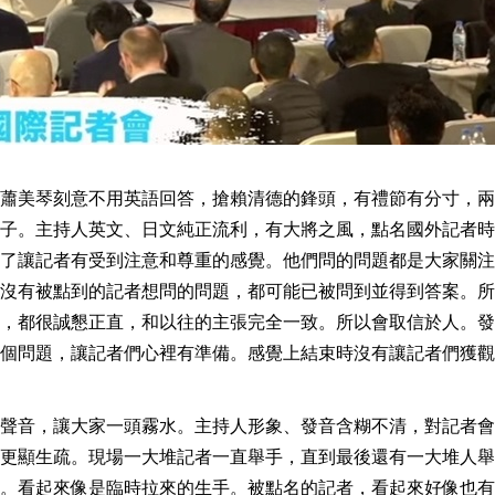
蕭美琴刻意不用英語回答，搶賴清德的鋒頭，有禮節有分寸，兩
子。主持人英文、日文純正流利，有大將之風，點名國外記者時
了讓記者有受到注意和尊重的感覺。他們問的問題都是大家關注
沒有被點到的記者想問的問題，都可能已被問到並得到答案。所
，都很誠懇正直，和以往的主張完全一致。所以會取信於人。發
個問題，讓記者們心裡有準備。感覺上結束時沒有讓記者們獲觀
聲音，讓大家一頭霧水。主持人形象、發音含糊不清，對記者會
更顯生疏。現場一大堆記者一直舉手，直到最後還有一大堆人舉
。看起來像是臨時拉來的生手。被點名的記者，看起來好像也有