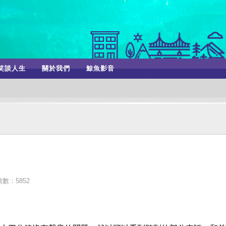
笑談人生
關於我們
鯨魚影音
數：5852