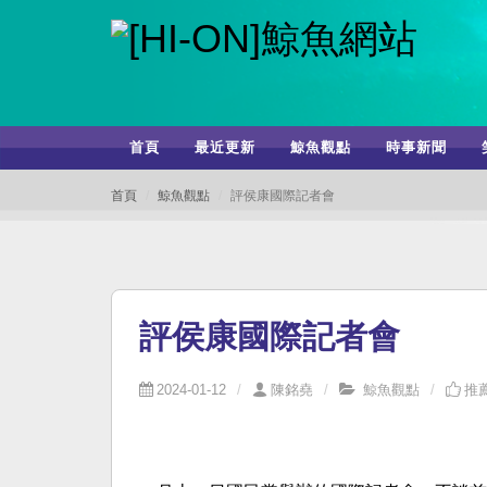
首頁
最近更新
鯨魚觀點
時事新聞
首頁
鯨魚觀點
評侯康國際記者會
評侯康國際記者會
2024-01-12
陳銘堯
鯨魚觀點
推薦