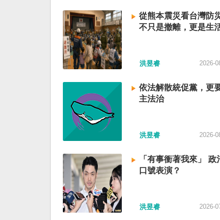
從熊本震災看台灣防
不只是撤離，更是生
洪昱睿
2026-0
依法解散統促黨，更
主法治
洪昱睿
2026-0
「有事衝著我來」 政
口號表演？
洪昱睿
2026-0