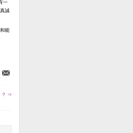
有一
真誠
和能
？ ⇒