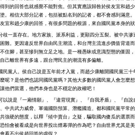
得到的回答也就感覺不能對焦。但其實應該歸咎於侯友宜和趙少
塗。相信大部分記者，包括被點名到的記者，都不會感到滿意。
友宜和趙少康的回答，有很多問題的根源，來自國民黨本身的狀
籍分歧一直存在。地方家族、派系利益，更顯四分五裂。被中共滲
困難。更因違反世界自由民主潮流，和台灣主流進步價值背道而
不住腳，甚至慘到無立足之地。是一種愚昧或意識型態的僵固，
自己離世界有多遠，跟台灣民主的潮流有多偏離。
的國民黨人。侯自己說是五年前才入黨，而趙少康離開國民黨三十
麼呢？是他們也認同國民黨嗎？其他大多數的國民黨人會怎麼想
讓他們當選，他們本身也是不穩定的政權吧！
答可以說是『一廂情願』、『違背現實』、『自我矛盾』、『自說
、中共武力威脅、軍備國防預算、潛艦國造、都和國民黨平常的
共強硬的態度，以釋『傾中賣台』之疑，騙取國內傻瓜的選票而
恐怕會被看成是向世界投出煙幕彈的作為吧？自由世界尤其是美
會看不出侯趙回答的虛假？