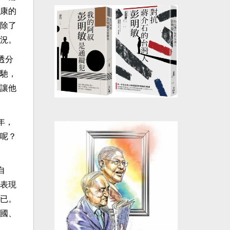
康的
除了
況。
透分
馳，
讓他
年，
呢？
自
表現
已。
國、