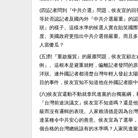
(四)記者問到『中共介選』問題，侯友宜的
等於否認記者及國內外『中共介選嚴重』的認
狀』的樣子。這樣水準的候選人實在貽笑國際
度。美國政府更指出中共介選很嚴重。而且多
人當傻瓜？
(五)對『重啟服貿』的嚴肅問題，侯友宜顧
例』。這根本是避重就輕，偏離記者發問的原
洋狀。連外國記者都清楚台灣年輕人發起太陽
目的事件，侯友宜知不知道他在外國記者眼中
(六)侯友宜還動不動就拿民進黨的台獨黨綱
『台灣前途決議文』侯友宜不知道嗎？還是他
級而沒有邏輯的表現。人家賴清德是因為台灣
達某種令中共安心的善意。侯友宜為了選舉，
個合格的台灣總統該有的水準嗎？人家民進黨