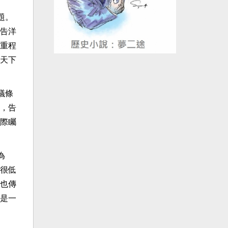
題。
告洋
重程
天下
議條
，告
際矚
為
很低
也傳
是一