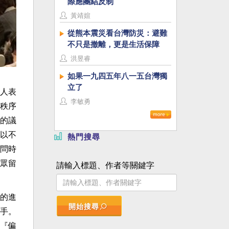
際應團結反制
黃靖媗
從熊本震災看台灣防災：避難
不只是撤離，更是生活保障
洪昱睿
如果一九四五年八一五台灣獨
立了
人表
李敏勇
秩序
的議
以不
熱門搜尋
問時
眾留
請輸入標題、作者等關鍵字
的進
開始搜尋
手。
『偏