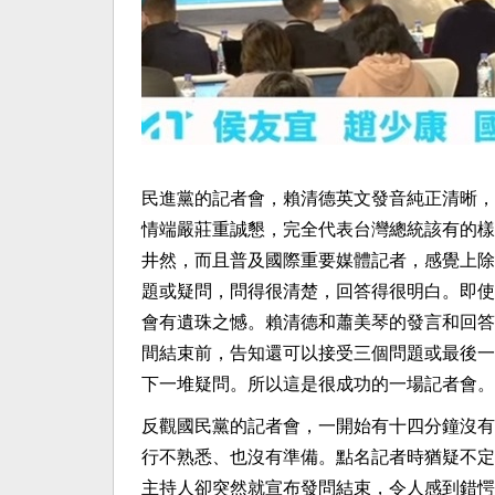
民進黨的記者會，賴清德英文發音純正清晰，
情端嚴莊重誠懇，完全代表台灣總統該有的樣
井然，而且普及國際重要媒體記者，感覺上除
題或疑問，問得很清楚，回答得很明白。即使
會有遺珠之憾。賴清德和蕭美琴的發言和回答
間結束前，告知還可以接受三個問題或最後一
下一堆疑問。所以這是很成功的一場記者會。
反觀國民黨的記者會，一開始有十四分鐘沒有
行不熟悉、也沒有準備。點名記者時猶疑不定
主持人卻突然就宣布發問結束，令人感到錯愕