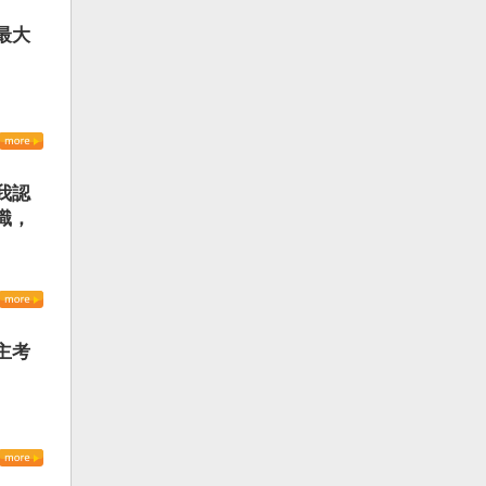
最大
我認
識，
主考