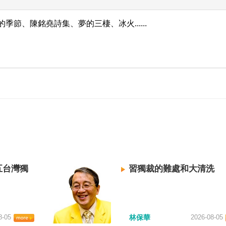
季節、陳銘堯詩集、夢的三棲、冰火......
五台灣獨
習獨裁的難處和大清洗
8-05
林保華
2026-08-05