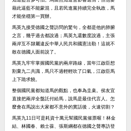
藉此逼藍不能蒙混，且若民進黨持續完全執政，馬
才能坐穩第一買辦。
馬英九接受德國之聲訪問的驚句，全都是他的肺腑
之言，幾乎過去都說過；馬英九還數度說過，主張
兩岸互不隸屬違反中華人民共和國憲法勒！這就不
敢在德國人面前說了。
馬英九牢牢掌握國民黨的兩岸路線，當年江啟臣想
割棄九二共識，馬只不過輕輕吹了口氣，江啟臣馬
上下跪求饒。
整個國民黨都知道馬的觀點，也奉為圭臬。侯友宜
直接把兩岸全盤託付給馬，說馬是最佳代言人。怎
麼會在馬說出大家都不意外的實話後，火速切割？
馬英九11日可是耗資十萬元幫國民黨催票喔！林金
結、林國春、賴士葆、張斯綱都在德國之聲專訪登