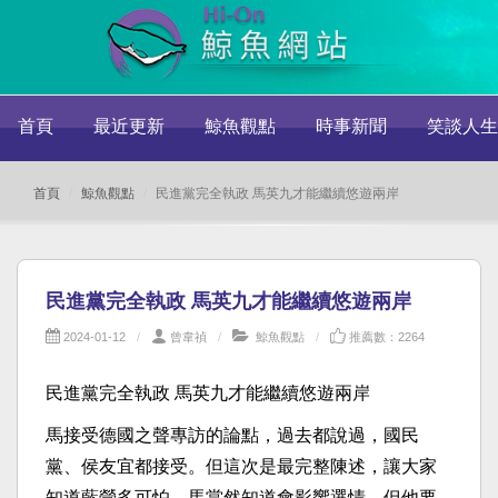
首頁
最近更新
鯨魚觀點
時事新聞
笑談人生
首頁
鯨魚觀點
民進黨完全執政 馬英九才能繼續悠遊兩岸
民進黨完全執政 馬英九才能繼續悠遊兩岸
2024-01-12
曾韋禎
鯨魚觀點
推薦數：2264
民進黨完全執政 馬英九才能繼續悠遊兩岸
馬接受德國之聲專訪的論點，過去都說過，國民
黨、侯友宜都接受。但這次是最完整陳述，讓大家
知道藍營多可怕。馬當然知道會影響選情，但他要