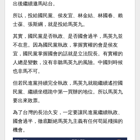
出後繼續邀馬站台。
所以，投給國民黨、侯友宜、林金結、林國春、賴
士葆、張斯綱，就是投給馬英九。
其實，國民黨是否執政、是否國會過半，馬英九並
不在意。因為國民黨執政，掌握實權的會是侯友
宜，國民黨掌握國會的話就是立法院長。有實權的
人總是變數，沒有非聽馬英九的風險。中國到時候
也非馬不可。
但若民進黨持續完全執政，馬英九就能繼續遙控國
民黨、繼續坐穩跪中第一買辦的地位。所以馬英九
要出來敗票。
為了台灣的長治久安，一定要讓民進黨繼續執政、
國會過半，徹底斷絕馬英九主義有任何苟延殘揣的
機會。