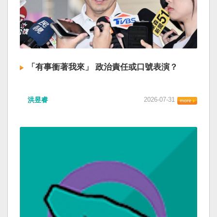
「有事衝著我來」 政治責任或口號表演？
洪昱睿
2026-07-31