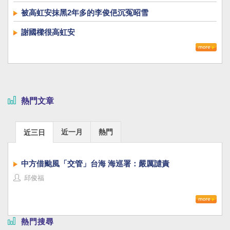
被高虹安抹黑2年多的李俊俋沉冤昭雪
謝國樑很高虹安
熱門文章
近一月
熱門
近三日
中方借颱風「交管」台海 海巡署：嚴厲譴責
邱俊福
熱門搜尋