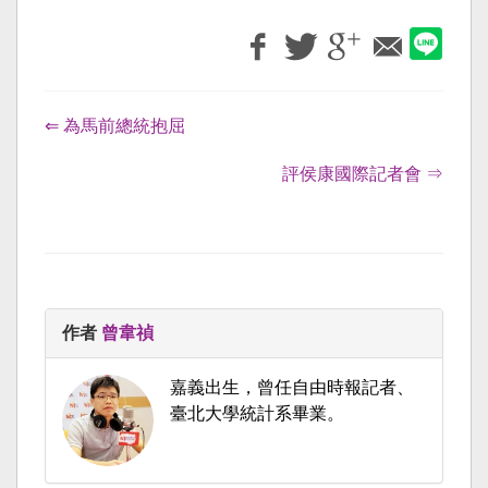
⇐ 為馬前總統抱屈
評侯康國際記者會 ⇒
作者
曾韋禎
嘉義出生，曾任自由時報記者、
臺北大學統計系畢業。