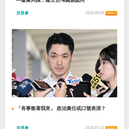
—凝聚共識，建立台灣國族認同
洪昱睿
2026-08-03
「有事衝著我來」 政治責任或口號表演？
洪昱睿
2026-07-31