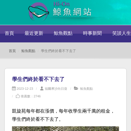
首頁
最近更新
鯨魚觀點
時事新聞
笑談人生
首頁
鯨魚觀點
學生們終於看不下去了
學生們終於看不下去了
2023-12-23
福爾摩沙向日葵
鯨魚觀點
推薦數：2746
凱旋苑每年都在漲價，每年收學生兩千萬的租金，
學生們終於看不下去了。