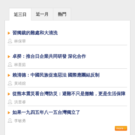
近一月
熱門
近三日
習獨裁的難處和大清洗
林保華
卓揆：推台日企業共同研發 深化合作
林薏茹
賴清德：中國民族促進惡法 國際應團結反制
黃靖媗
從熊本震災看台灣防災：避難不只是撤離，更是生活保障
洪昱睿
如果一九四五年八一五台灣獨立了
李敏勇