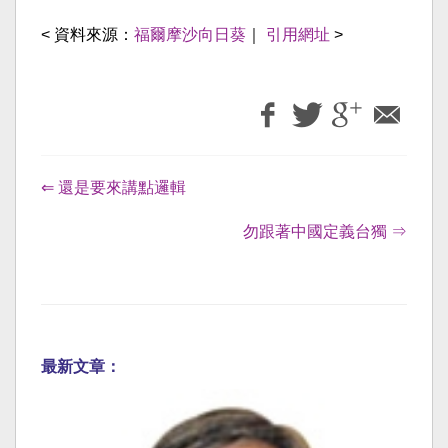
< 資料來源：
福爾摩沙向日葵
｜
引用網址
>
⇐ 還是要來講點邏輯
勿跟著中國定義台獨 ⇒
最新文章：