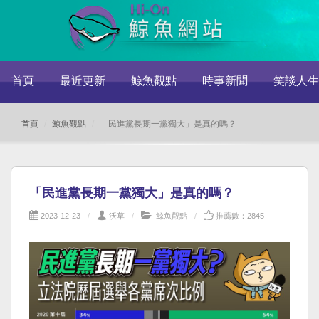
首頁
最近更新
鯨魚觀點
時事新聞
笑談人生
首頁
鯨魚觀點
「民進黨長期一黨獨大」是真的嗎？
「民進黨長期一黨獨大」是真的嗎？
2023-12-23
沃草
鯨魚觀點
推薦數：2845