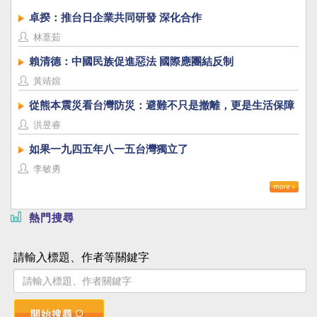
卓揆：推台日企業共同研發 深化合作
林薏茹
賴清德：中國民族促進惡法 國際應團結反制
黃靖媗
從熊本震災看台灣防災：避難不只是撤離，更是生活保障
洪昱睿
如果一九四五年八一五台灣獨立了
李敏勇
熱門搜尋
請輸入標題、作者等關鍵字
開始搜尋