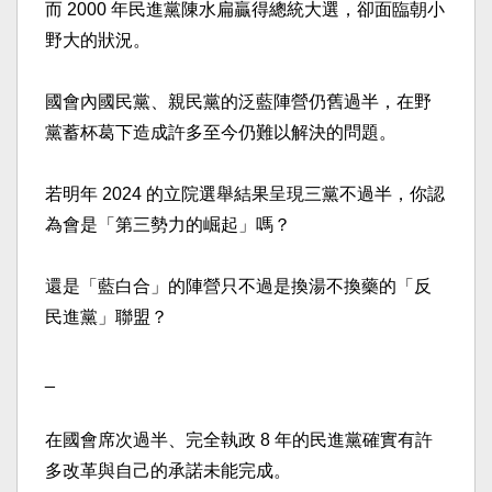
而 2000 年民進黨陳水扁贏得總統大選，卻面臨朝小
野大的狀況。
國會內國民黨、親民黨的泛藍陣營仍舊過半，在野
黨蓄杯葛下造成許多至今仍難以解決的問題。
若明年 2024 的立院選舉結果呈現三黨不過半，你認
為會是「第三勢力的崛起」嗎？
還是「藍白合」的陣營只不過是換湯不換藥的「反
民進黨」聯盟？
_
在國會席次過半、完全執政 8 年的民進黨確實有許
多改革與自己的承諾未能完成。