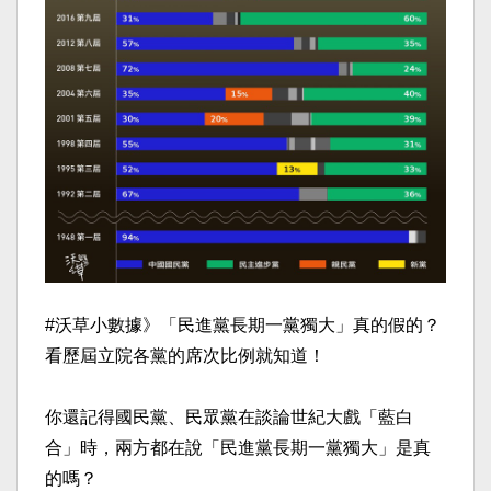
#沃草小數據》「民進黨長期一黨獨大」真的假的？
看歷屆立院各黨的席次比例就知道！
你還記得國民黨、民眾黨在談論世紀大戲「藍白
合」時，兩方都在說「民進黨長期一黨獨大」是真
的嗎？