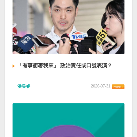
「有事衝著我來」 政治責任或口號表演？
洪昱睿
2026-07-31