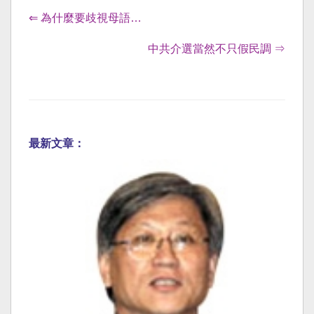
⇐ 為什麼要歧視母語…
中共介選當然不只假民調 ⇒
最新文章：