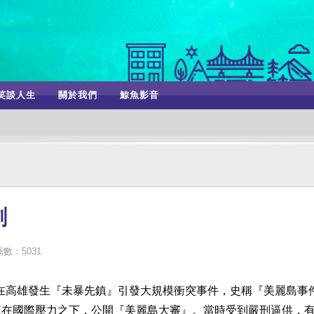
笑談人生
關於我們
鯨魚影音
劇
數：5031
天，在高雄發生『未暴先鎮』引發大規模衝突事件，史稱『美麗島事
來在國際壓力之下，公開『美麗島大審』。當時受到嚴刑逼供，