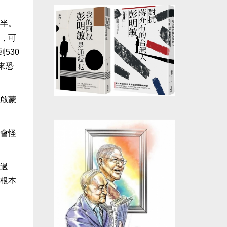
半。
，可
530
來恐
啟蒙
會怪
過
根本