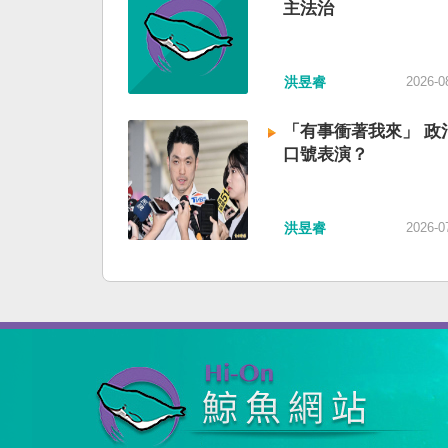
主法治
洪昱睿
2026-0
「有事衝著我來」 政
口號表演？
洪昱睿
2026-0