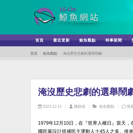
首頁
最近更新
鯨魚觀點
時事新聞
首頁
鯨魚觀點
淹沒歷史悲劇的選舉鬧劇
淹沒歷史悲劇的選舉鬧
2023-12-11
陳銘堯
鯨魚觀點
推薦
1979年12月10日，在『世界人權日』當
國民黨設計抓捕民主運動人士45人之多。後