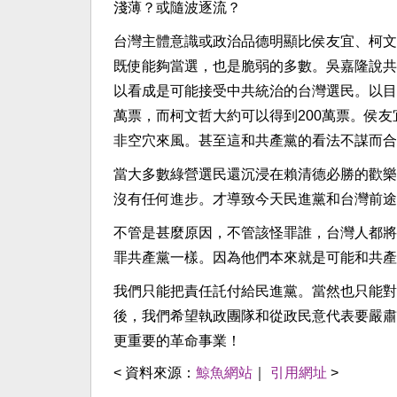
淺薄？或隨波逐流？
台灣主體意識或政治品德明顯比侯友宜、柯文
既使能夠當選，也是脆弱的多數。吳嘉隆說共
以看成是可能接受中共統治的台灣選民。以目前
萬票，而柯文哲大約可以得到200萬票。侯
非空穴來風。甚至這和共產黨的看法不謀而合
當大多數綠營選民還沉浸在賴清德必勝的歡樂
沒有任何進步。才導致今天民進黨和台灣前途
不管是甚麼原因，不管該怪罪誰，台灣人都將
罪共產黨一樣。因為他們本來就是可能和共產
我們只能把責任託付給民進黨。當然也只能對
後，我們希望執政團隊和從政民意代表要嚴肅
更重要的革命事業！
< 資料來源：
鯨魚網站
｜
引用網址
>