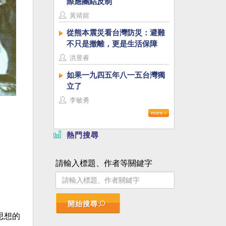
際應團結反制
黃靖媗
從熊本震災看台灣防災：避難
不只是撤離，更是生活保障
洪昱睿
如果一九四五年八一五台灣獨
立了
李敏勇
熱門搜尋
請輸入標題、作者等關鍵字
開始搜尋
思想的