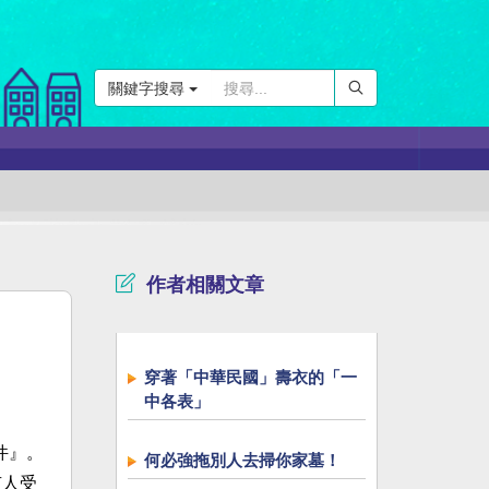
關鍵字搜尋
作者相關文章
穿著「中華民國」壽衣的「一
中各表」
件』。
何必強拖別人去掃你家墓！
有人受