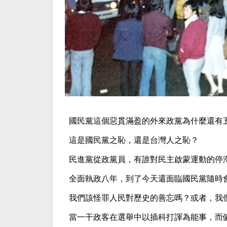
國民黨這個惡貫滿盈的外來政黨為什麼還有
這是國民黨之恥，還是台灣人之恥？
民進黨從政黨員，有誰對民主啟蒙運動的停
全面執政八年，到了今天還面臨國民黨隨時
我們該怪罪人民對歷史的善忘嗎？或者，我
當一干政客在選舉中以插科打諢為能事，而