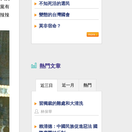
不知死活的選民
黨有
變態的台灣國會
辣辣
莫非宿命？
熱門文章
近一月
熱門
近三日
習獨裁的難處和大清洗
林保華
賴清德：中國民族促進惡法 國