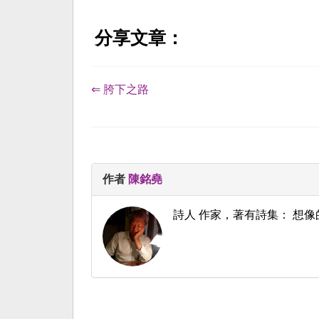
分享文章：
⇐ 胯下之路
作者
陳銘堯
詩人 作家，著有詩集： 想像的