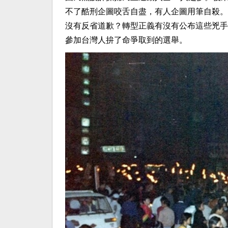
不了酷刑企圖咬舌自盡，有人企圖用筆自殺。
沒有反省道歉？轉型正義有沒有公布這些兇手
參加台灣人拚了命爭取到的選舉。