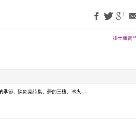
掛土雞賣鬥
季節、陳銘堯詩集、夢的三棲、冰火......