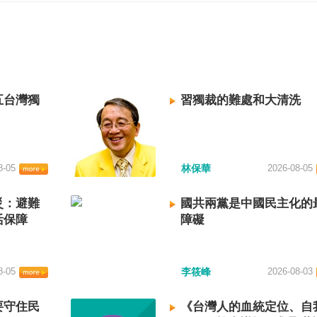
五台灣獨
習獨裁的難處和大清洗
8-05
林保華
2026-08-05
災：避難
國共兩黨是中國民主化的
活保障
障礙
8-05
李筱峰
2026-08-03
要守住民
《台灣人的血統定位、自