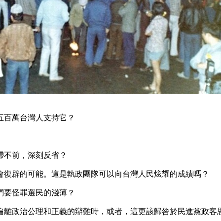
五百萬台灣人支持它？
滯不前，深刻反省？
會復辟的可能。這是執政團隊可以向台灣人民炫耀的成績嗎？
們要怪罪選民的淺薄？
偏離政治公理和正義的辯難時，或者，這更該歸咎於民進黨政客