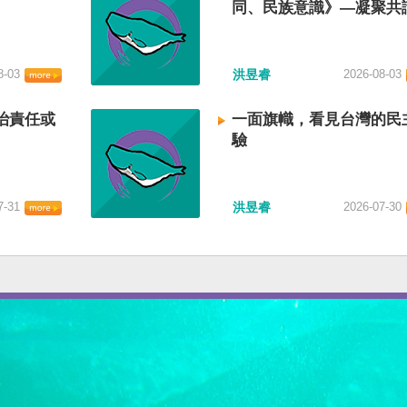
同、民族意識》—凝聚共
建立台灣國族認同
8-03
洪昱睿
2026-08-03
治責任或
一面旗幟，看見台灣的民
驗
7-31
洪昱睿
2026-07-30