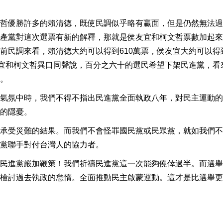
哲優勝許多的賴清德，既使民調似乎略有贏面，但是仍然無法過
產黨對這次選票有新的解釋，那就是侯友宜和柯文哲票數加起來
民調來看，賴清德大約可以得到610萬票，侯友宜大約可以得到
友宜和柯文哲異口同聲說，百分之六十的選民希望下架民進黨，看
。
氣氛中時，我們不得不指出民進黨全面執政八年，對民主運動的
的隱憂。
承受災難的結果。而我們不會怪罪國民黨或民眾黨，就如我們不
黨聯手對付台灣人的協力者。
民進黨嚴加鞭策！我們祈禱民進黨這一次能夠僥倖過半。而選舉
檢討過去執政的怠惰。全面推動民主啟蒙運動。這才是比選舉更