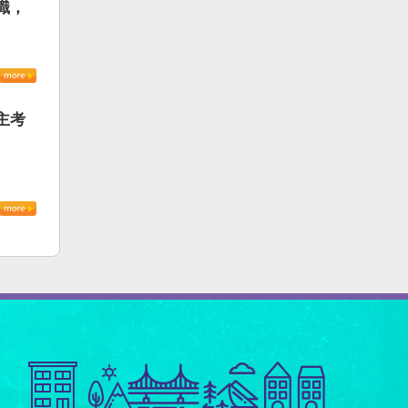
識，
主考