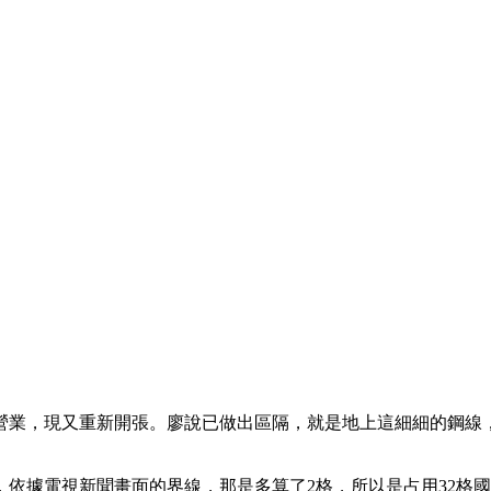
束營業，現又重新開張。廖說已做出區隔，就是地上這細細的鋼線
，依據電視新聞畫面的界線，那是多算了2格，所以是占用32格