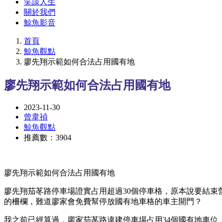
笑談人生
關於我們
鯨魚影音
首頁
鯨魚觀點
廖先翔示範如何合法占用國有地
廖先翔示範如何合法占用國有地
2023-11-30
曾韋禎
鯨魚觀點
推薦數：3904
廖先翔示範如何合法占用國有地
廖先翔茄苳路停車場證實占用超過30個停車格，原本說要結
的柵欄，難道廖家會免費幫停放國有地車格的車主開門？
我之前已經算過，廖家茄苳路違建停車場占用34個國有地車位