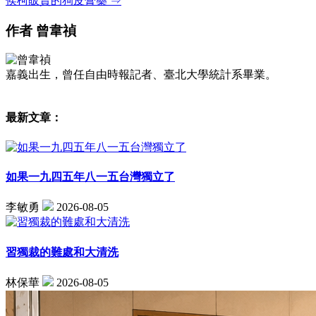
侯柯販賣的狗皮膏藥 ⇒
作者
曾韋禎
嘉義出生，曾任自由時報記者、臺北大學統計系畢業。
最新文章：
如果一九四五年八一五台灣獨立了
李敏勇
2026-08-05
習獨裁的難處和大清洗
林保華
2026-08-05