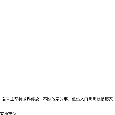
，若車主堅持越界停放，不關他家的事。但出入口明明就是廖家
國有地車位。