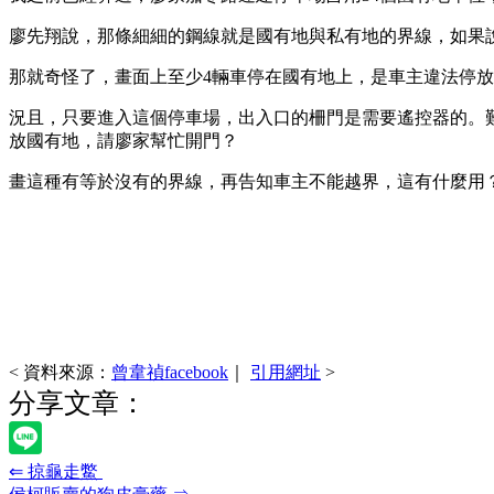
廖先翔說，那條細細的鋼線就是國有地與私有地的界線，如果
那就奇怪了，畫面上至少4輛車停在國有地上，是車主違法停
況且，只要進入這個停車場，出入口的柵門是需要遙控器的。
放國有地，請廖家幫忙開門？
畫這種有等於沒有的界線，再告知車主不能越界，這有什麼用
< 資料來源：
曾韋禎facebook
｜
引用網址
>
分享文章：
⇐ 掠龜走鱉