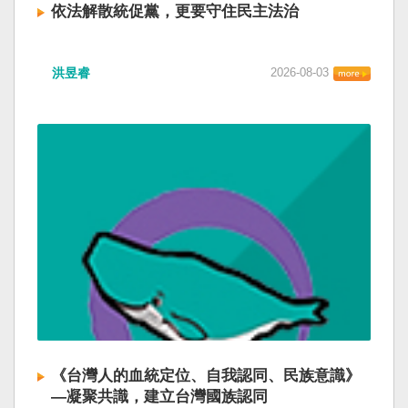
依法解散統促黨，更要守住民主法治
洪昱睿
2026-08-03
《台灣人的血統定位、自我認同、民族意識》
—凝聚共識，建立台灣國族認同