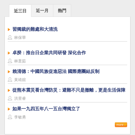
近一月
熱門
近三日
習獨裁的難處和大清洗
林保華
卓揆：推台日企業共同研發 深化合作
林薏茹
賴清德：中國民族促進惡法 國際應團結反制
黃靖媗
從熊本震災看台灣防災：避難不只是撤離，更是生活保障
洪昱睿
如果一九四五年八一五台灣獨立了
李敏勇