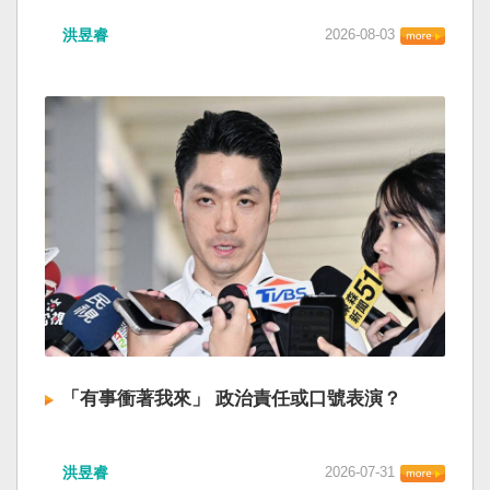
洪昱睿
2026-08-03
「有事衝著我來」 政治責任或口號表演？
洪昱睿
2026-07-31