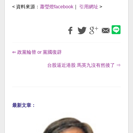
< 資料來源：
蕭瑩燈facebook
｜
引用網址
>
⇐ 政黨輪替 or 黨國復辟
台股逼近港股 馬英九沒有然後了 ⇒
最新文章：