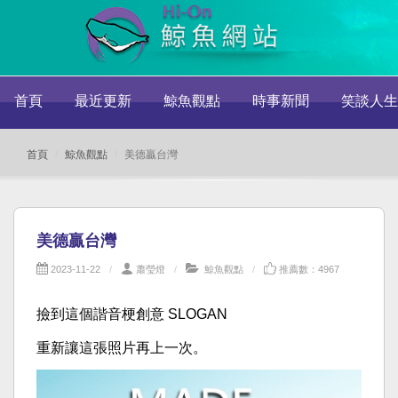
首頁
最近更新
鯨魚觀點
時事新聞
笑談人生
首頁
鯨魚觀點
美德贏台灣
美德贏台灣
2023-11-22
蕭瑩燈
鯨魚觀點
推薦數：4967
撿到這個諧音梗創意 SLOGAN
重新讓這張照片再上一次。