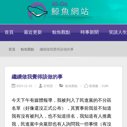
首頁
最近更新
鯨魚觀點
時事新聞
笑談人生
首頁
鯨魚觀點
繼續做我覺得該做的事
繼續做我覺得該做的事
2023-11-15
石明謹
鯨魚觀點
推薦數：2188
今天下午有媒體報導，我被列入了民進黨的不分區
名單（好像還沒正式公布），其實事前我並不知道
我有沒有被列入，也不知道排名，我知道有人推薦
我，民進黨中央黨部也有人詢問我一些事情（有沒