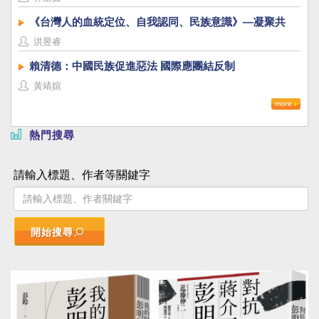
《台灣人的血統定位、自我認同、民族意識》—凝聚共
識，建立台灣國族認同
洪昱睿
賴清德：中國民族促進惡法 國際應團結反制
黃靖媗
熱門搜尋
請輸入標題、作者等關鍵字
開始搜尋