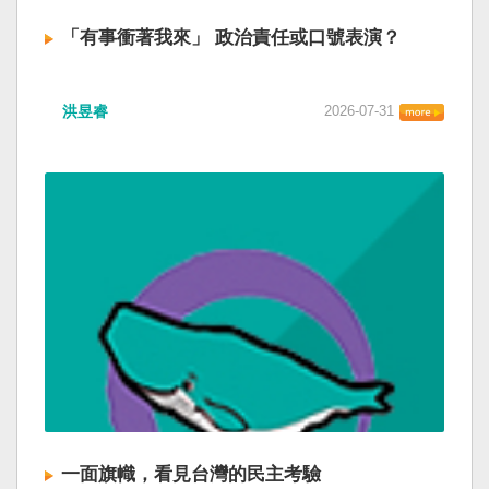
「有事衝著我來」 政治責任或口號表演？
洪昱睿
2026-07-31
一面旗幟，看見台灣的民主考驗