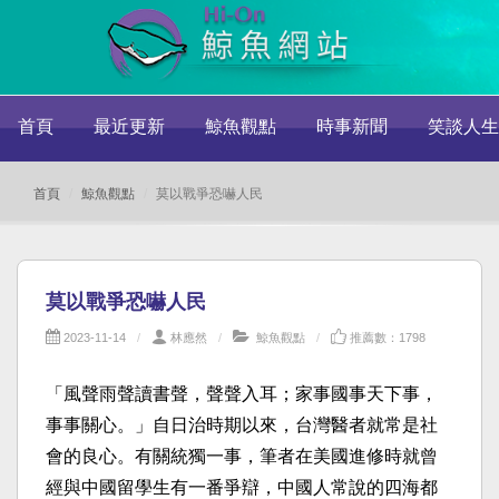
首頁
最近更新
鯨魚觀點
時事新聞
笑談人生
首頁
鯨魚觀點
莫以戰爭恐嚇人民
莫以戰爭恐嚇人民
2023-11-14
林應然
鯨魚觀點
推薦數：1798
「風聲雨聲讀書聲，聲聲入耳；家事國事天下事，
事事關心。」自日治時期以來，台灣醫者就常是社
會的良心。有關統獨一事，筆者在美國進修時就曾
經與中國留學生有一番爭辯，中國人常說的四海都