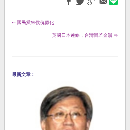
⇐ 國民黨朱侯傀儡化
英國日本連線，台灣固若金湯 ⇒
最新文章：