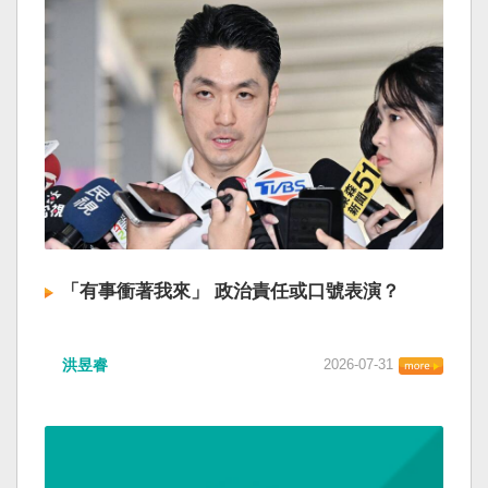
「有事衝著我來」 政治責任或口號表演？
洪昱睿
2026-07-31