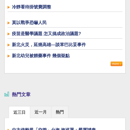
冷靜看待掛號費調整
莫以戰爭恐嚇人民
疫苗是醫學議題 怎又搞成政治議題?
新北火災，延燒高雄—談苯巴比妥事件
新北幼兒被餵藥事件 幾個疑點
熱門文章
近一月
熱門
近三日
中方借颱風「交管」台海 海巡署：嚴厲譴責