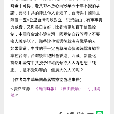
時垂手可得，老共都不放心而毀棄五十年不變的承
諾，要將中共的律法伸入香港了，台灣與中國尚且
隔個一五○公里台灣海峽對立，思想自由，有軍事實
力威脅，又與美日交好，比香港更加百千倍難控
制，中國真會放心讓台灣一國兩制自行管理？不要
痴人說夢話了。那些說他當選後就沒有戰爭的人，
如果當選，中共的手一定會藉著這位總統蠶食鯨吞
掌控台灣，台灣後世絕對會香港、西藏、新疆化，
當然那些有中共授予特權的領導人因為思想「純
正」，是不受影響的，但廣大的人民呢？
（作者為中華民國基層醫療協會理事長）
< 資料來源：
《自由時報》〈自由廣場〉
｜
引用網
址
>