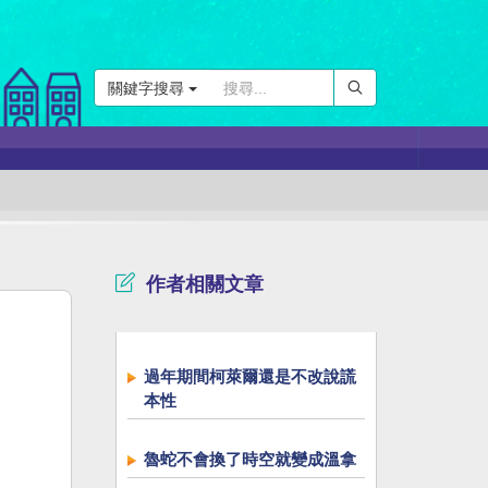
關鍵字搜尋
作者相關文章
過年期間柯萊爾還是不改說謊
本性
魯蛇不會換了時空就變成溫拿