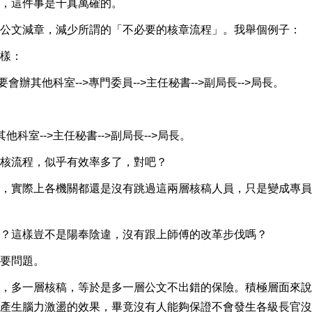
，這件事是千真萬確的。
公文減章，減少所謂的「不必要的核章流程」。我舉個例子：
樣：
需要會辦其他科室-->專門委員-->主任秘書-->副局長-->局長。
其他科室-->主任秘書-->副局長-->局長。
核流程，似乎有效率多了，對吧？
，實際上各機關都還是沒有跳過這兩層核稿人員，只是變成專員
？這樣豈不是陽奉陰違，沒有跟上師傅的改革步伐嗎？
要問題。
，多一層核稿，等於是多一層公文不出錯的保險。積極層面來說
產生腦力激盪的效果，畢竟沒有人能夠保證不會發生各級長官沒