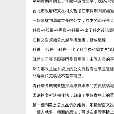
剛剛看到有網友分享圖中這段文字，我必須說
台北市政府確實在柯文哲擔任市長期間實施過
一個陳核到局處首長的公文，原本的流程是這
科員-->股長-->專員-->科長-->出了科之後視
在柯文哲實施公文減章措施後，變成這樣：
科員-->股長-->科長-->出了科之後視需要會辦
既然少了專員跟專門委員兩個非主管人員的審
然而那只是從系統上的公文流程看起來是這樣
門委員核完稿後不蓋章而已。
為什麼各機關要堅持給專員跟專門委員核稿呢
因為柯文哲這種作法，忽略了兩個實務上的重
第一個問題是公文品質的維持。消極層面來說
一個人就多一種新的想法，可以在處理事情上