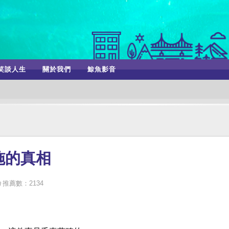
笑談人生
關於我們
鯨魚影音
施的真相
推薦數：2134