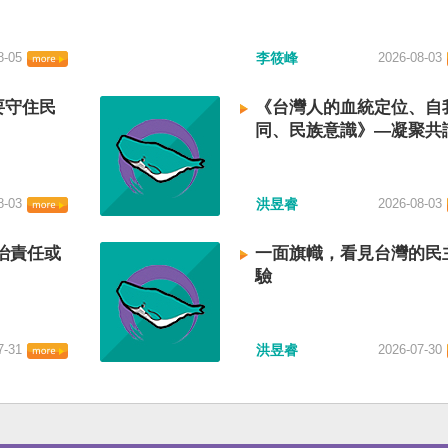
8-05
李筱峰
2026-08-03
要守住民
《台灣人的血統定位、自
同、民族意識》—凝聚共
建立台灣國族認同
8-03
洪昱睿
2026-08-03
治責任或
一面旗幟，看見台灣的民
驗
7-31
洪昱睿
2026-07-30