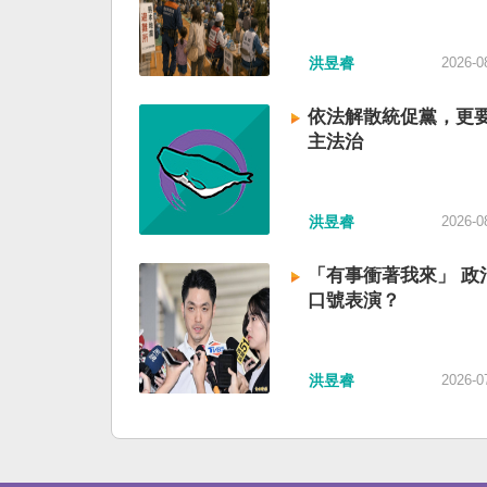
洪昱睿
2026-0
依法解散統促黨，更
主法治
洪昱睿
2026-0
「有事衝著我來」 政
口號表演？
洪昱睿
2026-0