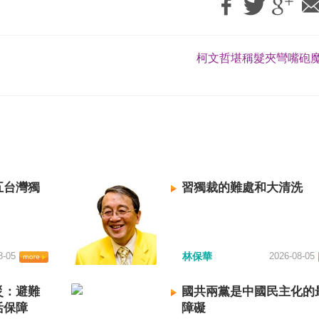
柯文哲堪稱髮夾彎嘴砲魔
五台灣獨
習獨裁的難處和大清洗
8-05
林保華
2026-08-05
災：避難
國共兩黨是中國民主化的
活保障
障礙