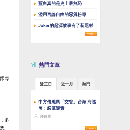
藍白真的是史上最無恥
濫用言論自由的惡質粉專
Joker的起源故事有了新題材
熱門文章
跟專
近一月
熱門
近三日
中方借颱風「交管」台海 海巡
署：嚴厲譴責
邱俊福
，多
想