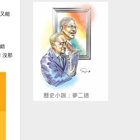
又能
錯
！沒那