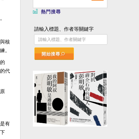
熱門搜尋
。
請輸入標題、作者等關鍵字
與核
練。
開始搜尋
的
的代
原
是有
下