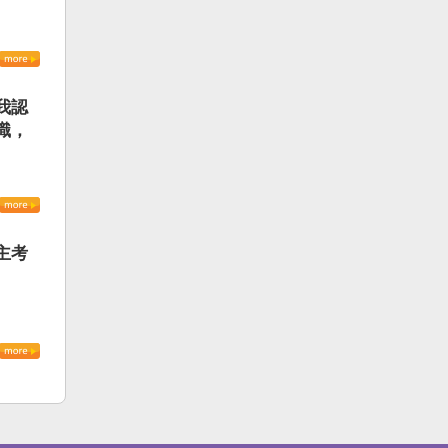
我認
識，
主考