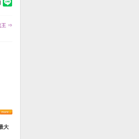
王 ⇒
最大