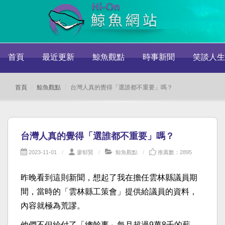
首頁
最近更新
鯨魚觀點
時事新聞
笑談人生
首頁
鯨魚觀點
台灣人真的覺得「選誰都不重要」嗎？
台灣人真的覺得「選誰都不重要」嗎？
2023-11-01
廖郁賢
鯨魚觀點
推薦數：2895
昨晚看到這則新聞，想起了我在擔任雲林縣議員期
間，當時的「雲林縣工策會」提供給議員的資料，
內容就極為荒謬。
他們不但給付了「總幹事」每月超過9萬8千的薪