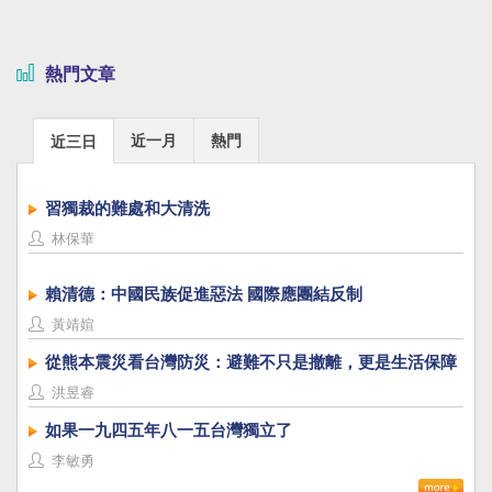
熱門文章
近一月
熱門
近三日
習獨裁的難處和大清洗
林保華
賴清德：中國民族促進惡法 國際應團結反制
黃靖媗
從熊本震災看台灣防災：避難不只是撤離，更是生活保障
洪昱睿
如果一九四五年八一五台灣獨立了
李敏勇