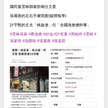
國民黨雲林縣黨部兩任主委
張麗善的左右手兼閨蜜(媒體報導)
許宇甄的丈夫「林啟滄」任「全國漁會總幹事」
#雲林張家
#農漁會
#好油
#許哲賓
#周柏吟
#雲林
#
張家班
#張榮味
#張麗善
#張嘉郡