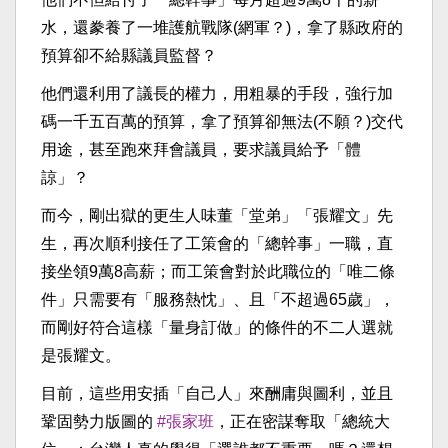
水，還豢養了一堆護航戰隊(網軍？)，拿了縣政府的
預算卻不給縣議員監督？
他們還利用了議長的權力，用粗暴的手段，強行加
碼一千五百萬的預算，拿了預算卻無法(不願？)交代
用途，甚至跑來拜會議員，要求議員給予「體
諒」？
而今，剛出獄的更生人味董「堂弟」「張耀文」先
生，再次順利接任了工策會的「總幹事」一職，直
接坐領9萬8高薪；而工策會對於此職位的「唯二條
件」只需要有「服務熱忱」、且「不超過65歲」，
而剛好符合這樣「量身訂做」的條件的不二人選就
是張耀文。
目前，這些用安插「自己人」來酬庸與圖利，並且
鞏固勢力版圖的
#張家班
，正在密謀奪取「總統大