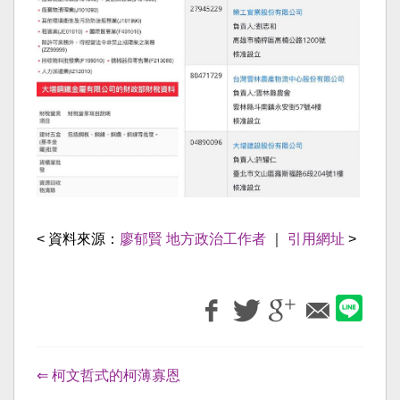
< 資料來源：
廖郁賢 地方政治工作者
｜
引用網址
>
⇐ 柯文哲式的柯薄寡恩