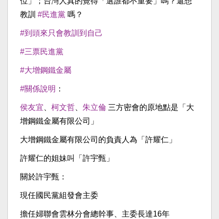
位」；台灣人真的覺得「選誰都不重要」嗎？還想
教訓
#民進黨
嗎？
#到頭來只會教訓到自己
#三票民進黨
#大增鋼鐵金屬
#關係說明
：
侯友宜
、
柯文哲
、
朱立倫
三方密會的原地點是「大
增鋼鐵金屬有限公司」
大增鋼鐵金屬有限公司的負責人為「許耀仁」
許耀仁的姐妹叫「許宇甄」
關於許宇甄：
現任國民黨組發會主委
擔任婦聯會雲林分會總幹事、主委長達16年