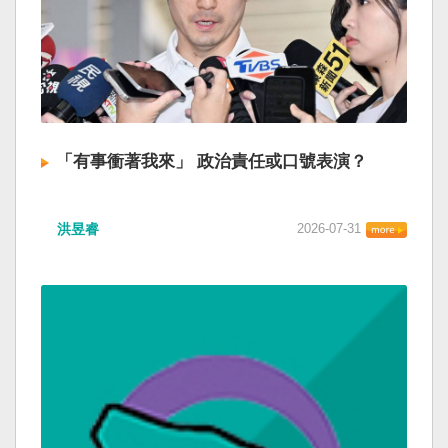
「有事衝著我來」 政治責任或口號表演？
洪昱睿
2026-07-31