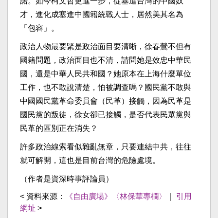
諾。如今柯文哲更進一步，從塞進台灣的中國奴
才，進化成塞進中國籍統戰人士，居然美其名為
「包容」。
政治人物最要緊是政治面目要清晰，徐春鶯不但有
國籍問題，政治面目也不清，請問她是效忠中華民
國，還是中華人民共和國？她原本在上海什麼單位
工作，也不敢說清楚，怕被調查嗎？國民黨不敢與
中國國民黨革命委員會（民革）接觸，因為民革是
國民黨的叛徒，徐女卻已接觸，是否代表民眾黨與
民革的區別正在消失？
許多政治線索看似雜亂無章，只要連結中共，往往
就可解開，這也是目前台灣的危險處境。
（作者是資深時事評論員）
< 資料來源：
《自由廣場》〈林保華專欄〉
｜
引用
網址
>