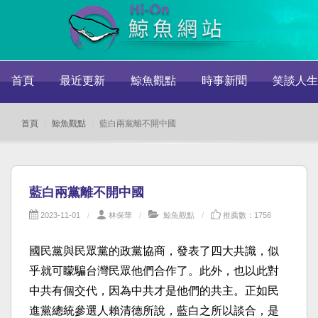
首頁
最近更新
鯨魚觀點
時事新聞
笑談人生
首頁
鯨魚觀點
藍白兩黨離不開中國
藍白兩黨離不開中國
2023-11-01
林保華
鯨魚觀點
推薦數：1756
國民黨與民眾黨的政黨協商，發表了四大共識，似
乎就可矇騙台灣民眾他們合作了。此外，也以此對
中共有個交代，因為中共才是他們的共主。正如民
進黨總統參選人賴清德所說，藍白之所以談合，是