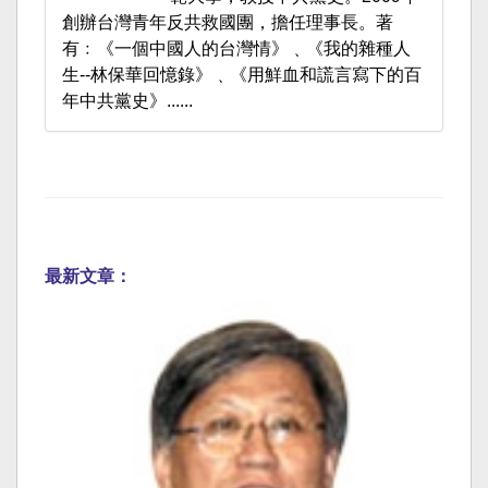
創辦台灣青年反共救國團，擔任理事長。著
有﹕《一個中國人的台灣情》﹑《我的雜種人
生--林保華回憶錄》﹑《用鮮血和謊言寫下的百
年中共黨史》......
最新文章：