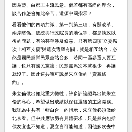
因為藍、白都非主流民意。倘若都有高尚的理念，
談合作怎會如此辛苦，還須中國指示？
看看他們的四項共識，第一到第三項，有關改革、
兩岸關係、總統與行政院長的地位等，都是執政以
後的問題，有的甚至涉及修憲。只有第四項“立委席
次上相互支援”與這次選舉有關，就是相互站台，必
然是國民黨幫民眾黨站台多；若同一區參選人要互
讓，也只有國民黨讓；民眾黨席次本就很少，再讓
就沒了。因此這共識可說是朱立倫的「賣黨條
約」。
朱立倫做出如此重大犧牲，許多評論認為出於朱立
倫的私心，希望做出成績以保住選後的主席職務。
我認為中共有「藍白合」的指示，朱立倫必須做給
北京看。但中共應該另有具體要求，只是黨內包括
侯友宜也不知道，夏立言可能知道，因他多次去中