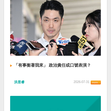
「有事衝著我來」 政治責任或口號表演？
洪昱睿
2026-07-31