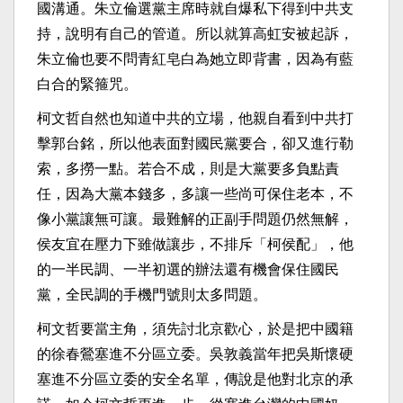
國溝通。朱立倫選黨主席時就自爆私下得到中共支
持，說明有自己的管道。所以就算高虹安被起訴，
朱立倫也要不問青紅皂白為她立即背書，因為有藍
白合的緊箍咒。
柯文哲自然也知道中共的立場，他親自看到中共打
擊郭台銘，所以他表面對國民黨要合，卻又進行勒
索，多撈一點。若合不成，則是大黨要多負點責
任，因為大黨本錢多，多讓一些尚可保住老本，不
像小黨讓無可讓。最難解的正副手問題仍然無解，
侯友宜在壓力下雖做讓步，不排斥「柯侯配」，他
的一半民調、一半初選的辦法還有機會保住國民
黨，全民調的手機門號則太多問題。
柯文哲要當主角，須先討北京歡心，於是把中國籍
的徐春鶯塞進不分區立委。吳敦義當年把吳斯懷硬
塞進不分區立委的安全名單，傳說是他對北京的承