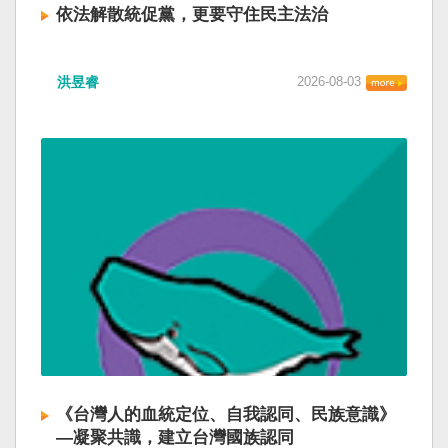
依法解散統促黨，更要守住民主法治
洪昱睿
2026-08-03
《台灣人的血統定位、自我認同、民族意識》
—凝聚共識，建立台灣國族認同