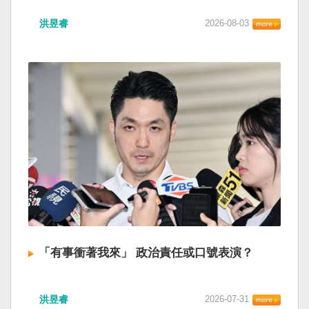
洪昱睿
2026-08-03
「有事衝著我來」 政治責任或口號表演？
洪昱睿
2026-07-31