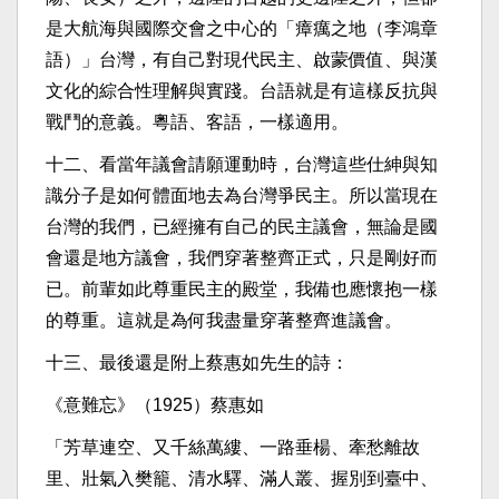
是大航海與國際交會之中心的「瘴癘之地（李鴻章
語）」台灣，有自己對現代民主、啟蒙價值、與漢
文化的綜合性理解與實踐。台語就是有這樣反抗與
戰鬥的意義。粵語、客語，一樣適用。
十二、看當年議會請願運動時，台灣這些仕紳與知
識分子是如何體面地去為台灣爭民主。所以當現在
台灣的我們，已經擁有自己的民主議會，無論是國
會還是地方議會，我們穿著整齊正式，只是剛好而
已。前輩如此尊重民主的殿堂，我備也應懷抱一樣
的尊重。這就是為何我盡量穿著整齊進議會。
十三、最後還是附上蔡惠如先生的詩：
《意難忘》（1925）蔡惠如
「芳草連空、又千絲萬縷、一路垂楊、牽愁離故
里、壯氣入樊籠、清水驛、滿人叢、握別到臺中、