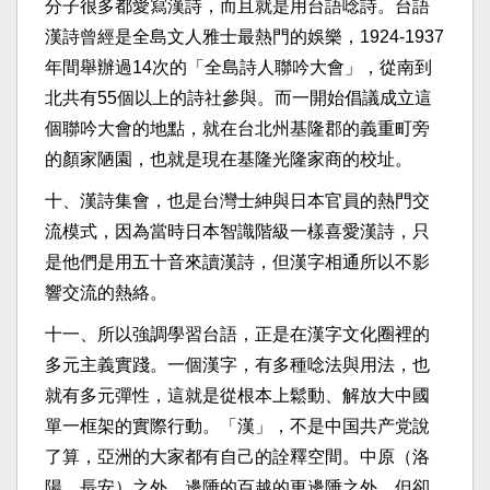
分子很多都愛寫漢詩，而且就是用台語唸詩。台語
漢詩曾經是全島文人雅士最熱門的娛樂，1924-1937
年間舉辦過14次的「全島詩人聯吟大會」，從南到
北共有55個以上的詩社參與。而一開始倡議成立這
個聯吟大會的地點，就在台北州基隆郡的義重町旁
的顏家陋園，也就是現在基隆光隆家商的校址。
十、漢詩集會，也是台灣士紳與日本官員的熱門交
流模式，因為當時日本智識階級一樣喜愛漢詩，只
是他們是用五十音來讀漢詩，但漢字相通所以不影
響交流的熱絡。
十一、所以強調學習台語，正是在漢字文化圈裡的
多元主義實踐。一個漢字，有多種唸法與用法，也
就有多元彈性，這就是從根本上鬆動、解放大中國
單一框架的實際行動。「漢」，不是中国共产党說
了算，亞洲的大家都有自己的詮釋空間。中原（洛
陽、長安）之外，邊陲的百越的更邊陲之外，但卻