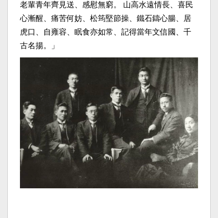
老輩青年齊見送、感慰無窮。 山高水遠情長、喜民
心漸醒、痛苦何妨、松筠堅節操、鐵石鑄心腸、居
虎口、自雍容、眠食亦如常、記得當年文信國、千
古名揚。」