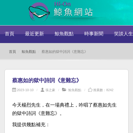
首頁
最近更新
鯨魚觀點
時事新聞
笑談人生
首頁
鯨魚觀點
蔡惠如的獄中詩詞《意難忘》
蔡惠如的獄中詩詞《意難忘》
2023-10-10
張之豪
鯨魚觀點
推薦數：8242
今天楊烈先生，在一場典禮上，吟唱了蔡惠如先生
的獄中詩詞《意難忘》。
我提供幾點補充：