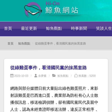
首頁
最近更新
鯨魚觀點
時事新聞
笑談人生
首頁
鯨魚觀點
從綠雞蛋事件，看清國民黨的抹黑套路
從綠雞蛋事件，看清國民黨的抹黑套路
2023-10-03
余夢蝶
鯨魚觀點
推薦數：5259
網路與部分媒體日前大量貼出綠色雞蛋照片，來影
射該雞蛋是巴西進口蛋，農業部為防杜有心人士散
播假訊息，移送檢調偵辦，卻有國民黨民代及親中
人士，認為未經查證即移送法辦，違反正常程序，