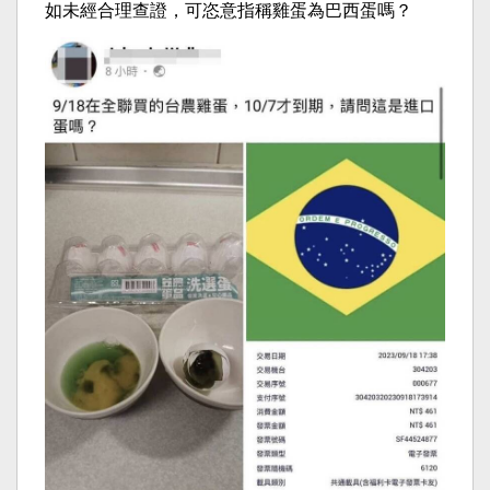
如未經合理查證，可恣意指稱雞蛋為巴西蛋嗎？