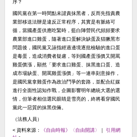
序？
國民黨在第一時間點未譴責抹黑者，反而先指責農
業部移送法辦是違反正常程序，其實是有脈絡可
循，當國產蛋供應吃緊時，藍白陣營民代頻頻要求
農業部進口雞蛋，隨著進口蛋解決缺蛋及猖獗黑市
問題後，國民黨又誣指經過邊境逐批檢驗的進口蛋
是毒蛋，造成消費者疑慮，等到國產蛋漲價又開罵
雞蛋價漲，顯然「要求進口雞蛋、抹黑進口蛋、造
成市場缺蛋、開罵雞蛋漲價」等一連串刻意操作，
是國民黨拿雞蛋作為政治鬥爭的套路，並配合紅媒
進行全面性認知作戰，企圖影響明年總統大選的選
情，但筆者相信選民眼睛是雪亮的，終將看穿國民
黨此一惡質的抹黑伎倆。
（法務人員）
< 資料來源：
《自由時報》〈自由開講〉
｜
引用網