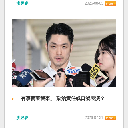
洪昱睿
2026-08-03
「有事衝著我來」 政治責任或口號表演？
洪昱睿
2026-07-31