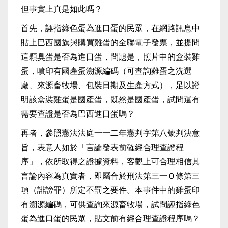
但事實上真是如此嗎？
首先，誣指綠色蛋為進口蛋的民眾，在網路訊息中
貼上巴西國旗與購買雞蛋的全聯電子發票，並提問
這顆臭蛋是否為進口蛋，問題是，照片中的盒裝雞
蛋，噴印有國產蛋溯源編碼（可查詢雞蛋之洗選
廠、來源畜牧場、包裝日期及生產方式），足以證
明該盒裝雞蛋是國產蛋，既然是國產蛋，試問還有
需要查證是否為巴西進口蛋嗎？
再者，參照憲法法庭一一二年憲判字第八號判決意
旨，表意人如於「言論發表前確經合理查證程
序」，依所取得之證據資料，客觀上可合理相信其
言論內容為真實者，即屬合於刑法第三一Ｏ條第三
項（誹謗罪）所定不罰之要件。本事件中的雞蛋印
有溯源編碼，可供查詢來源畜牧場，試問誣指綠色
蛋為進口蛋的民眾，貼文前有經合理查證程序嗎？