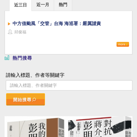
近一月
熱門
近三日
中方借颱風「交管」台海 海巡署：嚴厲譴責
邱俊福
熱門搜尋
請輸入標題、作者等關鍵字
開始搜尋