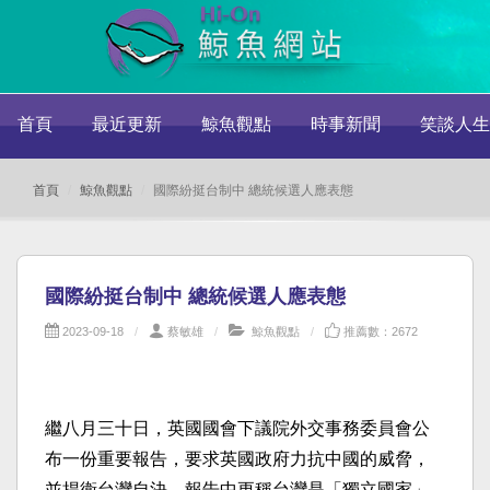
首頁
最近更新
鯨魚觀點
時事新聞
笑談人生
首頁
鯨魚觀點
國際紛挺台制中 總統候選人應表態
國際紛挺台制中 總統候選人應表態
2023-09-18
蔡敏雄
鯨魚觀點
推薦數：2672
繼八月三十日，英國國會下議院外交事務委員會公
布一份重要報告，要求英國政府力抗中國的威脅，
並捍衛台灣自決。報告中更稱台灣是「獨立國家」