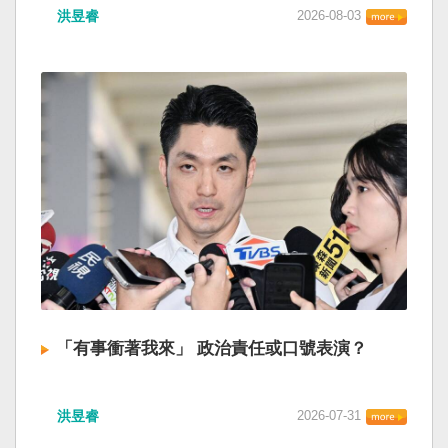
洪昱睿
2026-08-03
「有事衝著我來」 政治責任或口號表演？
洪昱睿
2026-07-31