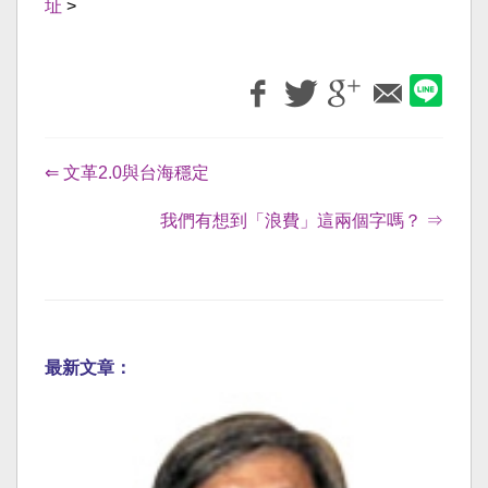
址
>
⇐ 文革2.0與台海穩定
我們有想到「浪費」這兩個字嗎？ ⇒
最新文章：