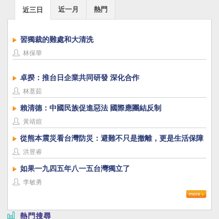
近一月
熱門
近三日
習獨裁的難處和大清洗
林保華
卓揆：推台日企業共同研發 深化合作
林薏茹
賴清德：中國民族促進惡法 國際應團結反制
黃靖媗
從熊本震災看台灣防災：避難不只是撤離，更是生活保障
洪昱睿
如果一九四五年八一五台灣獨立了
李敏勇
熱門搜尋