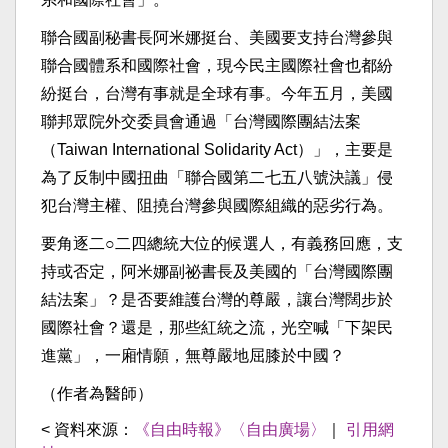
聯合國副秘書長阿米娜挺台、美國要支持台灣參與
聯合國體系和國際社會，現今民主國際社會也都紛
紛挺台，台灣有事就是全球有事。今年五月，美國
聯邦眾院外交委員會通過「台灣國際團結法案
（Taiwan International Solidarity Act）」，主要是
為了反制中國扭曲「聯合國第二七五八號決議」侵
犯台灣主權、阻撓台灣參與國際組織的惡劣行為。
要角逐二○二四總統大位的候選人，有義務回應，支
持或否定，阿米娜副祕書長及美國的「台灣國際團
結法案」？是否要維護台灣的尊嚴，讓台灣闊步於
國際社會？還是，那些紅統之流，光空喊「下架民
進黨」，一廂情願，無尊嚴地屈膝於中國？
（作者為醫師）
< 資料來源：
《自由時報》〈自由廣場〉
｜
引用網