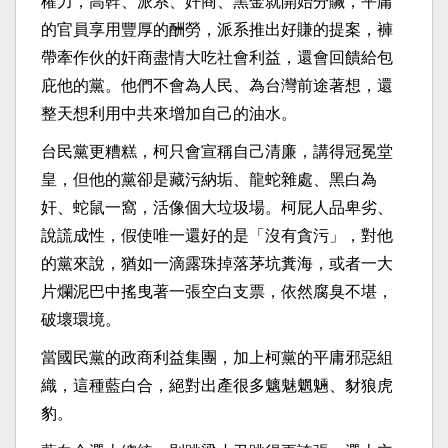
權力，高幹、派系、奸商、黑金就開始分贓，平庸
的官員享用豐厚的酬勞，派系推出好賺的提案，褲
帶牽作伙的奸商盡情大吃社會利益，還會回饋給包
庇他的黨。他們不會為人民、為台灣前途著想，還
整天想利用中共來增加自己的油水。
台民黨更糟糕，柯只會宣稱自己清廉，講得冠冕堂
皇，但他的黨卻是藏污納垢、龍蛇雜處、黑白為
奸、蛇鼠一窩，活像個大垃圾場。柯屁人品卑劣、
說謊成性，假使唯一還好的是「沒有貪污」，對他
的黨來說，猶如一滴露珠掉落茅坑糞海，或者一大
片爛泥巴中搖曳著一張空白支票，依然腐臭不堪，
破壞環境。
當國民黨的政商利益集團，加上柯黨的平庸邪惡組
織，這種藍白合，絕對出產很多魑魅魍魎、豺狼虎
豹。