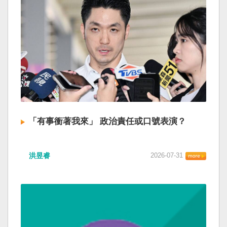
「有事衝著我來」 政治責任或口號表演？
洪昱睿
2026-07-31