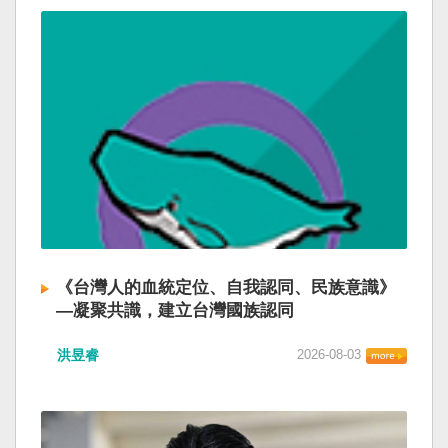
《台灣人的血統定位、自我認同、民族意識》
—凝聚共識，建立台灣國族認同
洪昱睿
2026-08-03