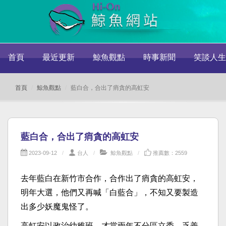
首頁
最近更新
鯨魚觀點
時事新聞
笑談人生
首頁
鯨魚觀點
藍白合，合出了痟貪的高虹安
藍白合，合出了痟貪的高虹安
2023-09-12
台人
鯨魚觀點
推薦數：2559
去年藍白在新竹市合作，合作出了痟貪的高虹安，
明年大選，他們又再喊「白藍合」，不知又要製造
出多少妖魔鬼怪了。
高虹安以政治幼稚班，才當兩年不分區立委，乏善