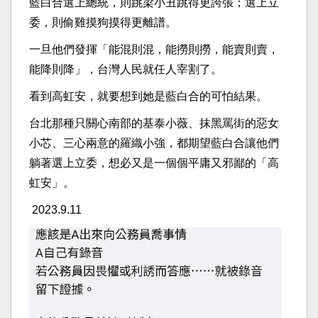
藍白合選上總統，則跳梁小丑跳得更誇張；選上立
委，則偷雞摸狗摸得更離譜。
一旦他們發揮「能混則混，能撈則撈，能賣則賣，
能降則降」，台灣人民就任人宰割了。
看到高虹安，就要想到她是藍白合的可怕結果。
台北那種只關心南部的基泰小薇、抹黑罵街的惡女
小芯、三心兩意的羅織小強，都期望藍白合讓他們
躺著選上立委，想必又是一個個平庸又邪鄙的「高
虹安」。
2023.9.11