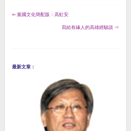
⇐ 黨國文化簡配版：高虹安
寫給有緣人的高雄經驗談 ⇒
最新文章：