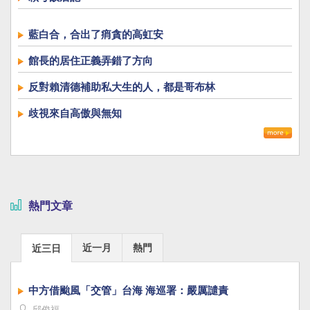
藍白合，合出了痟貪的高虹安
館長的居住正義弄錯了方向
反對賴清德補助私大生的人，都是哥布林
歧視來自高傲與無知
熱門文章
近一月
熱門
近三日
中方借颱風「交管」台海 海巡署：嚴厲譴責
邱俊福