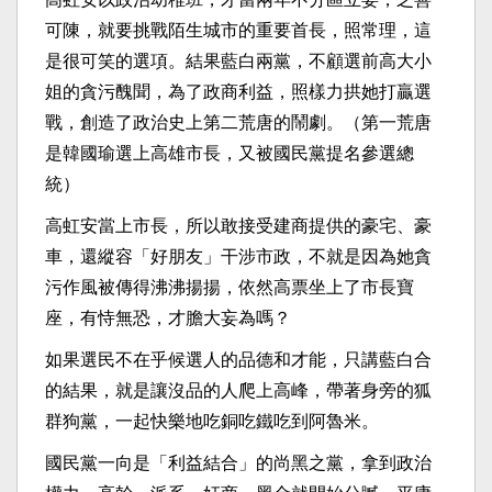
可陳，就要挑戰陌生城市的重要首長，照常理，這
是很可笑的選項。結果藍白兩黨，不顧選前高大小
姐的貪污醜聞，為了政商利益，照樣力拱她打贏選
戰，創造了政治史上第二荒唐的鬧劇。（第一荒唐
是韓國瑜選上高雄市長，又被國民黨提名參選總
統）
高虹安當上市長，所以敢接受建商提供的豪宅、豪
車，還縱容「好朋友」干涉市政，不就是因為她貪
污作風被傳得沸沸揚揚，依然高票坐上了市長寶
座，有恃無恐，才膽大妄為嗎？
如果選民不在乎候選人的品德和才能，只講藍白合
的結果，就是讓沒品的人爬上高峰，帶著身旁的狐
群狗黨，一起快樂地吃銅吃鐵吃到阿魯米。
國民黨一向是「利益結合」的尚黑之黨，拿到政治