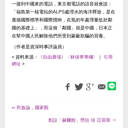
一接到中國來的電話，東京都電話的語音就會說：
「福島第一核電站的ALPS處理水的海洋釋放，是在
遵循國際標準和國際慣例，在氚的年處理量低於鄰
國的基礎上」，而這個「鄰國」就是中國，日本正
在幫中國人民解除他們所受到蒙蔽欺騙的習毒。
（作者是資深時事評論員）
< 資料來源：
《自由廣場》〈林保華專欄〉
｜
引用
網址
>
⇐ 民族論，國家觀
創設「赫爾館」勞拉·珍·亞當斯 ⇒