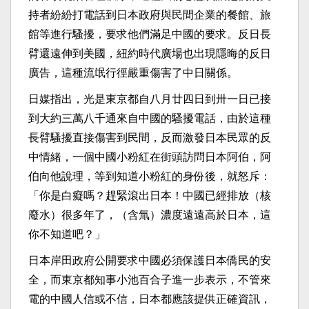
持者紛紛打電話到日本政府與民間企業的餐館、旅
館等進行騷擾，要求他們滿足中國的要求。反日長
臂還遠伸到美國，紐約時代廣場也出現隱晦的反日
廣告，這種流氓行徑嚴重傷害了中日關係。
日媒指出，光是東京都自八月廿四日到卅一日已接
到大約三萬八千通來自中國的騷擾電話，由於這種
長臂騷擾直接傷害到民間，反而激發日本民眾的反
中情緒，一個中國小粉紅在街頭訪問日本阿伯，阿
伯向他說理，等到知道小粉紅的身份後，就怒斥：
「你是白癡嗎？趕緊滾出日本！中國已經排放（核
廢水）很多年了，（含氚）濃度遠遠高於日本，這
你不知道吧？」
日本岸田政府公開要求中國必須保護日本僑民的安
全，而東京都知事小池百合子進一步表示，不管來
電的中國人信或不信，日本都應該提供正確資訊，