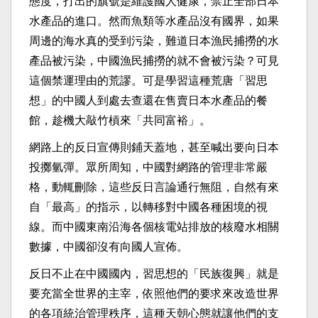
態度，打出的旗號是維護國人健康，禁止全部日本
水產品的進口。然而魚類等水產品沒有國界，如果
周邊的海水真的受到污染，難道日本漁民捕撈的水
產品被污染，中國漁民捕撈的就不會被污染？可見
這個禁運理由的荒謬。可是學習這種荒唐「習思
想」的中國人到處去查還在售賣日本水產品的餐
館，趁機大敲竹槓來「共同富裕」。
網路上的反日宣傳則鋪天蓋地，甚至喊出要向日本
投擲氫彈。眾所周知，中國對網路的管理非常嚴
格，動輒刪除，這些反日言論通行無阻，自然有來
自「最高」的指示，以轉移對中國各種困境的視
線。而中國東南沿海各個核電站排放的核廢水相關
數據，中國卻沒有向國人宣佈。
反日不止在中國國內，習思想的「民族復興」就是
要充當全世界的主宰，依照他們的要求來改造世界
的各項統治管理秩序，這種天朝心態就讓他們的支