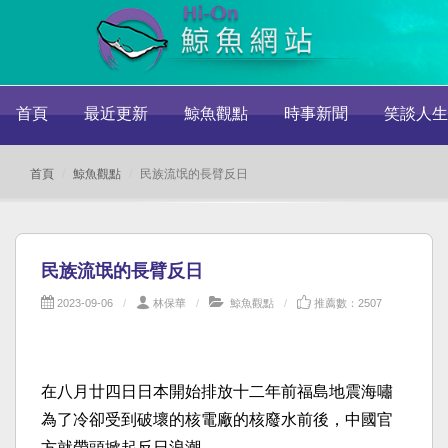
首頁
最近更新
鯨魚觀點
時事新聞
笑談人生
首頁
鯨魚觀點
民族流氓的長臂反日
民族流氓的長臂反日
2023-09-06
林保華
鯨魚觀點
推薦數：2507
在八月廿四日日本開始排放十二年前福島地震海嘯
為了冷卻受到破壞的核電廠的核廢水前後，中國官
方就帶頭掀起反日浪潮。