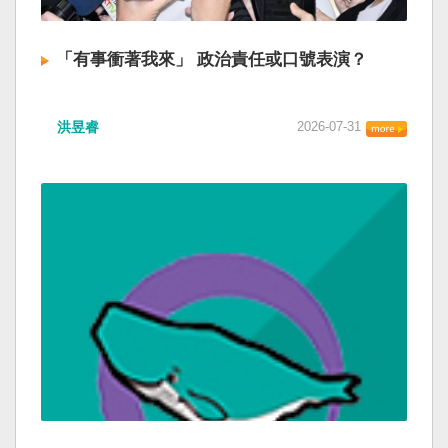
「有事衝著我來」 政治責任或口號表演？
洪昱睿
2026-07-31