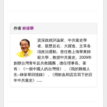
作者
林保華
資深政經評論家、中共黨史學
者。親歷反右、大躍進、文革各
項政治運動。曾任教上海華東師
範大學，教授中共黨史。2009年
創辦台灣青年反共救國團，擔任理事長。著
有﹕《一個中國人的台灣情》﹑《我的雜種人
生--林保華回憶錄》﹑《用鮮血和謊言寫下的百
年中共黨史》......