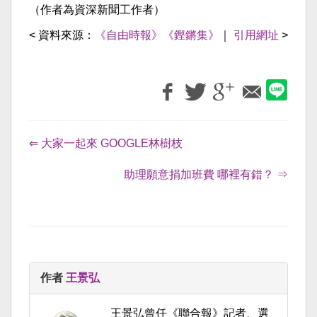
（作者為資深新聞工作者）
< 資料來源：
《自由時報》《鏗鏘集》
｜
引用網址
>
⇐ 大家一起來 GOOGLE林樹枝
助理願意捐加班費 哪裡有錯？ ⇒
作者
王景弘
王景弘曾任《聯合報》記者、選