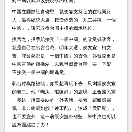
對中國以武力改變現狀的企圖。
中國在國際社會碰壁，就想靠支持它的在地同路
人，贏得總統大選，接受偽造的「九二共識，一個
中國」，讓它取得台灣主權的繼承地位。
換言之，投票給接受「一個中國」的政黨或政客，
就是自己在出賣台灣。明年大選，侯友宜、柯文
哲、郭台銘都是「一個中國」的貨色；郭台銘更是
中國宣傳的轉播站，以戰爭威脅台灣，要「下架」
不接受一個中國的民進黨。
郭台銘棋路被堵，如果想再玩下去，只剩當侯友宜
的老二。他「嘸魚，蝦嘛好」的處境，正合國民黨
「團結」所需要缺的「外省籍」要素。霸氣歸霸
氣，非典終局如抄「連宋配」，湊成「侯郭配」，
也不要意外，這一著既安撫外省藍，朱中央也可以
說為團結盡了力！