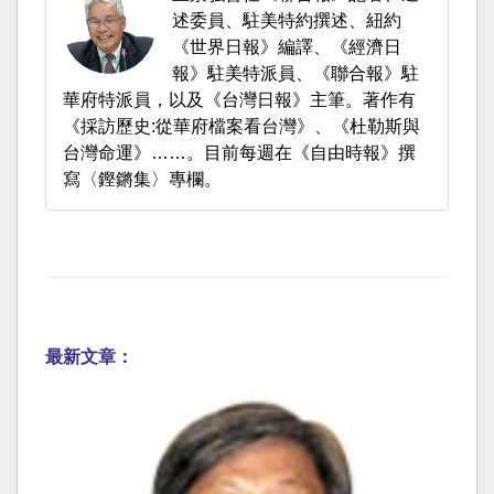
述委員、駐美特約撰述、紐約
《世界日報》編譯、《經濟日
報》駐美特派員、《聯合報》駐
華府特派員，以及《台灣日報》主筆。著作有
《採訪歷史:從華府檔案看台灣》、《杜勒斯與
台灣命運》……。目前每週在《自由時報》撰
寫〈鏗鏘集〉專欄。
最新文章：