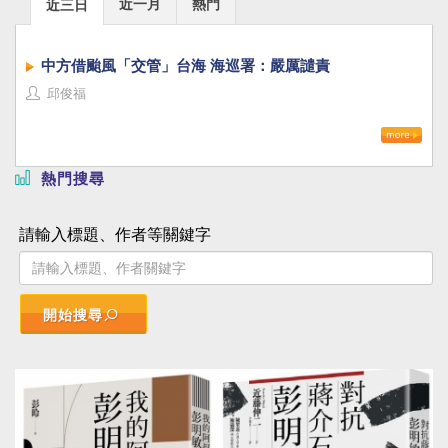
近一月
熱門
近三日
中方借颱風「交管」台海 海巡署：嚴厲譴責
邱俊福
熱門搜尋
請輸入標題、作者等關鍵字
開始搜尋