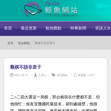
首頁
最近更新
鯨魚觀點
時事新聞
笑談人生
首頁
鯨魚觀點
觀棋不語非君子
觀棋不語非君子
2023-08-15
王景弘
鯨魚觀點
推薦數：2077
二○二四大選這一局棋，郭台銘現在什麼都不是，但
他很忙；侯友宜獲國民黨提名，卻到處碰壁，他很
茫；國民黨卒子四散，車馬炮各懷鬼胎；中國統戰