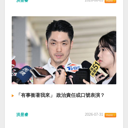
洪昱睿
2026-08-03
「有事衝著我來」 政治責任或口號表演？
洪昱睿
2026-07-31