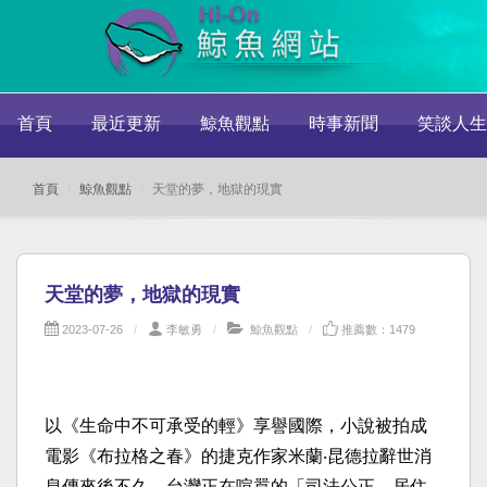
首頁
最近更新
鯨魚觀點
時事新聞
笑談人生
首頁
鯨魚觀點
天堂的夢，地獄的現實
天堂的夢，地獄的現實
2023-07-26
李敏勇
鯨魚觀點
推薦數：1479
以《生命中不可承受的輕》享譽國際，小說被拍成
電影《布拉格之春》的捷克作家米蘭‧昆德拉辭世消
息傳來後不久，台灣正在喧囂的「司法公正，居住