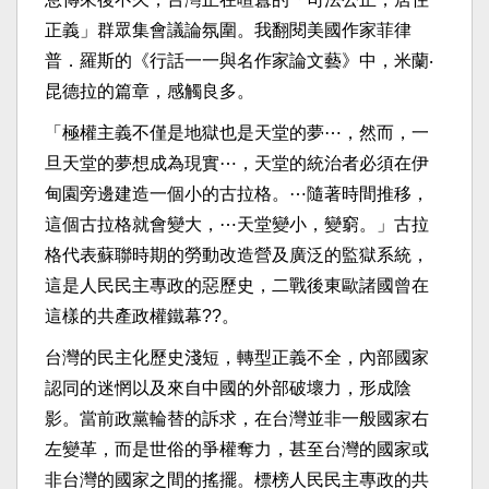
正義」群眾集會議論氛圍。我翻閱美國作家菲律
普．羅斯的《行話一一與名作家論文藝》中，米蘭‧
昆德拉的篇章，感觸良多。
「極權主義不僅是地獄也是天堂的夢⋯，然而，一
旦天堂的夢想成為現實⋯，天堂的統治者必須在伊
甸園旁邊建造一個小的古拉格。⋯隨著時間推移，
這個古拉格就會變大，⋯天堂變小，變窮。」古拉
格代表蘇聯時期的勞動改造營及廣泛的監獄系統，
這是人民民主專政的惡歷史，二戰後東歐諸國曾在
這樣的共產政權鐵幕??。
台灣的民主化歷史淺短，轉型正義不全，內部國家
認同的迷惘以及來自中國的外部破壞力，形成陰
影。當前政黨輪替的訴求，在台灣並非一般國家右
左變革，而是世俗的爭權奪力，甚至台灣的國家或
非台灣的國家之間的搖擺。標榜人民民主專政的共