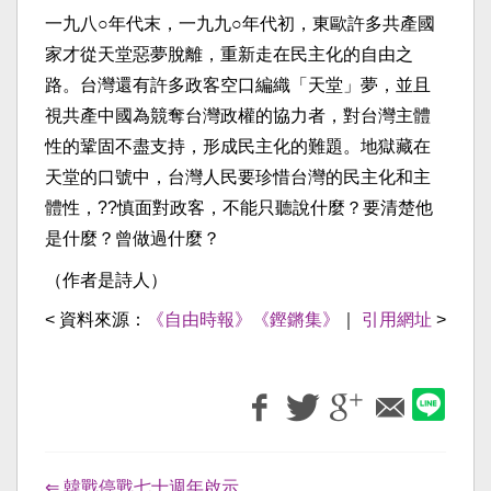
一九八○年代末，一九九○年代初，東歐許多共產國
家才從天堂惡夢脫離，重新走在民主化的自由之
路。台灣還有許多政客空口編織「天堂」夢，並且
視共產中國為競奪台灣政權的協力者，對台灣主體
性的鞏固不盡支持，形成民主化的難題。地獄藏在
天堂的口號中，台灣人民要珍惜台灣的民主化和主
體性，??慎面對政客，不能只聽說什麼？要清楚他
是什麼？曾做過什麼？
（作者是詩人）
< 資料來源：
《自由時報》《鏗鏘集》
｜
引用網址
>
⇐ 韓戰停戰七十週年啟示