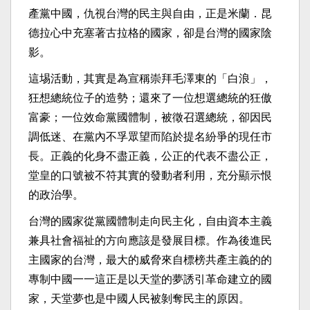
產黨中國，仇視台灣的民主與自由，正是米蘭．昆
德拉心中充塞著古拉格的國家，卻是台灣的國家陰
影。
這埸活動，其實是為宣稱崇拜毛澤東的「白浪」，
狂想總統位子的造勢；還來了一位想選總統的狂傲
富豪；一位效命黨國體制，被徵召選總統，卻因民
調低迷、在黨內不孚眾望而陷於提名紛爭的現任市
長。正義的化身不盡正義，公正的代表不盡公正，
堂皇的口號被不符其實的發動者利用，充分顯示恨
的政治學。
台灣的國家從黨國體制走向民主化，自由資本主義
兼具社會福祉的方向應該是發展目標。作為後進民
主國家的台灣，最大的威脅來自標榜共產主義的的
專制中國一一這正是以天堂的夢誘引革命建立的國
家，天堂夢也是中國人民被剝奪民主的原因。