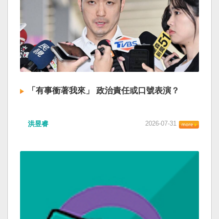
「有事衝著我來」 政治責任或口號表演？
洪昱睿
2026-07-31