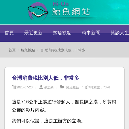
首頁
最近更新
鯨魚觀點
時事新聞
笑談人生
首頁
鯨魚觀點
台灣消費税比別人低，非常多
台灣消費税比別人低，非常多
2023-07-23
張之豪
鯨魚觀點
推薦數：7376
這是716公平正義遊行發起人，館長陳之漢，所剪輯
公佈的影片內容。
我們可以假設，這是主辦方的立場。