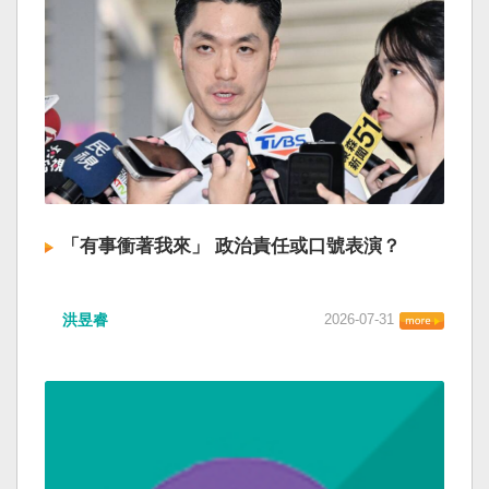
「有事衝著我來」 政治責任或口號表演？
洪昱睿
2026-07-31