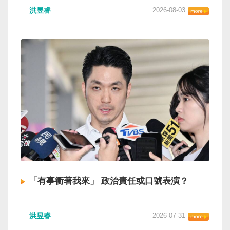
洪昱睿
2026-08-03
「有事衝著我來」 政治責任或口號表演？
洪昱睿
2026-07-31