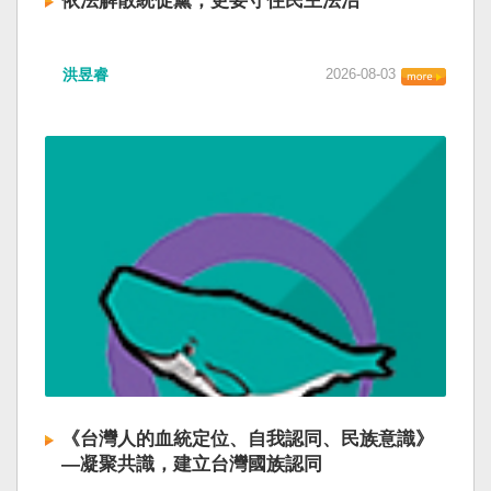
依法解散統促黨，更要守住民主法治
洪昱睿
2026-08-03
《台灣人的血統定位、自我認同、民族意識》
—凝聚共識，建立台灣國族認同