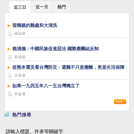
近一月
熱門
近三日
習獨裁的難處和大清洗
林保華
賴清德：中國民族促進惡法 國際應團結反制
黃靖媗
從熊本震災看台灣防災：避難不只是撤離，更是生活保障
洪昱睿
如果一九四五年八一五台灣獨立了
李敏勇
熱門搜尋
請輸入標題、作者等關鍵字