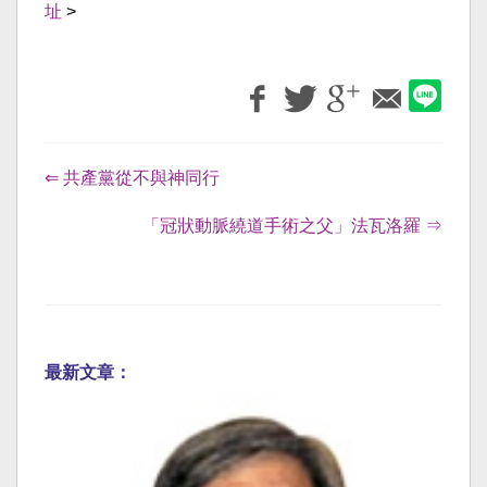
址
>
⇐ 共產黨從不與神同行
「冠狀動脈繞道手術之父」法瓦洛羅 ⇒
最新文章：