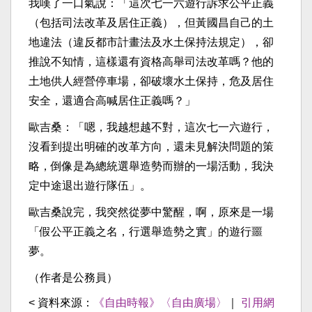
我嘆了一口氣說：「這次七一六遊行訴求公平正義
（包括司法改革及居住正義），但黃國昌自己的土
地違法（違反都市計畫法及水土保持法規定），卻
推說不知情，這樣還有資格高舉司法改革嗎？他的
土地供人經營停車場，卻破壞水土保持，危及居住
安全，還適合高喊居住正義嗎？」
歐吉桑：「嗯，我越想越不對，這次七一六遊行，
沒看到提出明確的改革方向，還未見解決問題的策
略，倒像是為總統選舉造勢而辦的一場活動，我決
定中途退出遊行隊伍」。
歐吉桑說完，我突然從夢中驚醒，啊，原來是一場
「假公平正義之名，行選舉造勢之實」的遊行噩
夢。
（作者是公務員）
< 資料來源：
《自由時報》〈自由廣場〉
｜
引用網