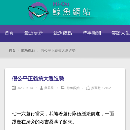
首頁
最近更新
鯨魚觀點
時事新聞
笑談人生
首頁
鯨魚觀點
假公平正義搞大選造勢
假公平正義搞大選造勢
2023-07-14
葉昱呈
鯨魚觀點
推薦數：2462
七一六遊行當天，我隨著遊行隊伍緩緩前進，一面
跟走在身旁的歐吉桑聊了起來。