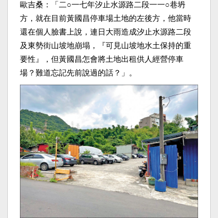
歐吉桑：「二○一七年汐止水源路二段一一○巷坍
方，就在目前黃國昌停車場土地的左後方，他當時
還在個人臉書上說，連日大雨造成汐止水源路二段
及東勢街山坡地崩塌，『可見山坡地水土保持的重
要性』，但黃國昌怎會將土地出租供人經營停車
場？難道忘記先前說過的話？」。