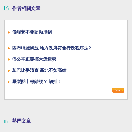
作者相關文章
傅崐萁不要硬拗甩鍋
西布特羅風波 地方政府符合行政程序法?
假公平正義搞大選造勢
苯巴比妥清查 新北不如高雄
鳳梨酥申報錯誤？ 胡扯！
熱門文章