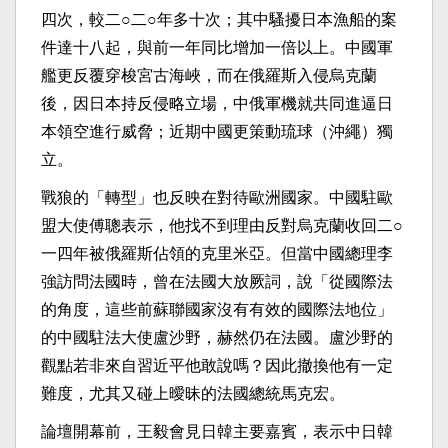
四次，較二○二○年多十次；其中騷擾日本漁船的案
件達十八起，與前一年同比增加一倍以上。中國軍
艦更反覆穿梭宮古海峽，而在俄羅斯入侵烏克蘭
後，因日本持反侵略立場，中俄軍機就共同進逼日
本領空進行威脅；近期中國更策動琉球（沖繩）獨
立。
戰狼的「轉型」也反映在對待歐洲國家。中國駐歐
盟大使傅聰表示，他找不到理由反對烏克蘭收回二○
一四年被俄羅斯佔領的克里米亞。但當中國總理李
強訪問法國時，曾在法國大放厥詞，說「從國際法
的角度，這些前蘇聯國家沒有有效的國際法地位」
的中國駐法大使盧沙野，赫然仍在法國。盧沙野的
觀點若非來自習近平他敢說嗎？因此撤換他有一定
難度，尤其又碰上曖昧的法國總統馬克宏。
論壇開幕前，王毅會見日韓主要嘉賓，表示中日韓