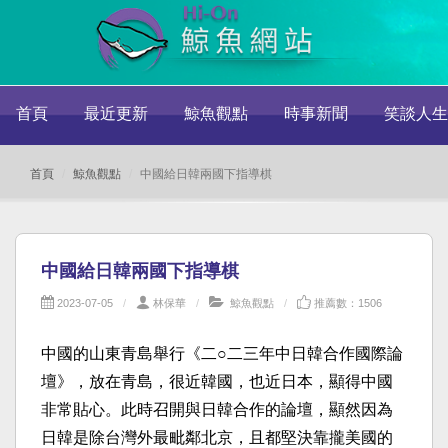
首頁
最近更新
鯨魚觀點
時事新聞
笑談人生
首頁
鯨魚觀點
中國給日韓兩國下指導棋
中國給日韓兩國下指導棋
2023-07-05
林保華
鯨魚觀點
推薦數：1506
中國的山東青島舉行《二○二三年中日韓合作國際論
壇》，放在青島，很近韓國，也近日本，顯得中國
非常貼心。此時召開與日韓合作的論壇，顯然因為
日韓是除台灣外最毗鄰北京，且都堅決靠攏美國的