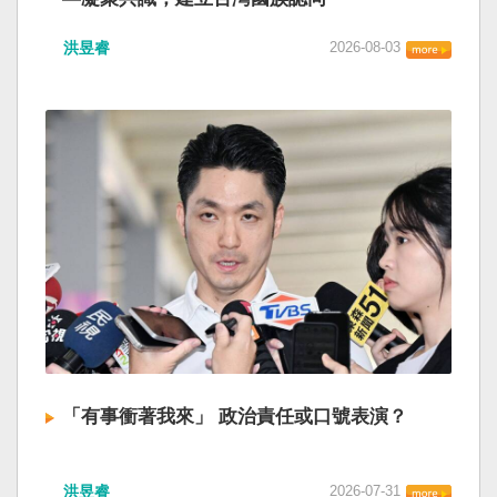
洪昱睿
2026-08-03
「有事衝著我來」 政治責任或口號表演？
洪昱睿
2026-07-31