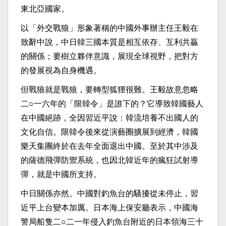
東北亞國家。
以「外交戰狼」形象著稱的中國外事辦主任王毅在
致辭中說，中日韓三國本質是相互依存、互利共贏
的關係；要樹立夥伴意識，展現全球視野，把對方
的發展視為自身機遇。
但戰狼就是戰狼，要轉型狐狸很難。王毅故意忽略
二○一六年的「限韓令」是誰下的？它導致韓國藝人
在中國絕跡，全因習近平說：韓流培養不出國人的
文化自信。限韓令後來從演藝圈擴展到經濟，韓國
樂天集團終於在去年全面退出中國。至於其中涉及
的薩德飛彈防禦系統，也因北韓近年的瘋狂試射導
彈，就是中國所支持。
中日關係亦然。中國對釣魚台的騷擾從未停止，習
近平上台變本加厲。日本海上保安廳表示，中國海
警局船隻二○二一年侵入釣魚台附近的日本領海三十