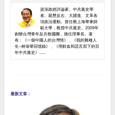
資深政經評論家、中共黨史學
者。親歷反右、大躍進、文革各
項政治運動。曾任教上海華東師
範大學，教授中共黨史。2009年
創辦台灣青年反共救國團，擔任理事長。著
有﹕《一個中國人的台灣情》﹑《我的雜種人
生--林保華回憶錄》﹑《用鮮血和謊言寫下的百
年中共黨史》......
最新文章：