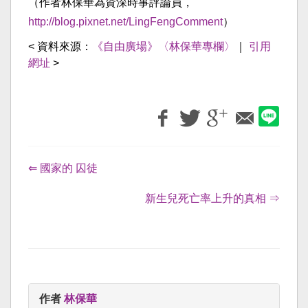
（作者林保華為資深時事評論員，
http://blog.pixnet.net/LingFengComment
）
< 資料來源：
《自由廣場》〈林保華專欄〉
｜
引用
網址
>
⇐ 國家的 囚徒
新生兒死亡率上升的真相 ⇒
作者
林保華