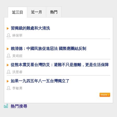
近一月
熱門
近三日
習獨裁的難處和大清洗
林保華
賴清德：中國民族促進惡法 國際應團結反制
黃靖媗
從熊本震災看台灣防災：避難不只是撤離，更是生活保障
洪昱睿
如果一九四五年八一五台灣獨立了
李敏勇
熱門搜尋