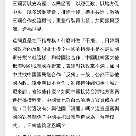
三國要以史為鑑，以民促官、以經促政、以地方促
中央、以多邊促雙邊，排除干擾，攜手共進，激活
三國合作交流機制，重整行裝再出發，共同振興亞
洲、造福世界。
這簡直是在下指導棋！什麼叫做「干擾」，日韓兩
國政府的反制叫做干擾？中國的指導不是在煽動國
家分裂？就這樣，和韓國談合作，中國駐韓國大使
邢海明卻找韓國在野黨，表達對執政黨不滿，如同
中共找中國國民黨合作「反獨」一般，公然干涉他
國內政。說要與日本合作，卻接待沖繩知事玉城丹
尼來訪，會談些什麼？如同中國接待台灣地方官員
進行挑撥離間。中國會允許自己的地方官員或在野
黨（目前還沒有）與他國「溝通」嗎？這豈是國與
國的對等關係？中國要把日韓塑造成為「台灣模
式」，日韓能夠容忍嗎？