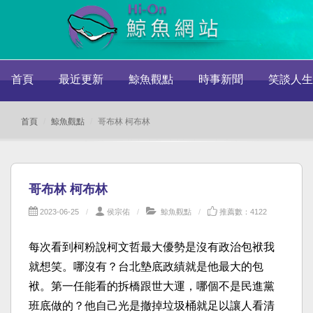
首頁
最近更新
鯨魚觀點
時事新聞
笑談人生
首頁
鯨魚觀點
哥布林 柯布林
哥布林 柯布林
2023-06-25
侯宗佑
鯨魚觀點
推薦數：4122
每次看到柯粉說柯文哲最大優勢是沒有政治包袱我
就想笑。哪沒有？台北墊底政績就是他最大的包
袱。第一任能看的拆橋跟世大運，哪個不是民進黨
班底做的？他自己光是撤掉垃圾桶就足以讓人看清