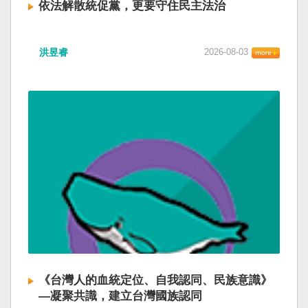
依法解散統促黨，更要守住民主法治
洪昱睿
2026-08-03
《台灣人的血統定位、自我認同、民族意識》
—凝聚共識，建立台灣國族認同