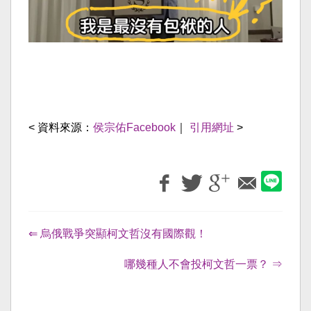
< 資料來源：
侯宗佑Facebook
｜
引用網址
>
⇐ 烏俄戰爭突顯柯文哲沒有國際觀！
哪幾種人不會投柯文哲一票？ ⇒