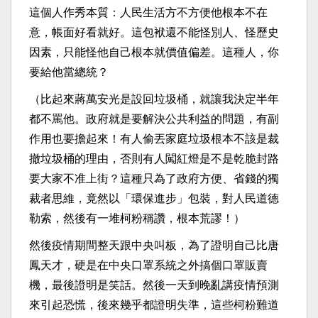
這個人作秀本質：人民生活方不方便他根本不在
意，帳面好看就好。這包袱還不能怪別人、怪歷史
因素，只能怪他自己根本就價值偏差。這種人，你
要給他當總統？
（比起來蔣萬安光是設回垃圾桶，就讓我決定半年
都不罵他。政府就是要解決公共利益的問題，有副
作用也要擔起來！有人偷丟家庭垃圾根本不該是裁
撤垃圾桶的理由，否則有人闖紅燈是不是乾脆封路
要大家不准上街？這種只為了政府方便、省錢的獨
裁者思維，竟然以「環保進步」包裝，對人民道德
勒索，然後有一堆柯粉稱讚，根本荒謬！）
然後疫情期間整天跟中央叫板，為了證明自己比唐
鳳天才，硬是在中央口罩系統之外搞個口罩販賣
機，最後證明是笑話。然後一天到晚亂講疫情預測
來引起恐慌，後來幾乎都證明失準，這些柯粉難道