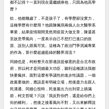
都不記得？一直到現在還繼續捧他，只因為他高學
歷？
欸，他都幾歲了，不是孩子了，有學歷卻沒實力，
這種學歷有什麼用？他跟陳佩琪兩個人台大醫學系
畢業，結果疫情期間竟然用疫苗大做文章，陳還甚
至故意帶風向，一度表示自己不想打已進口的疫
苗、說別人跟風可笑。這種為了政治鬥爭泯滅專業
的作為，算什麼超越藍綠的醫界清流？
同婚也是，柯粉整天在那邊說提修憲的是台北市政
府，所以柯才是同婚最大功臣，聽到這種講法我都
快要瘋掉。面對這麼有爭議性的進步性議題，一個
政黨要做的，應該是有明確立場，然後盡力去跟人
民溝通。同婚公投時，民進黨出力出到背上插滿
箭，柯文哲呢？只說「我反對你們，還是給你們上
街的權利」，然後之後看風向不對，又出來解釋說