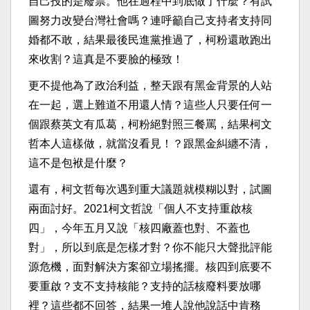
自己投的是廢票。他在過程中到底做了什麼？有試
圖努力改變台灣社會嗎？連呼籲自己支持者支持同
婚都不敢，結果最後民進黨推過了，柯粉還敢跑出
來收割？這真是不要臉的極致！
更不提他為了政治利益，整天跟有黑金背景的人站
在一起，選上難道不用還人情？這些人只要任何一
個跟蔡英文有瓜葛，柯粉絕對照三餐罵，結果柯文
哲本人這樣做，就當沒看見！？跟黑金糾纏不清，
這不是包袱是什麼？
還有，柯文哲每次遇到重大議題就模糊以對，試圖
兩面討好。2021柯文哲說「個人不支持重啟核
四」，今年五月又說「核四廠蓋也對、不蓋也
對」，所以到底是怎樣才對？你不能只大聲批評能
源危機，面對解決方案卻立場搖擺。核四到底要不
要重啟？支不支持核能？支持的話核廢料要放哪
裡？這些都不回答，結果一堆人說他說話中肯務