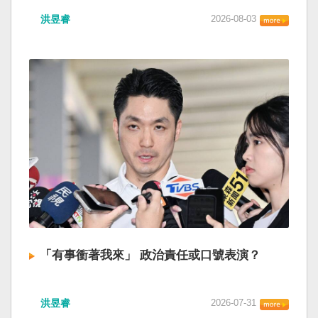
洪昱睿
2026-08-03
「有事衝著我來」 政治責任或口號表演？
洪昱睿
2026-07-31