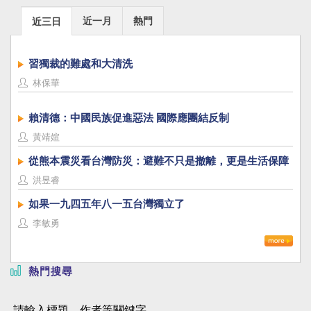
近一月
熱門
近三日
習獨裁的難處和大清洗
林保華
賴清德：中國民族促進惡法 國際應團結反制
黃靖媗
從熊本震災看台灣防災：避難不只是撤離，更是生活保障
洪昱睿
如果一九四五年八一五台灣獨立了
李敏勇
熱門搜尋
請輸入標題、作者等關鍵字