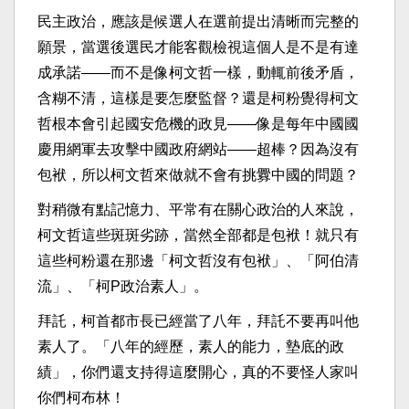
民主政治，應該是候選人在選前提出清晰而完整的
願景，當選後選民才能客觀檢視這個人是不是有達
成承諾——而不是像柯文哲一樣，動輒前後矛盾，
含糊不清，這樣是要怎麼監督？還是柯粉覺得柯文
哲根本會引起國安危機的政見——像是每年中國國
慶用網軍去攻擊中國政府網站——超棒？因為沒有
包袱，所以柯文哲來做就不會有挑釁中國的問題？
對稍微有點記憶力、平常有在關心政治的人來說，
柯文哲這些斑斑劣跡，當然全部都是包袱！就只有
這些柯粉還在那邊「柯文哲沒有包袱」、「阿伯清
流」、「柯P政治素人」。
拜託，柯首都市長已經當了八年，拜託不要再叫他
素人了。「八年的經歷，素人的能力，墊底的政
績」，你們還支持得這麼開心，真的不要怪人家叫
你們柯布林！