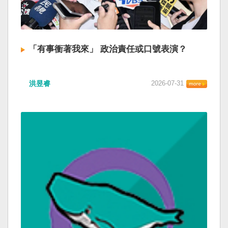
「有事衝著我來」 政治責任或口號表演？
洪昱睿
2026-07-31