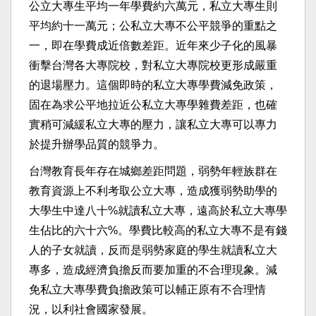
公立大專生平均一年學費約六萬元，私立大專生則
平均約十一萬元；公私立大專不公平競爭的重點之
一，即在學費成近倍數差距。近年來少子化的風暴
衝擊台灣各大專院校，對私立大專院校更形成嚴重
的退場壓力。這個即時的私立大專學費減免政策，
固在為求公平地拉近公私立大專學雜費差距，也確
實稍可減緩私立大專的壓力，讓私立大專可以專力
於提升辦學品質的競爭力。
台灣教育長年存在城鄉差距問題，弱勢年輕族群在
教育資源上不利考取公立大專，造成獲弱勢助學的
大學生中達八十%就讀私立大專，遠高於私立大專學
生佔比的六十六%。學費比較高的私立大專不是有錢
人的子女就讀，反而是弱勢家庭的學生就讀私立大
專多，造成經濟負擔反而要加重的不合理現象。減
免私立大專學費負擔政策可以輔正原有不合理情
況，以利社會國家發展。