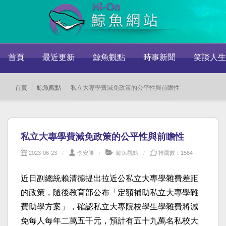
首頁
最近更新
鯨魚觀點
時事新聞
笑談人生
首頁
鯨魚觀點
私立大專學費減免政策的公平性與前瞻性
私立大專學費減免政策的公平性與前瞻性
2023-06-23
李安勝
鯨魚觀點
推薦數：1564
近日副總統賴清德提出拉近公私立大專學雜費差距
的政策，隨後教育部公布「定額補助私立大專學雜
費助學方案」，確認私立大專院校學生學雜費將減
免每人每年二萬五千元，預計有五十九萬名私校大