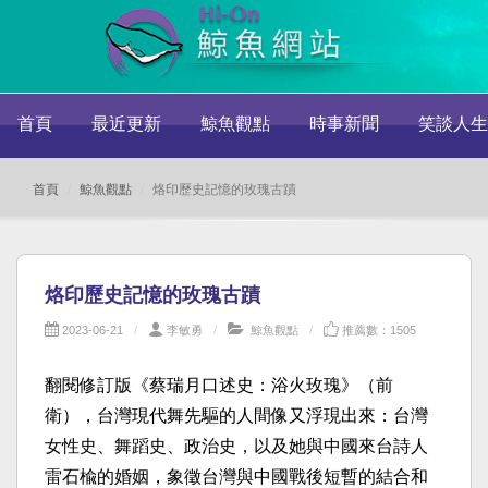
首頁
最近更新
鯨魚觀點
時事新聞
笑談人生
首頁
鯨魚觀點
烙印歷史記憶的玫瑰古蹟
烙印歷史記憶的玫瑰古蹟
2023-06-21
李敏勇
鯨魚觀點
推薦數：1505
翻閱修訂版《蔡瑞月口述史：浴火玫瑰》（前
衛），台灣現代舞先驅的人間像又浮現出來：台灣
女性史、舞蹈史、政治史，以及她與中國來台詩人
雷石楡的婚姻，象徵台灣與中國戰後短暫的結合和