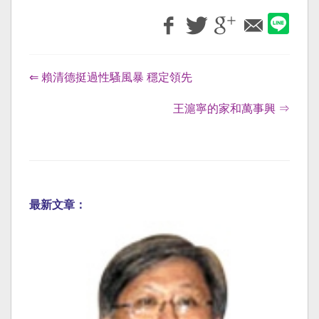
⇐ 賴清德挺過性騷風暴 穩定領先
王滬寧的家和萬事興 ⇒
最新文章：