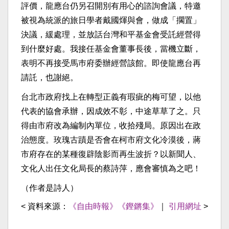
評價，龍應台仍另召開別有用心的諮詢會議，特邀
被視為統派的旅日學者戴國煇與會，做成「擱置」
決議，緩處理，並放話台灣和平基金會受託經營得
到什麼好處。我接任基金會董事長後，當機立斷，
表明不再接受馬巿府委辦經營該館。即使龍應台再
請託，也謝絕。
台北市政府找上在轉型正義有瑕疵的梅可望，以他
代表的協會承辦，因成效不彰，中途草草了之。只
得由市府改為編制內單位，收拾殘局。原因出在政
治態度。玫瑰古蹟是否會在柯市府文化冷漠後，蔣
市府存在的某種復辟陰影而再生波折？以新聞人、
文化人出任文化局長的蔡詩萍，應會審慎為之吧！
（作者是詩人）
< 資料來源：
《自由時報》《鏗鏘集》
｜
引用網址
>