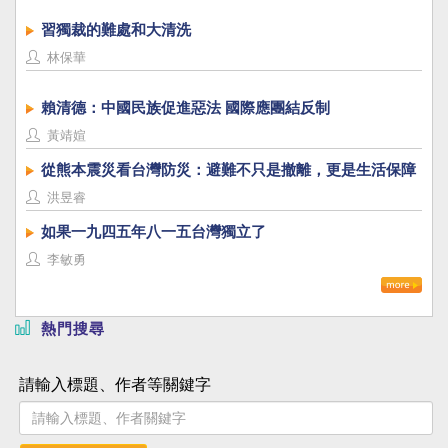
習獨裁的難處和大清洗
林保華
賴清德：中國民族促進惡法 國際應團結反制
黃靖媗
從熊本震災看台灣防災：避難不只是撤離，更是生活保障
洪昱睿
如果一九四五年八一五台灣獨立了
李敏勇
熱門搜尋
請輸入標題、作者等關鍵字