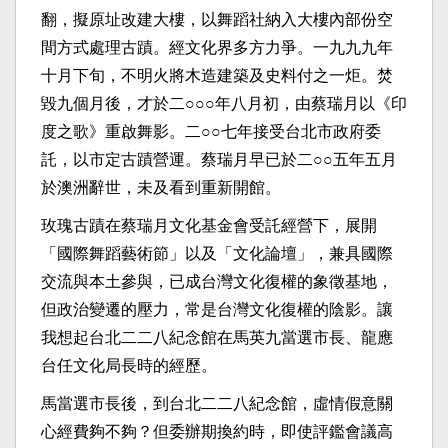
翻，擬原址改建大樓，以舞蹈社納入大樓內部份空
間方式處理古蹟。經文化界多方力爭。一九九九年
十月下旬，不明火將木造建築及史料付之一炬。焚
毀九個月後，才於二○○○年八月初，由蔡瑞月以《印
度之歌》重啟舞影。二○○七年接受台北市政府委
託，以市定古蹟營運。蔡瑞月早已於二○○五年五月
於澳洲辭世，未及看到重新開館。
玫瑰古蹟在蔡瑞月文化基金會受託經營下，展開
「國際舞蹈藝術節」以及「文化論壇」，兼具國際
交流與本土參與，已成台灣文化復權的象徵基地，
但政治變遷的壓力，常是台灣文化復權的陰影。讓
我想起台北二二八紀念館在馬英九當選市長、龍應
台任文化局長時的經歷。
馬當選市長後，到台北二二八紀念館，虛情假意關
心經費夠不夠？但委辦期換約時，即使評鑑會議高