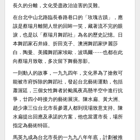
長久的分離，文化受盡政治迫害的災難。
在台北中山北路臨長春路巷口的「玫瑰古蹟」，應
該是蔡瑞月離開人世的回眸一笑，藏著流不完的眼
淚，也是以「蔡瑞月舞蹈社」為名的歷史記憶。日
本舞蹈家石井綠、折田克子、澳洲舞蹈家伊麗莎
白．陶曼、美國舞蹈家埃歐．波瑪爾⋯⋯也都在此
向蔡瑞月致敬，多次留下舞藝形影。
一則動人的故事，一九九四年，文化界為了搶救可
能被市府拆除的舞蹈社，發起台北藝術運動，包括
蕭渥廷，三個女性舞者於颱風夜高懸半空中進行抗
爭，廿四小時接力的藝術展演。陳水扁、黃大洲、
趙少康三位台北市長參選人都到現場致意支持。陳
水扁提出回應及承諾的方案，他也當選市長，場所
指定為藝術特區。
馬英九成為台北市長的一九九八年年底，計劃被推