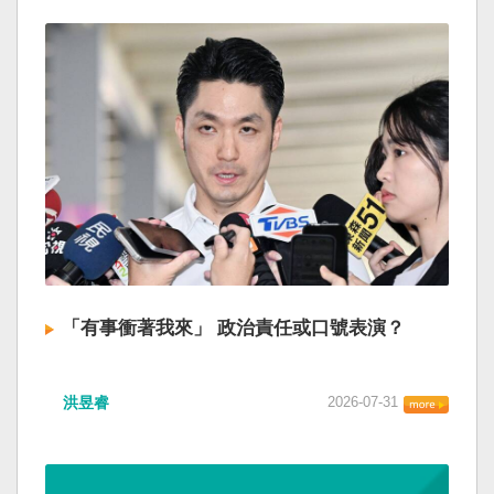
「有事衝著我來」 政治責任或口號表演？
洪昱睿
2026-07-31