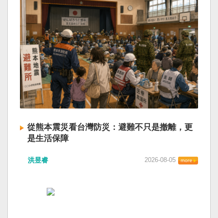
從熊本震災看台灣防災：避難不只是撤離，更
是生活保障
洪昱睿
2026-08-05