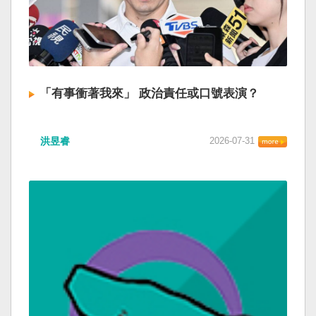
「有事衝著我來」 政治責任或口號表演？
洪昱睿
2026-07-31