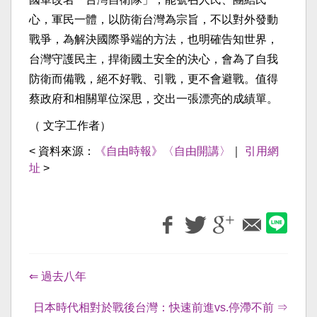
心，軍民一體，
以防衛台灣為宗旨，不以對外發動
戰爭，為解決國際爭端的方法，
也明確告知世界，
台灣守護民主，捍衛國土安全的決心，
會為了自我
防衛而備戰，絕不好戰、引戰，更不會避戰。
值得
蔡政府和相關單位深思，交出一張漂亮的成績單。
（ 文字工作者）
< 資料來源：
《自由時報》〈自由開講〉
｜
引用網
址
>
⇐ 過去八年
日本時代相對於戰後台灣：快速前進vs.停滯不前 ⇒