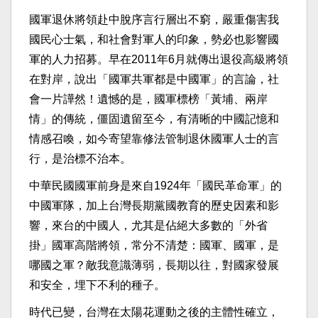
國軍退休將領赴中脫序言行層出不窮，
嚴重傷害我
國民心士氣，和社會對軍人的印象，
勢必也影響國
軍的人力招募。
早在2011年6月就傳出退役高級將領
在對岸，說出「
國軍共軍都是中國軍」的言論，社
會一片譁然！遺憾的是，
國軍標榜「黃埔、兩岸
情」的傳統，僵固遺留至今，
有清晰的中國記憶和
情感召喚，
如今寄望靠修法管制退休國軍人士的言
行，是治標不治本。
中華民國國軍前身是來自1924年「國民革命軍」
的
中國軍隊，加上台灣長期黨國教育的歷史因素和影
響，
來台的中國人，尤其是佔絕大多數的「外省
掛」國軍高階將領，
常分不清楚：國軍、國軍，是
哪國之軍？敵我意識薄弱，長期以往，
對國家發展
和安全，埋下不利的種子。
時代已變，台灣在太陽花運動之後的主體性確立，