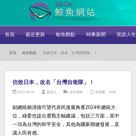
首頁
最近更新
鯨魚觀點
時事新聞
笑談人生
首頁
鯨魚觀點
仿效日本，改名「台灣自衛隊」！
仿效日本，改名「台灣自衛隊」！
2023-04-09
蕭嘉弘
鯨魚觀點
推薦數：2008
副總統賴清德可望代表民進黨角逐2024年總統大
位，
綠委也提出選戰主軸建議，包括三方面，
其中
一項為台灣的和平安全，其他為國家穩健發展，及
讓人民有感。