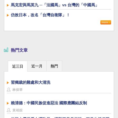
馬克宏與馬英九 ─「法國馬」vs 台灣的「中國馬」
仿效日本，改名「台灣自衛隊」！
熱門文章
近一月
熱門
近三日
習獨裁的難處和大清洗
林保華
賴清德：中國民族促進惡法 國際應團結反制
黃靖媗