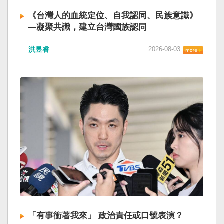
《台灣人的血統定位、自我認同、民族意識》
—凝聚共識，建立台灣國族認同
洪昱睿
2026-08-03
「有事衝著我來」 政治責任或口號表演？