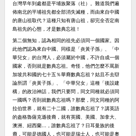
台灣早年到處都是平埔族聚落（社）。難道我們遍
佈南北的平埔祖先都全部消失滅種，而由來自中國
的唐山祖取代？這種只知有唐山祖，卻完全否定南
島祖先的心態，才是數典忘祖！
第二個無知，認為相同的祖先必須同一個國家。因
此他們認為來自中國、同樣是「炎黃子孫」、「中
華兒女」的台灣人，必須屬於中國，不許自成一個
國家，否則就是數典忘祖。奇怪，他們怎麼不罵新
加坡共和國的七十五％華裔數典忘祖？姑且不去辯
論所謂「炎黃子孫」、「中華兒女」這種「後設建
構」的政治神話，我們只要問，同文同種就必須同
一國嗎？否則就數典忘祖嗎？那麼，同文同種的阿
拉伯世界，就有二十二國，誰數典忘祖了？講英語
的盎格魯薩克遜後裔，就有英國、美國、加拿大、
澳洲、紐西蘭…，誰數典忘祖了？日耳曼族的後
裔，可能是德國人，也可能是瑞士人，也可能是奧