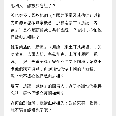
地利人，誰數典忘祖了？
說也奇怪，既然他們（含國共兩黨及其信徒）以祖
先血源來思考國家概念，那麼南蒙古（所謂「內
蒙」）是不是該歸蒙古共和國統一？否則，不怕他
們數典忘祖嗎？
維吾爾族的「新疆」（應說「東土耳其斯坦」，與
哈薩克、吉爾吉斯、烏茲別克、土耳其屬同一系
統），與「炎黃子孫」完全不同文不同種，怎麼不
准他們獨立復國，而強迫他們做中國的「新疆」
呢？怎不擔心他們數典忘祖？
還有，所謂「藏族」的圖博人，為了不讓他們數典
忘祖，讓他們獨立復國如何？
為何面對台灣，就講血緣祖先；對於東突、圖博，
就不講血緣祖先了呢？