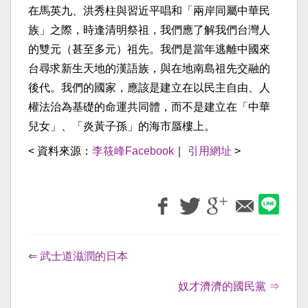
在馬英九、洪秀柱與習近平唱和「兩岸同屬中華民
族」之際，時逢清明祭祖，我們應了解我們台灣人
的雙元（甚至多元）祖先。我們是當年逃離中國來
台尋求新生天地的漢語族，與在地南島祖先交融的
後代。我們的國家，應該是建立在以民主自由、人
權法治為基礎的命運共同體，而不是建立在「中華
兒女」、「炎黃子孫」的海市蜃樓上。
< 資料來源：
李筱峰Facebook
｜
引用網址
>
⇐ 武士道滋潤的日本
奴才濟濟的國民黨 ⇒