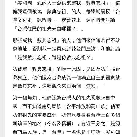
「義和團」式的人士寫信來罵我「數典忘祖」。偏
偏我這個被罵「數典忘祖」的人，每學期講授「台
灣文化史」課程時，一定會花上一週的時間討論
「台灣住民的祖先來自哪裡？」。
那些罵我「數典忘祖」的人，他們來信通常都不敢
寫地址，否則我一定買束鮮花登門造訪，和他討論
「是我數典忘祖，還是你數典忘祖？」
我被罵「數典忘祖」的唯一原因，是因為我主張台
灣獨立。他們認為台灣成為一個獨立自主的國家就
是數典忘祖，這種觀念來自兩個「無知」：
第一個無知，他們認為台灣人的祖先悉數來自中
國，而不知道南島民族（含平埔族和高山族）佔著
我們祖先的重要成分。我們只要看看台灣三百多個
鄉鎮區的地名（今名及舊稱），有近三分之二是源
自南島民族，連「台灣」一名也是平埔語，就可知