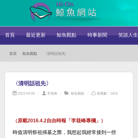
首頁
最近更新
鯨魚觀點
時事新聞
笑談人生
首頁
鯨魚觀點
〈清明話祖先〉
〈清明話祖先〉
2023-04-05
李筱峰
鯨魚觀點
推薦數：1816
（原載2016.4.2自由時報「李筱峰專欄」）
時值清明祭祖掃墓之際，我想起我經常接到一些