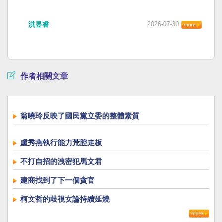
洪昱睿
2026-07-30
作者相關文章
翁曉玲反映了國民黨立委的整體素質
盧秀燕執行能力荒腔走板
不打自招的洩密犯馬文君
建商找到了下一個貪官
柯文哲的歧視女論持續延燒