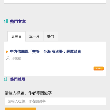
熱門文章
近一月
熱門
近三日
中方借颱風「交管」台海 海巡署：嚴厲譴責
邱俊福
熱門搜尋
請輸入標題、作者等關鍵字