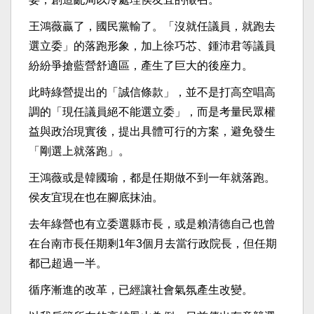
王鴻薇贏了，國民黨輸了。「沒就任議員，就跑去
選立委」的落跑形象，加上徐巧芯、鍾沛君等議員
紛紛爭搶藍營舒適區，產生了巨大的後座力。
此時綠營提出的「誠信條款」，並不是打高空唱高
調的「現任議員絕不能選立委」，而是考量民眾權
益與政治現實後，提出具體可行的方案，避免發生
「剛選上就落跑」。
王鴻薇或是韓國瑜，都是任期做不到一年就落跑。
侯友宜現在也在腳底抹油。
去年綠營也有立委選縣市長，或是賴清德自己也曾
在台南市長任期剩1年3個月去當行政院長，但任期
都已超過一半。
循序漸進的改革，已經讓社會氣氛產生改變。