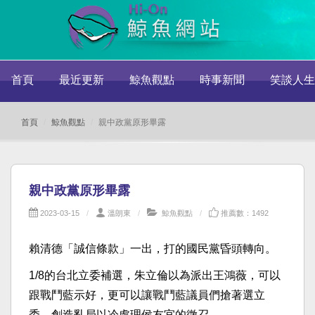
首頁
最近更新
鯨魚觀點
時事新聞
笑談人生
首頁
鯨魚觀點
親中政黨原形畢露
親中政黨原形畢露
2023-03-15
溫朗東
鯨魚觀點
推薦數：1492
賴清德「誠信條款」一出，打的國民黨昏頭轉向。
1/8的台北立委補選，朱立倫以為派出王鴻薇，可以
跟戰鬥藍示好，更可以讓戰鬥藍議員們搶著選立
委，創造亂局以冷處理侯友宜的徵召。