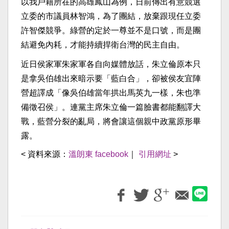
以我戶籍所在的高雄鳳山為例，日前傳出有意競選
立委的市議員林智鴻，為了團結，放棄跟現任立委
許智傑競爭。綠營的定於一尊並不是口號，而是團
結避免內耗，才能持續捍衛台灣的民主自由。
近日侯家軍朱家軍各自向媒體放話，朱立倫原本只
是拿吳伯雄出來暗示要「藍白合」，卻被侯友宜陣
營超譯成「像吳伯雄當年拱出馬英九一樣，朱也準
備徵召侯」。連黨主席朱立倫一篇臉書都能翻譯大
戰，藍營分裂的亂局，將會讓這個親中政黨原形畢
露。
< 資料來源：
溫朗東 facebook
｜
引用網址
>