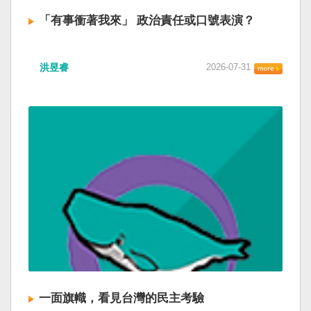
「有事衝著我來」 政治責任或口號表演？
洪昱睿
2026-07-31
一面旗幟，看見台灣的民主考驗