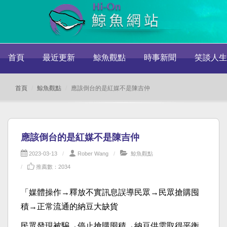
首頁
最近更新
鯨魚觀點
時事新聞
笑談人生
首頁
鯨魚觀點
應該倒台的是紅媒不是陳吉仲
應該倒台的是紅媒不是陳吉仲
2023-03-13
Rober Wang
鯨魚觀點
推薦數：2034
「
媒體操作→釋放不實訊息誤導民眾→民眾搶購囤
積→正常流通的納豆大缺貨
民眾發現被騙→停止搶購囤積→納豆供需取得平衡