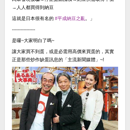
→人人都買得到納豆
這就是日本很有名的
#平成納豆之亂
。」
----------------
是囉~大家明白了嗎~
讓大家買不到蛋，或是必需用高價來買蛋的，其實
正是那些炒作缺蛋訊息的「主流新聞媒體」~!