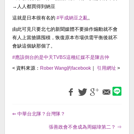
→人人都買得到納豆
這就是日本很有名的
#平成納豆之亂
。
由此可見只要北七的新聞媒體不要操作煽動就不會
有人上當搶購囤積，恢復原本市場供需平衡後就不
會缺這個缺那個了。
#應該倒台的是中天TVBS這種紅媒不是陳吉仲
< 資料來源：
Rober Wang的facebook
｜
引用網址
>
⇐ 中華台北隊？台灣隊？
張善政會不會成為周錫瑋第二？ ⇒