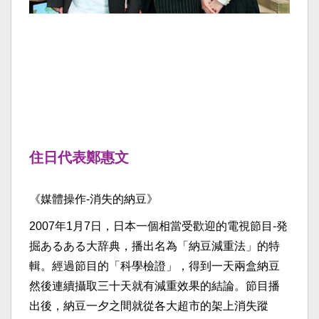
住日代表鄭惠文
《媒體操作-消失的納豆》
2007年1月7日，日本一個相當受歡迎的電視節目-発
掘あるある大辞典，播出名為「納豆減重法」的特
輯。經過節目的「科學檢證」，得到一天兩盒納豆
然後連續攝取三十天就有減重效果的結論。節目播
出後，納豆一夕之間就從各大超市的架上消失蹤