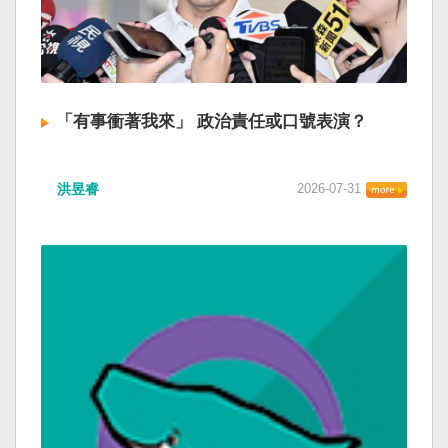
「有事衝著我來」 政治責任或口號表演？
洪昱睿
2026-07-31