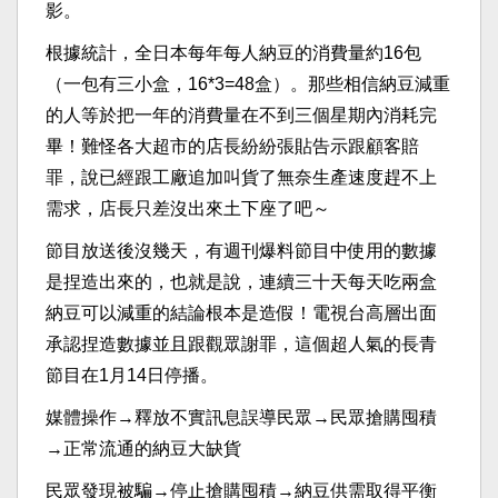
影。
根據統計，全日本每年每人納豆的消費量約16包
（一包有三小盒，16*3=48盒）。那些相信納豆減重
的人等於把一年的消費量在不到三個星期內消耗完
畢！難怪各大超市的店長紛紛張貼告示跟顧客賠
罪，說已經跟工廠追加叫貨了無奈生產速度趕不上
需求，店長只差沒出來土下座了吧～
節目放送後沒幾天，有週刊爆料節目中使用的數據
是捏造出來的，也就是說，連續三十天每天吃兩盒
納豆可以減重的結論根本是造假！電視台高層出面
承認捏造數據並且跟觀眾謝罪，這個超人氣的長青
節目在1月14日停播。
媒體操作→釋放不實訊息誤導民眾→民眾搶購囤積
→正常流通的納豆大缺貨
民眾發現被騙→停止搶購囤積→納豆供需取得平衡